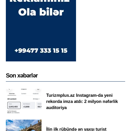
Son xəbərlər
Turizmplus.az Instagram-da yeni
rekorda imza atdı: 2 milyon nəfərlik
auditoriya
İlin ilk rübündə ən yaxşı turist