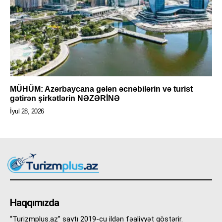
MÜHÜM: Azərbaycana gələn əcnəbilərin və turist
gətirən şirkətlərin NƏZƏRİNƏ
İyul 28, 2026
Haqqımızda
“Turizmplus.az” saytı 2019-cu ildən fəaliyyət göstərir.