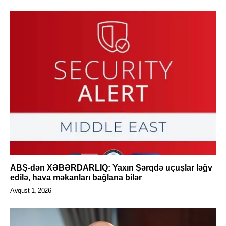
ABŞ-dən XƏBƏRDARLIQ: Yaxın Şərqdə uçuşlar ləğv
edilə, hava məkanları bağlana bilər
Avqust 1, 2026