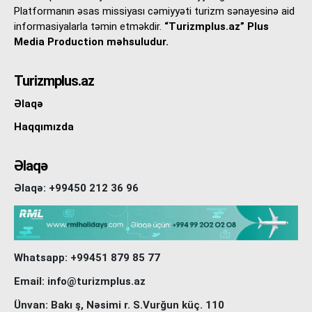
Platformanın əsas missiyası cəmiyyəti turizm sənayesinə aid
informasiyalarla təmin etməkdir.
“Turizmplus.az” Plus
Media Production məhsuludur.
Turizmplus.az
Əlaqə
Haqqımızda
Əlaqə
Əlaqə: +99450 212 36 96
Whatsapp: +99451 879 85 77
Email: info@turizmplus.az
Ünvan: Bakı ş, Nəsimi r. S.Vurğun küç. 110