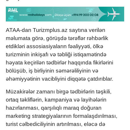
ATAA-dan Turizmplus.az saytına verilən
məlumata görə, görüşdə tərəflər rəhbərlik
etdikləri assosiasiyaların fəaliyyəti, ölkə
turizminin inkişafı və təbliği istiqamətində
həyata keçirilən tədbirlər haqqında fikirlərini
bölüşüb, iş birliyinin səmərəliliyinin və
əhəmiyyətinin vacibliyini diqqətə çatdırıblar.
Müzakirələr zamanı birgə tədbirlərin təşkili,
ortaq təkliflərin, kampaniya və layihələrin
hazırlanması, qarşılıqlı maraq doğuran
marketing strategiyalarının formalaşdırılması,
turist cəlbediciliyinin artırılması, eləcə də