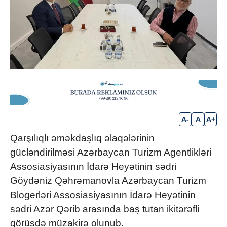
A-
A
A+
Qarşılıqlı əməkdaşlıq əlaqələrinin
gücləndirilməsi Azərbaycan Turizm Agentlikləri
Assosiasiyasının İdarə Heyətinin sədri
Göydəniz Qəhrəmanovla Azərbaycan Turizm
Blogerləri Assosiasiyasının İdarə Heyətinin
sədri Azər Qərib arasında baş tutan ikitərəfli
görüşdə müzakirə olunub.