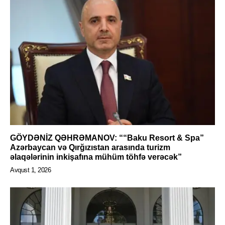
GÖYDƏNİZ QƏHRƏMANOV: ““Baku Resort & Spa”
Azərbaycan və Qırğızıstan arasında turizm
əlaqələrinin inkişafına mühüm töhfə verəcək”
Avqust 1, 2026