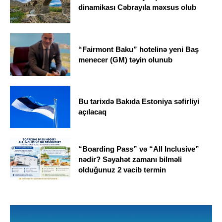
dinamikası Cəbrayıla məxsus olub
“Fairmont Baku” hotelinə yeni Baş
menecer (GM) təyin olunub
Bu tarixdə Bakıda Estoniya səfirliyi
açılacaq
“Boarding Pass” və “All Inclusive”
nədir? Səyahət zamanı bilməli
olduğunuz 2 vacib termin