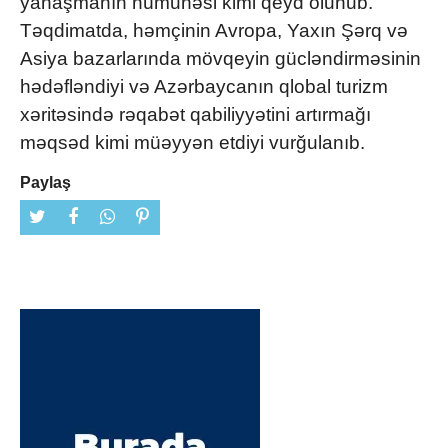
yanaşmanın nümunəsi kimi qeyd olunub.
Təqdimatda, həmçinin Avropa, Yaxın Şərq və
Asiya bazarlarında mövqeyin gücləndirməsinin
hədəfləndiyi və Azərbaycanın qlobal turizm
xəritəsində rəqabət qabiliyyətini artırmağı
məqsəd kimi müəyyən etdiyi vurğulanıb.
Paylaş