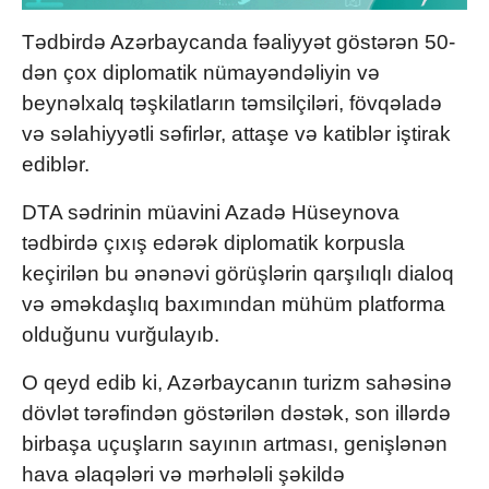
Tədbirdə Azərbaycanda fəaliyyət göstərən 50-
dən çox diplomatik nümayəndəliyin və
beynəlxalq təşkilatların təmsilçiləri, fövqəladə
və səlahiyyətli səfirlər, attaşe və katiblər iştirak
ediblər.
DTA sədrinin müavini Azadə Hüseynova
tədbirdə çıxış edərək diplomatik korpusla
keçirilən bu ənənəvi görüşlərin qarşılıqlı dialoq
və əməkdaşlıq baxımından mühüm platforma
olduğunu vurğulayıb.
O qeyd edib ki, Azərbaycanın turizm sahəsinə
dövlət tərəfindən göstərilən dəstək, son illərdə
birbaşa uçuşların sayının artması, genişlənən
hava əlaqələri və mərhələli şəkildə