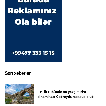
Son xəbərlər
İlin ilk rübündə ən yaxşı turist
dinamikası Cəbrayıla məxsus olub