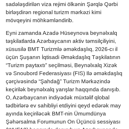
sadələşdirilən viza rejimi ölkənin Şərqlə Qərbi
birləşdirən regional turizm mərkəzi kimi
mövqeyini möhkəmləndirib.
Eyni zamanda Azadə Hüseynova beynəlxalq
təşkilatlarda Azərbaycanın aktiv təmsilçiliyini,
xüsusilə BMT Turizmlə əməkdaşlıq, 2026-cı il
üçün Şuşanın İqtisadi Əməkdaşlıq Təşkilatının
“Turizm paytaxtı” seçilməsi, Beynəlxalq Xizək
və Snoubord Federasiyası (FIS) Ilə əməkdaşlıq
çərçivəsində “Şahdağ” Turizm Mərkəzində
keçirilək beynəlxalq yarışlar haqqında danışıb.
O, Azərbaycanın indiyədək müxtəlif qlobal
tədbirlərə ev sahibliyi etdiyini qeyd edərək may
ayında keçiriləcək BMT-nin Ümumdünya
Şəhərsalma Forumunun On Üçüncü sessiyası