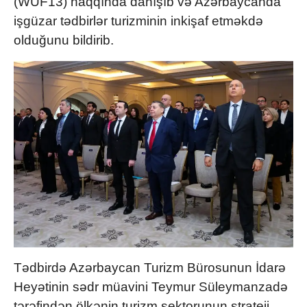
(WUF13) haqqında danışıb və Azərbaycanda
işgüzar tədbirlər turizminin inkişaf etməkdə
olduğunu bildirib.
Tədbirdə Azərbaycan Turizm Bürosunun İdarə
Heyətinin sədr müavini Teymur Süleymanzadə
tərəfindən ölkənin turizm sektorunun strateji