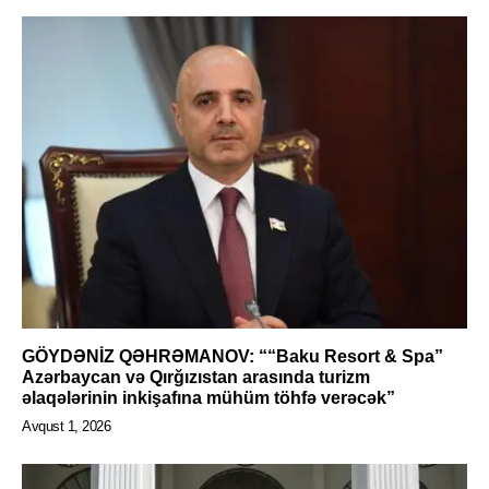
GÖYDƏNİZ QƏHRƏMANOV: ““Baku Resort & Spa”
Azərbaycan və Qırğızıstan arasında turizm
əlaqələrinin inkişafına mühüm töhfə verəcək”
Avqust 1, 2026