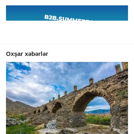
Oxşar xəbərlər