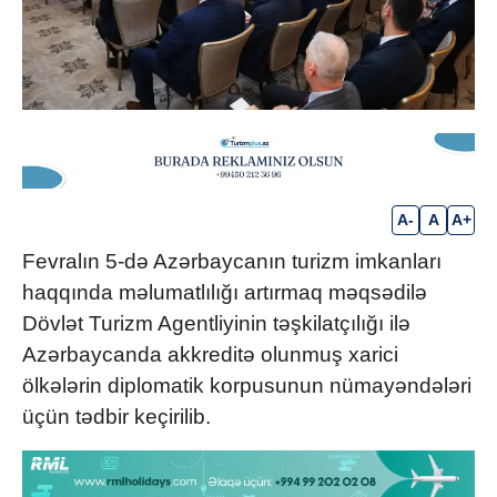
A-
A
A+
Fevralın 5-də Azərbaycanın turizm imkanları
haqqında məlumatlılığı artırmaq məqsədilə
Dövlət Turizm Agentliyinin təşkilatçılığı ilə
Azərbaycanda akkreditə olunmuş xarici
ölkələrin diplomatik korpusunun nümayəndələri
üçün tədbir keçirilib.