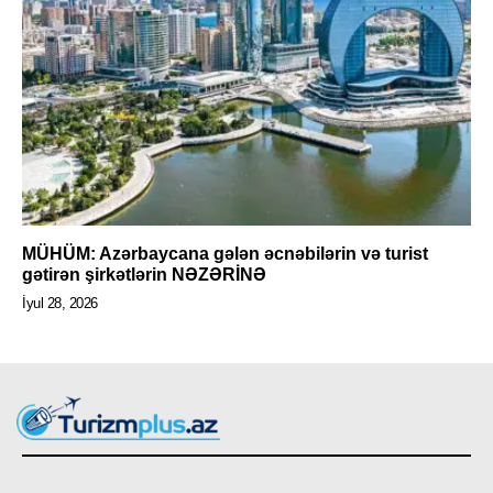
MÜHÜM: Azərbaycana gələn əcnəbilərin və turist
gətirən şirkətlərin NƏZƏRİNƏ
İyul 28, 2026