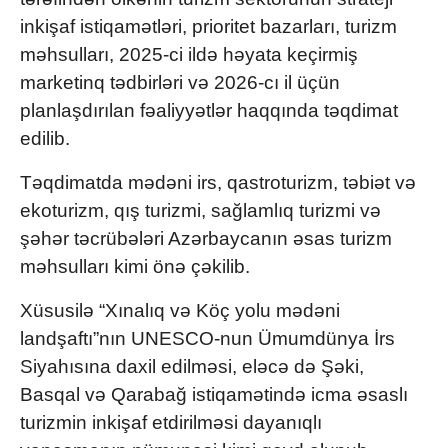
inkişaf istiqamətləri, prioritet bazarları, turizm
məhsulları, 2025-ci ildə həyata keçirmiş
marketinq tədbirləri və 2026-cı il üçün
planlaşdırılan fəaliyyətlər haqqında təqdimat
edilib.
Təqdimatda mədəni irs, qastroturizm, təbiət və
ekoturizm, qış turizmi, sağlamlıq turizmi və
şəhər təcrübələri Azərbaycanın əsas turizm
məhsulları kimi önə çəkilib.
Xüsusilə “Xınalıq və Köç yolu mədəni
landşaftı”nın UNESCO-nun Ümumdünya İrs
Siyahısına daxil edilməsi, eləcə də Şəki,
Basqal və Qarabağ istiqamətində icma əsaslı
turizmin inkişaf etdirilməsi dayanıqlı