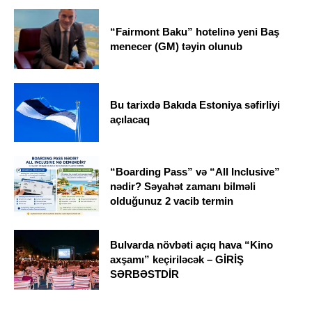
“Fairmont Baku” hotelinə yeni Baş
menecer (GM) təyin olunub
Bu tarixdə Bakıda Estoniya səfirliyi
açılacaq
“Boarding Pass” və “All Inclusive”
nədir? Səyahət zamanı bilməli
olduğunuz 2 vacib termin
Bulvarda növbəti açıq hava “Kino
axşamı” keçiriləcək – GİRİŞ
SƏRBƏSTDİR