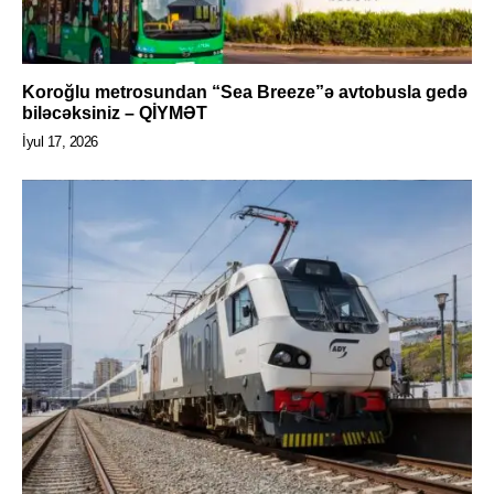
Koroğlu metrosundan “Sea Breeze”ə avtobusla gedə
biləcəksiniz – QİYMƏT
İyul 17, 2026