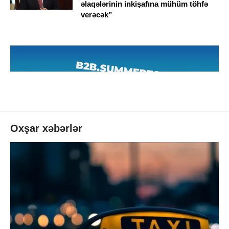
əlaqələrinin inkişafına mühüm töhfə
verəcək”
Oxşar xəbərlər