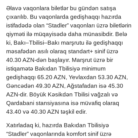
Əlavə vaqonlara biletlər bu gündən satışa
çıxarılıb. Bu vaqonlarda gedişhaqqı hazırda
istifadədə olan “Stadler” vaqonları üzrə biletlərin
qiyməti ilə müqayisədə daha münasibdir. Belə
ki, Bakı–Tbilisi–Bakı marşrutu ilə gedişhaqqı
məsafədən asılı olaraq standart+ sinif üzrə
40.30 AZN-dən başlayır. Marşrut üzrə bir
istiqamətə Bakıdan Tbilisiyə minimum
gedişhaqqı 65.20 AZN, Yevlaxdan 53.30 AZN,
Gəncədən 49.30 AZN, Ağstafadan isə 45.30
AZN-dir. Böyük Kəsikdən Tbilisi vağzalı və
Qardabani stansiyasına isə müvafiq olaraq
43.40 və 40.30 AZN təşkil edir.
Xatırladaq ki, hazırda Bakıdan Tbilisiyə
“Stadler” vaqonlarında komfort sinif üzrə