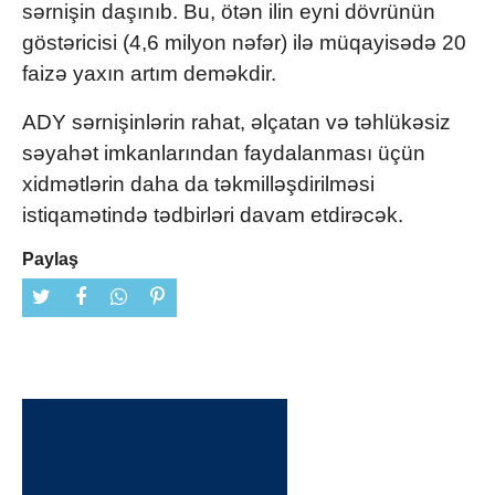
sərnişin daşınıb. Bu, ötən ilin eyni dövrünün
göstəricisi (4,6 milyon nəfər) ilə müqayisədə 20
faizə yaxın artım deməkdir.
ADY sərnişinlərin rahat, əlçatan və təhlükəsiz
səyahət imkanlarından faydalanması üçün
xidmətlərin daha da təkmilləşdirilməsi
istiqamətində tədbirləri davam etdirəcək.
Paylaş