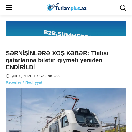
SƏRNİŞİNLƏRƏ XOŞ XƏBƏR: Tbilisi
qatarlarına biletin qiyməti yenidən
ENDİRİLDİ
İyul 7, 2026 13:52 /
285
Xəbərlər
Nəqliyyat