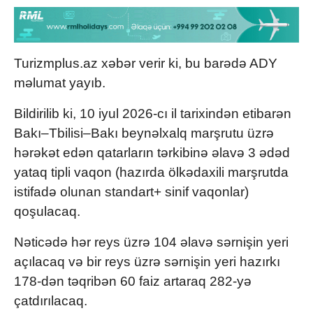
Turizmplus.az xəbər verir ki, bu barədə ADY
məlumat yayıb.
Bildirilib ki, 10 iyul 2026-cı il tarixindən etibarən
Bakı–Tbilisi–Bakı beynəlxalq marşrutu üzrə
hərəkət edən qatarların tərkibinə əlavə 3 ədəd
yataq tipli vaqon (hazırda ölkədaxili marşrutda
istifadə olunan standart+ sinif vaqonlar)
qoşulacaq.
Nəticədə hər reys üzrə 104 əlavə sərnişin yeri
açılacaq və bir reys üzrə sərnişin yeri hazırkı
178-dən təqribən 60 faiz artaraq 282-yə
çatdırılacaq.