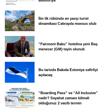
auditoriya
İlin ilk rübündə ən yaxşı turist
dinamikası Cəbrayıla məxsus olub
“Fairmont Baku” hotelinə yeni Baş
menecer (GM) təyin olunub
Bu tarixdə Bakıda Estoniya səfirliyi
açılacaq
“Boarding Pass” və “All Inclusive”
nədir? Səyahət zamanı bilməli
olduğunuz 2 vacib termin