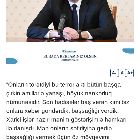
A-
A
A+
“Onların törətdiyi bu terror aktı bütün başqa
çirkin amillərlə yanaşı, böyük nankorluq
nümunəsidir. Son hadisələr baş verən kimi biz
onlara xəbər göndərdik, başsağlığı verdik.
Xarici işlər naziri mənim göstərişimlə həmkarı
ilə danışdı. Mən onların səfirliyinə gedib
başsağlığı vermək üçün öz mövqeyimi