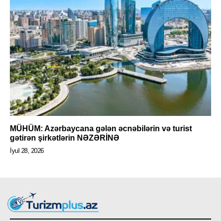
MÜHÜM: Azərbaycana gələn əcnəbilərin və turist
gətirən şirkətlərin NƏZƏRİNƏ
İyul 28, 2026