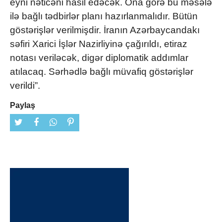
eyni nəticəni hasil edəcək. Ona görə bu məsələ
ilə bağlı tədbirlər planı hazırlanmalıdır. Bütün
göstərişlər verilmişdir. İranın Azərbaycandakı
səfiri Xarici İşlər Nazirliyinə çağırıldı, etiraz
notası veriləcək, digər diplomatik addımlar
atılacaq. Sərhədlə bağlı müvafiq göstərişlər
verildi”.
Paylaş