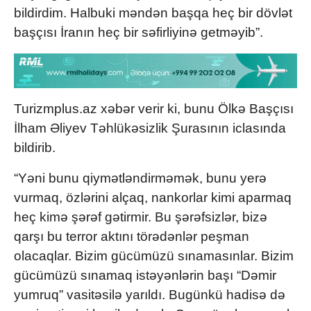
bildirdim. Halbuki məndən başqa heç bir dövlət
başçısı İranın heç bir səfirliyinə getməyib”.
Turizmplus.az xəbər verir ki, bunu Ölkə Başçısı
İlham Əliyev Təhlükəsizlik Şurasının iclasında
bildirib.
“Yəni bunu qiymətləndirməmək, bunu yerə
vurmaq, özlərini alçaq, nankorlar kimi aparmaq
heç kimə şərəf gətirmir. Bu şərəfsizlər, bizə
qarşı bu terror aktını törədənlər peşman
olacaqlar. Bizim gücümüzü sınamasınlar. Bizim
gücümüzü sınamaq istəyənlərin başı “Dəmir
yumruq” vasitəsilə yarıldı. Bugünkü hadisə də