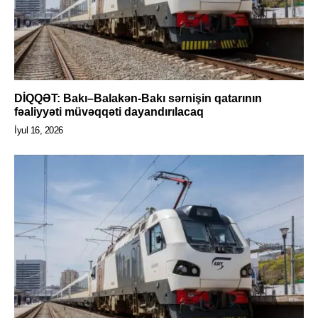
DİQQƏT: Bakı–Balakən-Bakı sərnişin qatarının
fəaliyyəti müvəqqəti dayandırılacaq
İyul 16, 2026