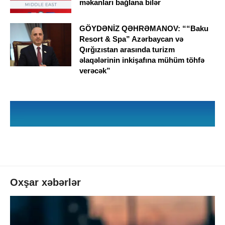
məkanları bağlana bilər
GÖYDƏNİZ QƏHRƏMANOV: ““Baku
Resort & Spa” Azərbaycan və
Qırğızıstan arasında turizm
əlaqələrinin inkişafına mühüm töhfə
verəcək”
Oxşar xəbərlər