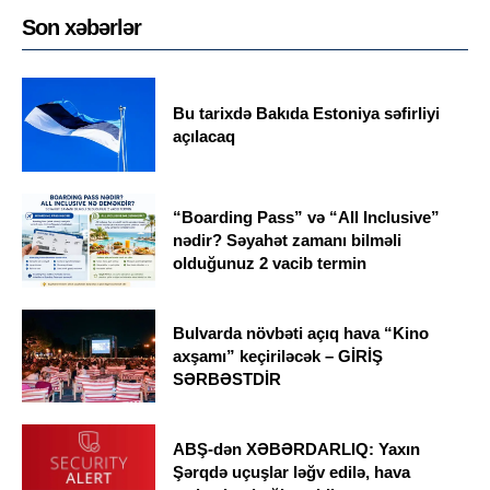
Son xəbərlər
Bu tarixdə Bakıda Estoniya səfirliyi
açılacaq
“Boarding Pass” və “All Inclusive”
nədir? Səyahət zamanı bilməli
olduğunuz 2 vacib termin
Bulvarda növbəti açıq hava “Kino
axşamı” keçiriləcək – GİRİŞ
SƏRBƏSTDİR
ABŞ-dən XƏBƏRDARLIQ: Yaxın
Şərqdə uçuşlar ləğv edilə, hava