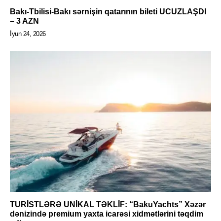
Bakı-Tbilisi-Bakı sərnişin qatarının bileti UCUZLAŞDI
– 3 AZN
İyun 24, 2026
TURİSTLƏRƏ UNİKAL TƏKLİF: “BakuYachts” Xəzər
dənizində premium yaxta icarəsi xidmətlərini təqdim