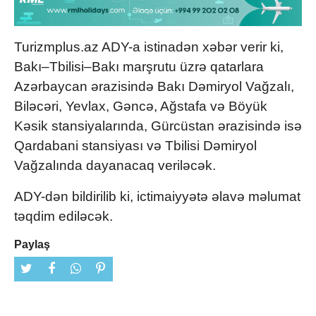
Turizmplus.az ADY-a istinadən xəbər verir ki,
Bakı–Tbilisi–Bakı marşrutu üzrə qatarlara
Azərbaycan ərazisində Bakı Dəmiryol Vağzalı,
Biləcəri, Yevlax, Gəncə, Ağstafa və Böyük
Kəsik stansiyalarında, Gürcüstan ərazisində isə
Qardabani stansiyası və Tbilisi Dəmiryol
Vağzalında dayanacaq veriləcək.
ADY-dən bildirilib ki, ictimaiyyətə əlavə məlumat
təqdim ediləcək.
Paylaş