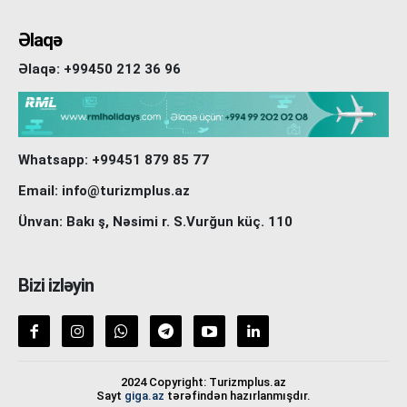
Əlaqə
Əlaqə: +99450 212 36 96
Whatsapp: +99451 879 85 77
Email: info@turizmplus.az
Ünvan: Bakı ş, Nəsimi r. S.Vurğun küç. 110
Bizi izləyin
2024 Copyright: Turizmplus.az
Sayt
giga.az
tərəfindən hazırlanmışdır.