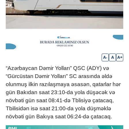
A-
A
A+
“Azərbaycan Dəmir Yolları” QSC (ADY) və
“Gürcüstan Dəmir Yolları” SC arasında əldə
olunmuş ilkin razılaşmaya əsasən, qatarlar hər
gün Bakıdan saat 23:10-da yola düşəcək və
növbəti gün saat 08:41-də Tblisiyə çatacaq,
Tbilisidən isə saat 21:00-da yola düşməklə
növbəti gün Bakıya saat 06:24-də çatacaq.