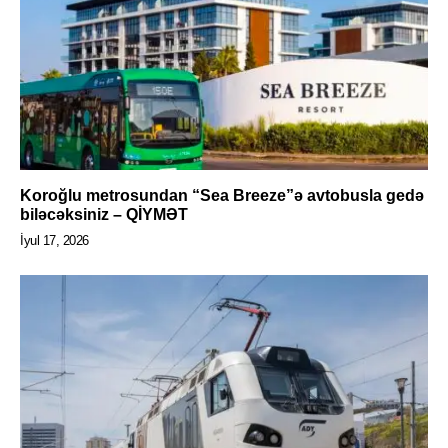
Koroğlu metrosundan “Sea Breeze”ə avtobusla gedə
biləcəksiniz – QİYMƏT
İyul 17, 2026