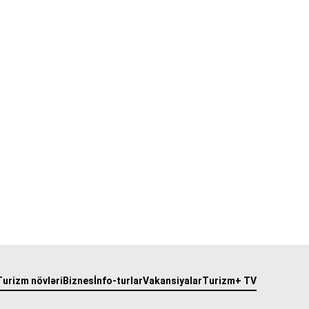
Turizm növləri
Biznes
İnfo-turlar
Vakansiyalar
Turizm+ TV