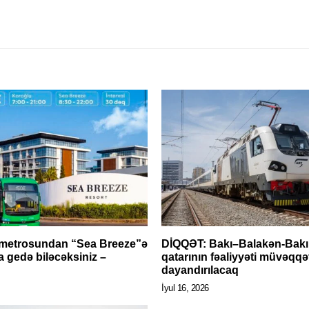
metrosundan “Sea Breeze”ə
DİQQƏT: Bakı–Balakən-Bakı 
a gedə biləcəksiniz –
qatarının fəaliyyəti müvəqqə
dayandırılacaq
İyul 16, 2026