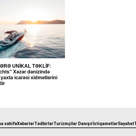
ƏRƏ UNİKAL TƏKLİF:
hts” Xəzər dənizində
axta icarəsi xidmətlərini
dir
a səhifə
Xəbərlər
Tədbirlər
Turizmçilər Danışır
İstiqamətlər
Səyahət