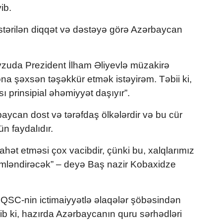
ib.
tərilən diqqət və dəstəyə görə Azərbaycan
vzuda Prezident İlham Əliyevlə müzakirə
na şəxsən təşəkkür etmək istəyirəm. Təbii ki,
ı prinsipial əhəmiyyət daşıyır”.
aycan dost və tərəfdaş ölkələrdir və bu cür
ün faydalıdır.
hət etməsi çox vacibdir, çünki bu, xalqlarımız
mləndirəcək” – deyə Baş nazir Kobaxidze
” QSC-nin ictimaiyyətlə əlaqələr şöbəsindən
ib ki, hazırda Azərbaycanın quru sərhədləri