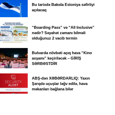
Bu tarixdə Bakıda Estoniya səfirliyi
açılacaq
“Boarding Pass” və “All Inclusive”
nədir? Səyahət zamanı bilməli
olduğunuz 2 vacib termin
Bulvarda növbəti açıq hava “Kino
axşamı” keçiriləcək – GİRİŞ
SƏRBƏSTDİR
ABŞ-dən XƏBƏRDARLIQ: Yaxın
Şərqdə uçuşlar ləğv edilə, hava
məkanları bağlana bilər