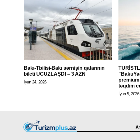
Bakı-Tbilisi-Bakı sərnişin qatarının
TURİSTL
bileti UCUZLAŞDI – 3 AZN
“BakuYac
premium y
İyun 24, 2026
təqdim e
İyun 5, 2026
An