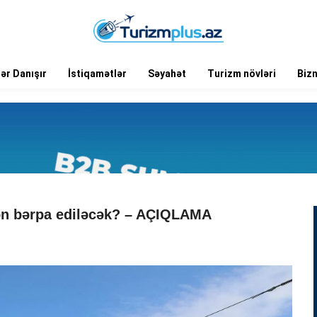
ər Danışır
İstiqamətlər
Səyahət
Turizm növləri
Biz
ətən bərpa ediləcək? – AÇIQLAMA