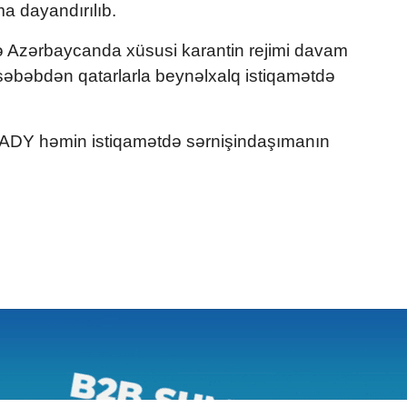
a dayandırılıb.
ı ilə Azərbaycanda xüsusi karantin rejimi davam
u səbəbdən qatarlarla beynəlxalq istiqamətdə
sa, ADY həmin istiqamətdə sərnişindaşımanın