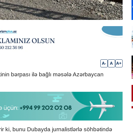
A-
A
A+
yətinin bərpası ilə bağlı məsələ Azərbaycan
ir ki, bunu Dubayda jurnalistlərlə söhbətində