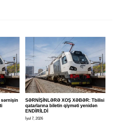
sərnişin
SƏRNİŞİNLƏRƏ XOŞ XƏBƏR: Tbilisi
ti
qatarlarına biletin qiyməti yenidən
ENDİRİLDİ
İyul 7, 2026