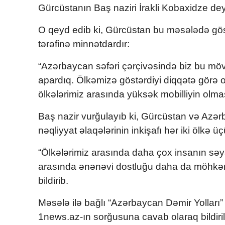
Gürcüstanın Baş naziri İrakli Kobaxidze dey
O qeyd edib ki, Gürcüstan bu məsələdə gös
tərəfinə minnətdardır:
“Azərbaycan səfəri çərçivəsində biz bu mö
apardıq. Ölkəmizə göstərdiyi diqqətə görə o
ölkələrimiz arasında yüksək mobilliyin olmas
Baş nazir vurğulayıb ki, Gürcüstan və Azərb
nəqliyyat əlaqələrinin inkişafı hər iki ölkə üç
“Ölkələrimiz arasında daha çox insanın səya
arasında ənənəvi dostluğu daha da möhkə
bildirib.
Məsələ ilə bağlı “Azərbaycan Dəmir Yolları
1news.az-ın sorğusuna cavab olaraq bildiril