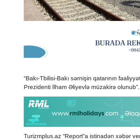
“Bakı-Tbilisi-Bakı sərnişin qatarının fəaliy
Prezidenti İlham Əliyevlə müzakirə olunub”.
Turizmplus.az “Report”a istinadən xəbər ver