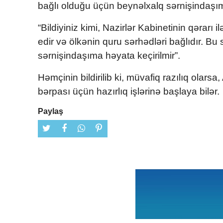
bağlı olduğu üçün beynəlxalq sərnişindaşım
“Bildiyiniz kimi, Nazirlər Kabinetinin qərar
edir və ölkənin quru sərhədləri bağlıdır. B
sərnişindaşıma həyata keçirilmir”.
Həmçinin bildirilib ki, müvafiq razılıq olar
bərpası üçün hazırlıq işlərinə başlaya bilər.
Paylaş