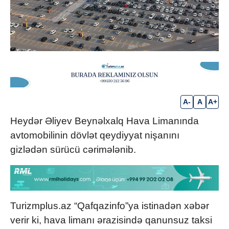
A-
A
A+
Heydər Əliyev Beynəlxalq Hava Limanında
avtomobilinin dövlət qeydiyyat nişanını
gizlədən sürücü cərimələnib.
Turizmplus.az “Qafqazinfo”ya istinadən xəbər
verir ki, hava limanı ərazisində qanunsuz taksi