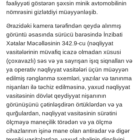
fəaliyyəti göstərən şəxsin minik avtomobilinin
nömrəsini gizlətdiyi müəyyənləşib.
Ərazidəki kamera tərəfindən qeydə alınmış
görüntü əsasında sürücü barəsində İnzibati
Xətalar Məcəlləsinin 342.9-cu (nəqliyyat
vasitələrinin müvafiq icazə olmadan xüsusi
(çoxavazlı) səs və ya sayrışan işıq siqnalları və
ya operativ nəqliyyat vasitələri üçün müəyyən
edilmiş rənglənmə sxemləri, yazılar və tanınma
nişanları ilə təchiz edilməsinə, yaxud nəqliyyat
vasitəsinin dövlət qeydiyyat nişanının
görünüşünü çətinləşdirən örtüklərdən və ya
qurğulardan, nəqliyyat vasitəsinin sürətini
ölçməyə maneçilik törədən və ya ölçmə
cihazlarının işinə mane olan antiradar və digər
texniki vasitələrdən, yaxud əhalinin dincliyini