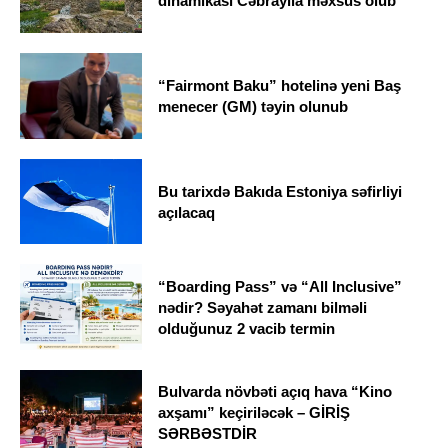
dinamikası Cəbrayıla məxsus olub
“Fairmont Baku” hotelinə yeni Baş
menecer (GM) təyin olunub
Bu tarixdə Bakıda Estoniya səfirliyi
açılacaq
“Boarding Pass” və “All Inclusive”
nədir? Səyahət zamanı bilməli
olduğunuz 2 vacib termin
Bulvarda növbəti açıq hava “Kino
axşamı” keçiriləcək – GİRİŞ
SƏRBƏSTDİR