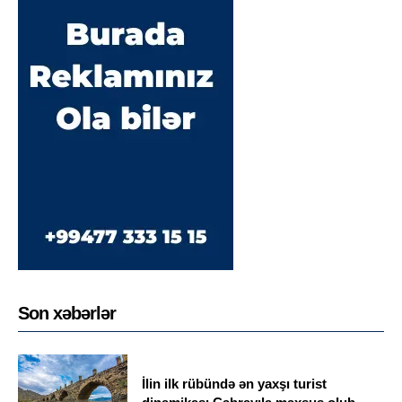
Son xəbərlər
İlin ilk rübündə ən yaxşı turist