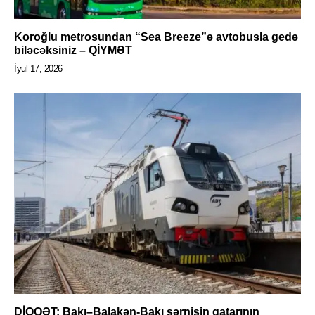
Koroğlu metrosundan “Sea Breeze”ə avtobusla gedə
biləcəksiniz – QİYMƏT
İyul 17, 2026
DİQQƏT: Bakı–Balakən-Bakı sərnişin qatarının