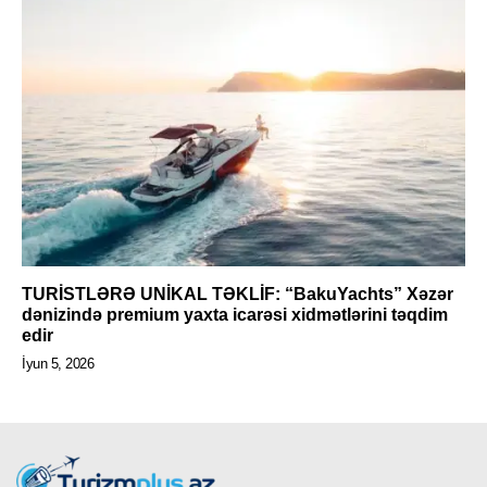
TURİSTLƏRƏ UNİKAL TƏKLİF: “BakuYachts” Xəzər
dənizində premium yaxta icarəsi xidmətlərini təqdim
edir
İyun 5, 2026