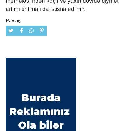
mərhələsi”ndən keçir və yaxın dövrdə qiymət
artımı ehtimalı da istisna edilmir.
Paylaş