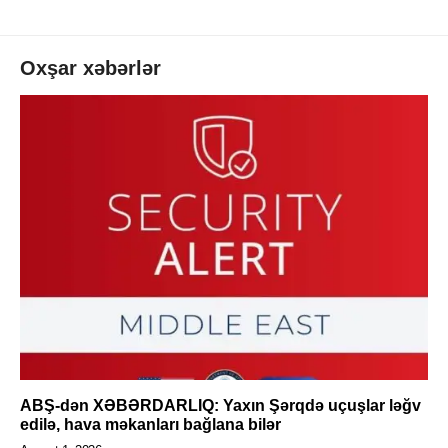
Oxşar xəbərlər
ABŞ-dən XƏBƏRDARLIQ: Yaxın Şərqdə uçuşlar ləğv
edilə, hava məkanları bağlana bilər