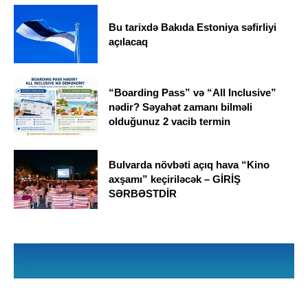
Bu tarixdə Bakıda Estoniya səfirliyi
açılacaq
“Boarding Pass” və “All Inclusive”
nədir? Səyahət zamanı bilməli
olduğunuz 2 vacib termin
Bulvarda növbəti açıq hava “Kino
axşamı” keçiriləcək – GİRİŞ
SƏRBƏSTDİR