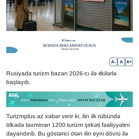
A-
A
A+
Rusiyada turizm bazarı 2026-cı ilə itkilərlə
başlayıb.
Turizmplus.az xəbər verir ki, ilin ilk rübündə
ölkədə təxminən 1200 turizm şirkəti fəaliyyətini
dayandırıb. Bu göstərici ötən ilin eyni dövrü ilə