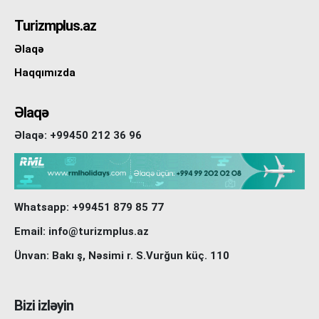
Turizmplus.az
Əlaqə
Haqqımızda
Əlaqə
Əlaqə: +99450 212 36 96
Whatsapp: +99451 879 85 77
Email: info@turizmplus.az
Ünvan: Bakı ş, Nəsimi r. S.Vurğun küç. 110
Bizi izləyin