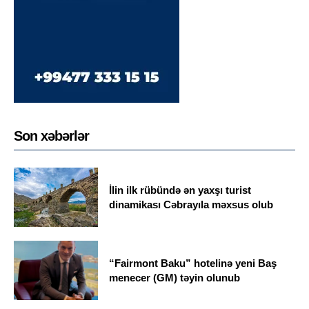
Son xəbərlər
İlin ilk rübündə ən yaxşı turist
dinamikası Cəbrayıla məxsus olub
“Fairmont Baku” hotelinə yeni Baş
menecer (GM) təyin olunub