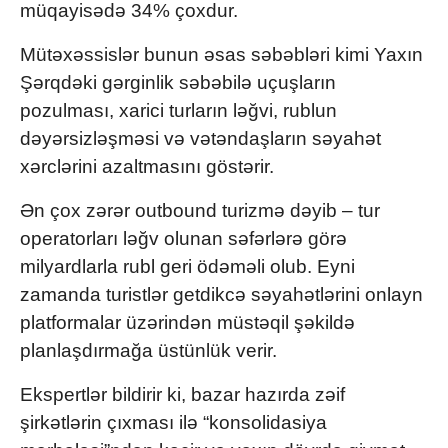
müqayisədə 34% çoxdur.
Mütəxəssislər bunun əsas səbəbləri kimi Yaxın
Şərqdəki gərginlik səbəbilə uçuşların
pozulması, xarici turların ləğvi, rublun
dəyərsizləşməsi və vətəndaşların səyahət
xərclərini azaltmasını göstərir.
Ən çox zərər outbound turizmə dəyib – tur
operatorları ləğv olunan səfərlərə görə
milyardlarla rubl geri ödəməli olub. Eyni
zamanda turistlər getdikcə səyahətlərini onlayn
platformalar üzərindən müstəqil şəkildə
planlaşdırmağa üstünlük verir.
Ekspertlər bildirir ki, bazar hazırda zəif
şirkətlərin çıxması ilə “konsolidasiya