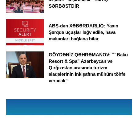
SƏRBƏSTDİR
ABŞ-dən XƏBƏRDARLIQ: Yaxın
Şərqdə uçuşlar ləğv edilə, hava
məkanları bağlana bilər
GÖYDƏNİZ QƏHRƏMANOV: ““Baku
Resort & Spa” Azərbaycan və
Qırğızıstan arasında turizm
əlaqələrinin inkişafına mühüm töhfə
verəcək”