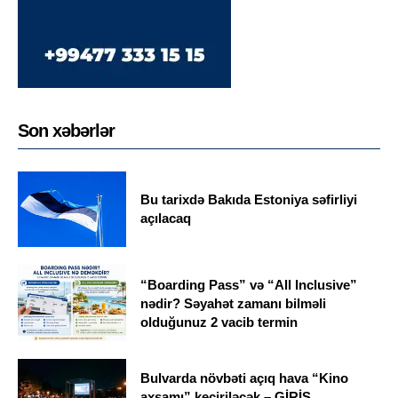
Son xəbərlər
Bu tarixdə Bakıda Estoniya səfirliyi
açılacaq
“Boarding Pass” və “All Inclusive”
nədir? Səyahət zamanı bilməli
olduğunuz 2 vacib termin
Bulvarda növbəti açıq hava “Kino
axşamı” keçiriləcək – GİRİŞ