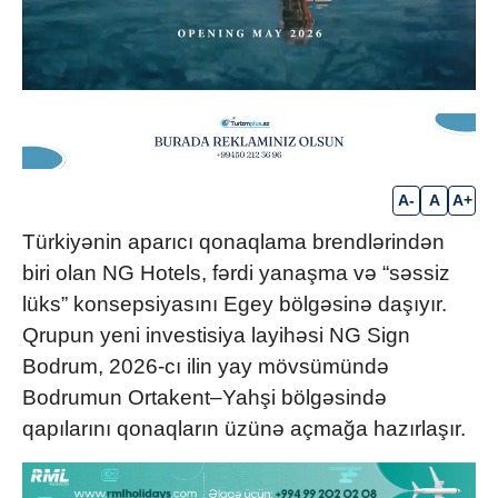
A-
A
A+
Türkiyənin aparıcı qonaqlama brendlərindən
biri olan NG Hotels, fərdi yanaşma və “səssiz
lüks” konsepsiyasını Egey bölgəsinə daşıyır.
Qrupun yeni investisiya layihəsi NG Sign
Bodrum, 2026-cı ilin yay mövsümündə
Bodrumun Ortakent–Yahşi bölgəsində
qapılarını qonaqların üzünə açmağa hazırlaşır.