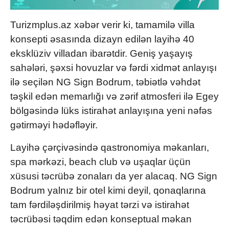
Turizmplus.az xəbər verir ki, tamamilə villa
konsepti əsasında dizayn edilən layihə 40
eksklüziv villadan ibarətdir. Geniş yaşayış
sahələri, şəxsi hovuzlar və fərdi xidmət anlayışı
ilə seçilən NG Sign Bodrum, təbiətlə vəhdət
təşkil edən memarlığı və zərif atmosferi ilə Egey
bölgəsində lüks istirahət anlayışına yeni nəfəs
gətirməyi hədəfləyir.
Layihə çərçivəsində qastronomiya məkanları,
spa mərkəzi, beach club və uşaqlar üçün
xüsusi təcrübə zonaları da yer alacaq. NG Sign
Bodrum yalnız bir otel kimi deyil, qonaqlarına
tam fərdiləşdirilmiş həyat tərzi və istirahət
təcrübəsi təqdim edən konseptual məkan