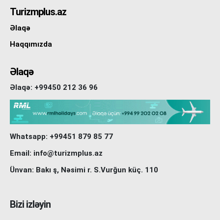
Turizmplus.az
Əlaqə
Haqqımızda
Əlaqə
Əlaqə: +99450 212 36 96
Whatsapp: +99451 879 85 77
Email: info@turizmplus.az
Ünvan: Bakı ş, Nəsimi r. S.Vurğun küç. 110
Bizi izləyin