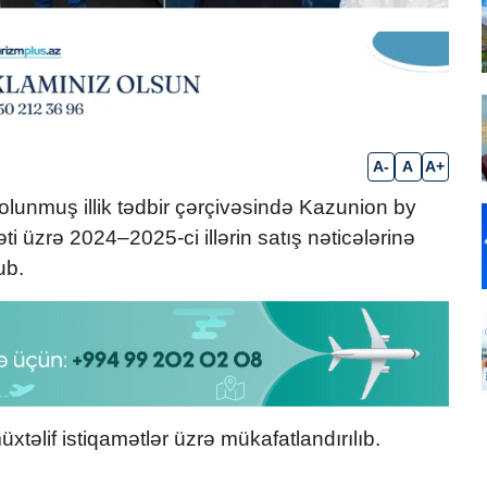
A-
A
A+
olunmuş illik tədbir çərçivəsində Kazunion by
ti üzrə 2024–2025-ci illərin satış nəticələrinə
ub.
müxtəlif istiqamətlər üzrə mükafatlandırılıb.