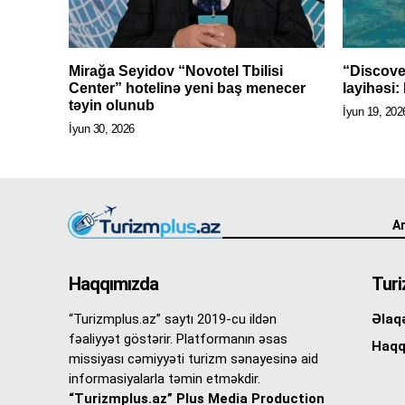
Mirağa Seyidov “Novotel Tbilisi
“Discove
Center” hotelinə yeni baş menecer
layihəs
təyin olunub
İyun 19, 202
İyun 30, 2026
An
Haqqımızda
Turi
“Turizmplus.az” saytı 2019-cu ildən
Əlaq
fəaliyyət göstərir. Platformanın əsas
Haqq
missiyası cəmiyyəti turizm sənayesinə aid
informasiyalarla təmin etməkdir.
“Turizmplus.az” Plus Media Production