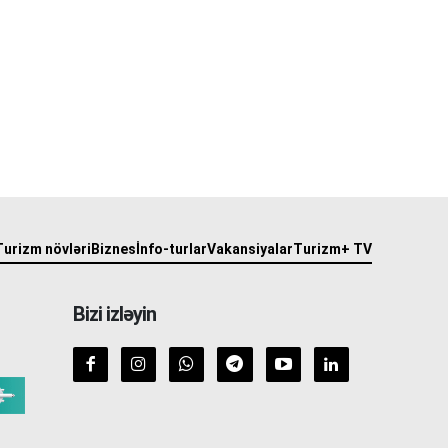
Turizm növləri
Biznes
İnfo-turlar
Vakansiyalar
Turizm+ TV
Bizi izləyin