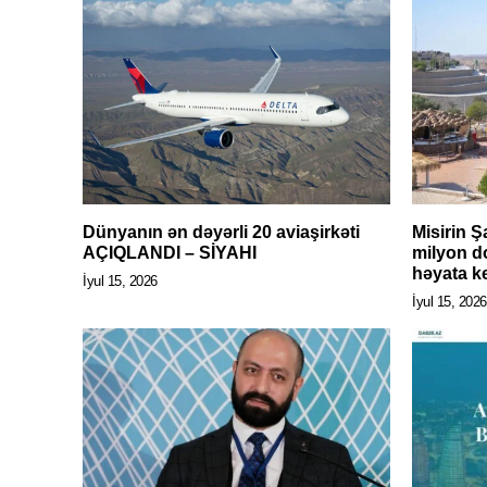
Dünyanın ən dəyərli 20 aviaşirkəti
Misirin 
AÇIQLANDI – SİYAHI
milyon do
həyata ke
İyul 15, 2026
İyul 15, 2026