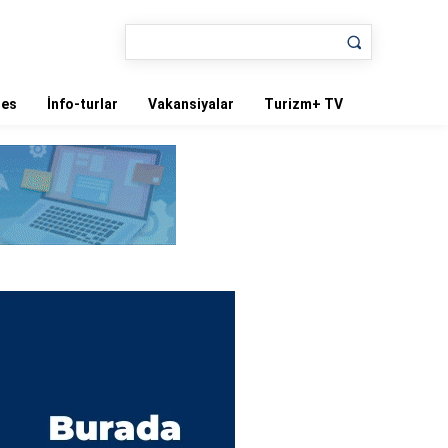
nes
İnfo-turlar
Vakansiyalar
Turizm+ TV