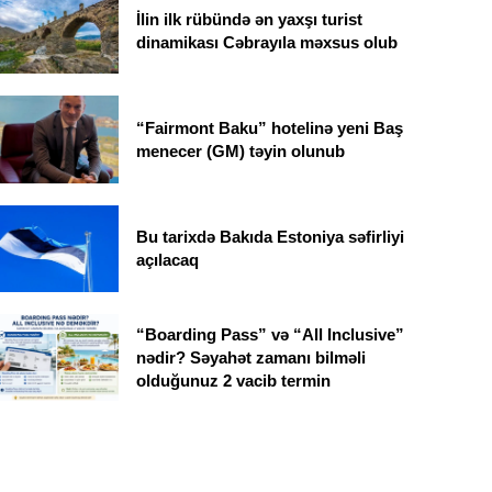
İlin ilk rübündə ən yaxşı turist
dinamikası Cəbrayıla məxsus olub
“Fairmont Baku” hotelinə yeni Baş
menecer (GM) təyin olunub
Bu tarixdə Bakıda Estoniya səfirliyi
açılacaq
“Boarding Pass” və “All Inclusive”
nədir? Səyahət zamanı bilməli
olduğunuz 2 vacib termin