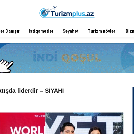
ər Danışır
İstiqamətlər
Səyahət
Turizm növləri
Biz
ışda liderdir – SİYAHI