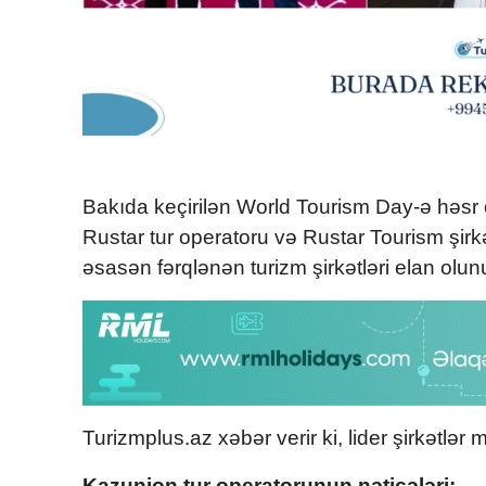
Bakıda keçirilən World Tourism Day-ə həsr 
Rustar tur operatoru və Rustar Tourism şirkə
əsasən fərqlənən turizm şirkətləri elan olun
Turizmplus.az xəbər verir ki, lider şirkətlər 
Kazunion tur operatorunun nəticələri: