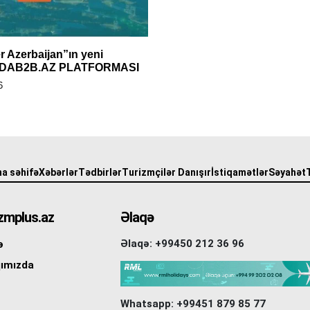
r Azerbaijan”ın yeni
i: DAB2B.AZ PLATFORMASI
6
a səhifə
Xəbərlər
Tədbirlər
Turizmçilər Danışır
İstiqamətlər
Səyahət
zmplus.az
Əlaqə
Əlaqə: +99450 212 36 96
ə
ımızda
Whatsapp: +99451 879 85 77