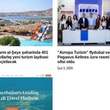
Şarm əl-Şeyx şəhərində 401
“Avropa Turizm” flydubai və
llarlıq yeni turizm layihəsi
Pegasus Airlines üzrə rəsmi 
çiriləcək
ofisi oldu
İyul 3, 2026