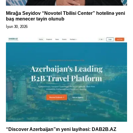
Mirağa Seyidov “Novotel Tbilisi Center” hotelinə yeni
baş menecer təyin olunub
İyun 30, 2026
“Discover Azerbaijan”ın yeni layihəsi: DAB2B.AZ