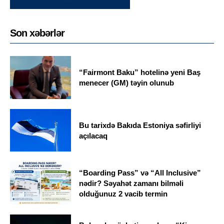
Son xəbərlər
“Fairmont Baku” hotelinə yeni Baş
menecer (GM) təyin olunub
Bu tarixdə Bakıda Estoniya səfirliyi
açılacaq
“Boarding Pass” və “All Inclusive”
nədir? Səyahət zamanı bilməli
olduğunuz 2 vacib termin