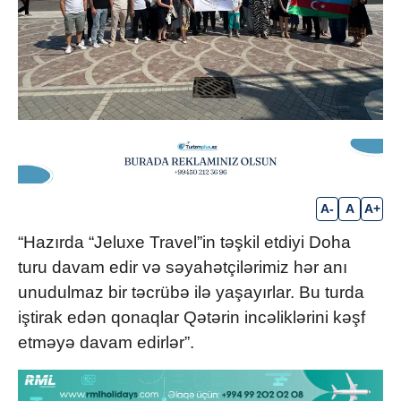
A-
A
A+
“Hazırda “Jeluxe Travel”in təşkil etdiyi Doha
turu davam edir və səyahətçilərimiz hər anı
unudulmaz bir təcrübə ilə yaşayırlar. Bu turda
iştirak edən qonaqlar Qətərin incəliklərini kəşf
etməyə davam edirlər”.