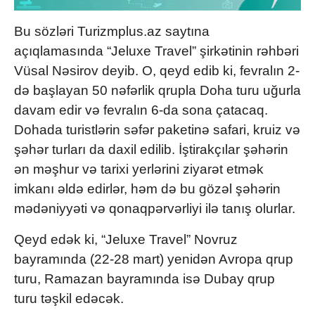
Bu sözləri Turizmplus.az saytına
açıqlamasında “Jeluxe Travel” şirkətinin rəhbəri
Vüsal Nəsirov deyib. O, qeyd edib ki, fevralın 2-
də başlayan 50 nəfərlik qrupla Doha turu uğurla
davam edir və fevralın 6-da sona çatacaq.
Dohada turistlərin səfər paketinə safari, kruiz və
şəhər turları da daxil edilib. İştirakçılar şəhərin
ən məşhur və tarixi yerlərini ziyarət etmək
imkanı əldə edirlər, həm də bu gözəl şəhərin
mədəniyyəti və qonaqpərvərliyi ilə tanış olurlar.
Qeyd edək ki, “Jeluxe Travel” Novruz
bayramında (22-28 mart) yenidən Avropa qrup
turu, Ramazan bayramında isə Dubay qrup
turu təşkil edəcək.