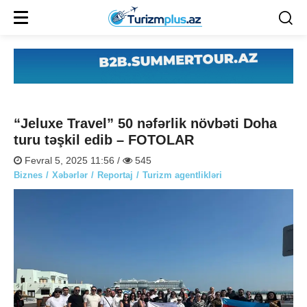
“Jeluxe Travel” 50 nəfərlik növbəti Doha
turu təşkil edib – FOTOLAR
Fevral 5, 2025 11:56 /
545
Biznes
Xəbərlər
Reportaj
Turizm agentlikləri