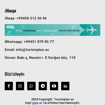
Əlaqə
Əlaqə: +99450 212 36 96
Whatsapp: +99451 879 85 77
Email: info@turizmplus.az
Ünvan: Bakı ş, Nəsimi r. S.Vurğun küç. 110
Bizi izləyin
2024 Copyright: Turizmplus.az
Sayt
giga.az
tərəfindən hazırlanmışdır.