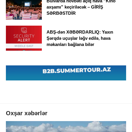
Bulvarda növbəti açıq hava “Kino
axşamı” keçiriləcək – GİRİŞ
SƏRBƏSTDİR
ABŞ-dən XƏBƏRDARLIQ: Yaxın
Şərqdə uçuşlar ləğv edilə, hava
məkanları bağlana bilər
Oxşar xəbərlər