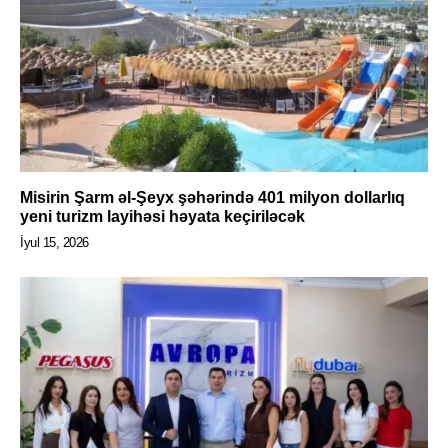
Misirin Şarm əl-Şeyx şəhərində 401 milyon dollarlıq
yeni turizm layihəsi həyata keçiriləcək
İyul 15, 2026