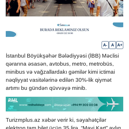
A-
A
A+
İstanbul Böyükşəhər Bələdiyyəsi (İBB) Məclisi
qərarına əsasən, avtobus, metro, metrobüs,
minibus və vağzallardakı gəmilər kimi ictimai
nəqliyyat vasitələrinə edilən 30%-lik qiymət
artımı bu gündən qüvvəyə minib.
Turizmplus.az xəbər verir ki, səyahətçilər
elektron tam bilet üçün 35 lirə, “Mavi Kart” aylıq