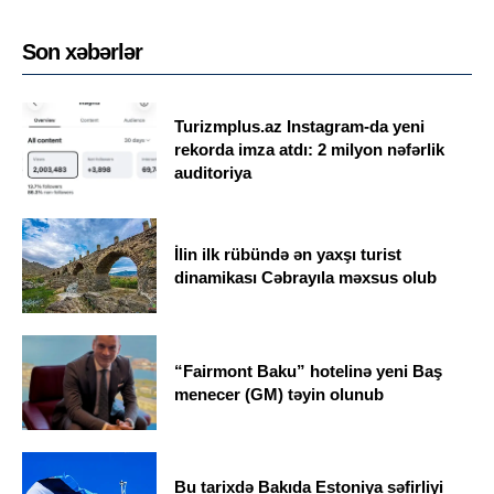
Son xəbərlər
Turizmplus.az Instagram-da yeni
rekorda imza atdı: 2 milyon nəfərlik
auditoriya
İlin ilk rübündə ən yaxşı turist
dinamikası Cəbrayıla məxsus olub
“Fairmont Baku” hotelinə yeni Baş
menecer (GM) təyin olunub
Bu tarixdə Bakıda Estoniya səfirliyi