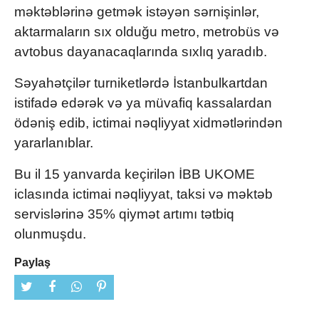
məktəblərinə getmək istəyən sərnişinlər,
aktarmaların sıx olduğu metro, metrobüs və
avtobus dayanacaqlarında sıxlıq yaradıb.
Səyahətçilər turniketlərdə İstanbulkartdan
istifadə edərək və ya müvafiq kassalardan
ödəniş edib, ictimai nəqliyyat xidmətlərindən
yararlanıblar.
Bu il 15 yanvarda keçirilən İBB UKOME
iclasında ictimai nəqliyyat, taksi və məktəb
servislərinə 35% qiymət artımı tətbiq
olunmuşdu.
Paylaş