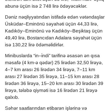
abunə üçün isə 2 748 lirə ödəyəcəklər.
Dəniz nəqliyyatından istifadə edən vətəndaşlar
Üsküdar–Eminönü səyahəti üçün 44,33 lirə,
Kadıköy–Eminönü və Kadıköy–Beşiktaş üçün
49,40 lirə, Bostancıdan Adalara səyahət üçün
isə 130,22 lirə ödəməlidirlər.
Minibuslarda “in–i̇ndi” tarifinə əsasən ən qısa
məsafə (4 km-ə qədər) 25 lirədən 32,50 lirəyə,
4–7 km arası 26 lirədən 34 lirəyə, 7–11 km
arası 27 lirədən 35 lirəyə, 11–15 km arası 28
lirədən 36 lirəyə, 15–20 km arası 30 lirədən 39
lirəyə, tələbə qiyməti isə 16 lirədən 21 lirəyə
qalxıb.
Səhər saatlarından etibarən işlərinə və