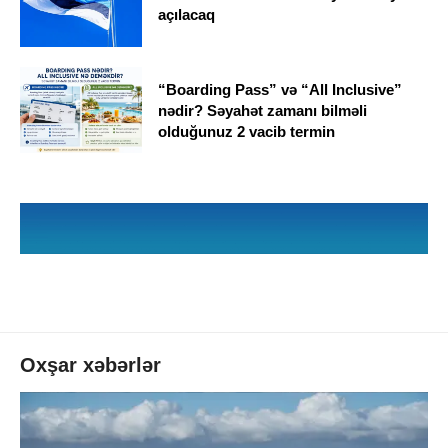
açılacaq
“Boarding Pass” və “All Inclusive”
nədir? Səyahət zamanı bilməli
olduğunuz 2 vacib termin
Oxşar xəbərlər