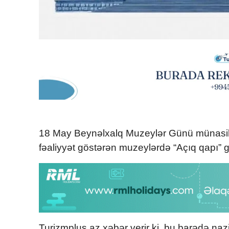
18 May Beynəlxalq Muzeylər Günü münasibət
fəaliyyət göstərən muzeylərdə “Açıq qapı” g
Turizmplus.az xəbər verir ki, bu barədə naz