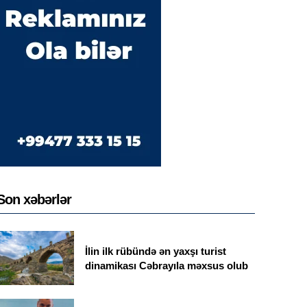
Son xəbərlər
İlin ilk rübündə ən yaxşı turist
dinamikası Cəbrayıla məxsus olub