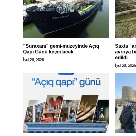
“Suraxanı” gəmi-muzeyində Açıq
Saxta “an
Qapı Günü keçiriləcək
avroya bi
edildi
İyul 28, 2026
İyul 28, 2026