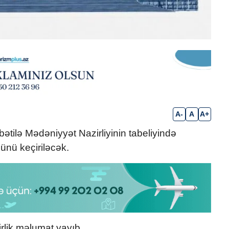
A-
A
A+
ilə Mədəniyyət Nazirliyinin tabeliyində
ünü keçiriləcək.
irlik məlumat yayıb.