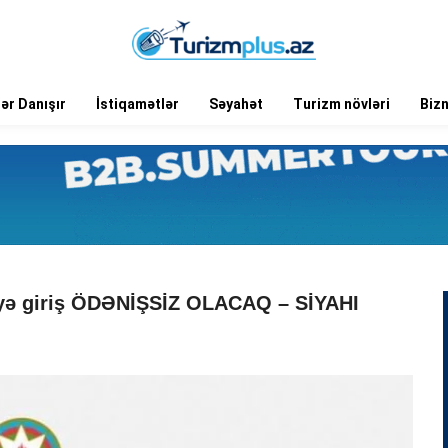
ər Danışır
İstiqamətlər
Səyahət
Turizm növləri
Biz
yə giriş ÖDƏNİŞSİZ OLACAQ – SİYAHI