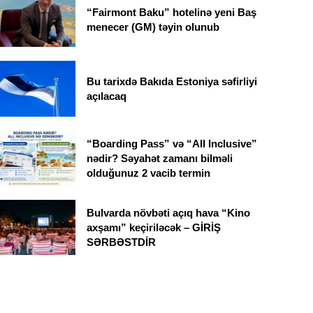
“Fairmont Baku” hotelinə yeni Baş
menecer (GM) təyin olunub
Bu tarixdə Bakıda Estoniya səfirliyi
açılacaq
“Boarding Pass” və “All Inclusive”
nədir? Səyahət zamanı bilməli
olduğunuz 2 vacib termin
Bulvarda növbəti açıq hava “Kino
axşamı” keçiriləcək – GİRİŞ
SƏRBƏSTDİR