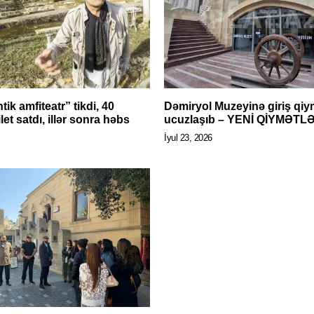
tik amfiteatr” tikdi, 40
Dəmiryol Muzeyinə giriş qiym
let satdı, illər sonra həbs
ucuzlaşıb – YENİ QİYMƏTL
İyul 23, 2026