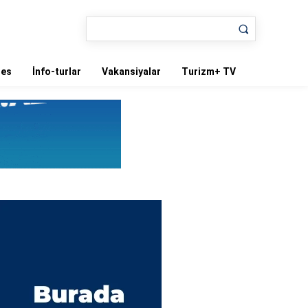
nes
İnfo-turlar
Vakansiyalar
Turizm+ TV