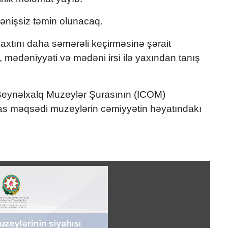
dənişsiz təmin olunacaq.
xtını daha səmərəli keçirməsinə şərait
, mədəniyyəti və mədəni irsi ilə yaxından tanış
eynəlxalq Muzeylər Şurasının (ICOM)
əsas məqsədi muzeylərin cəmiyyətin həyatındakı