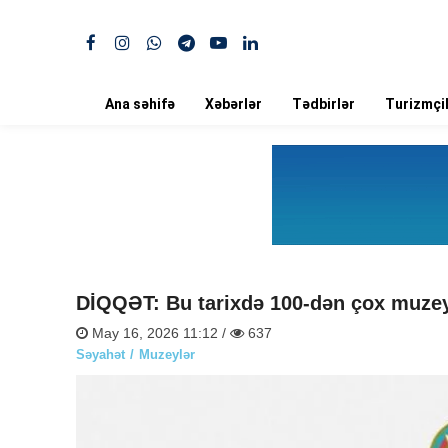
Ana səhifə
Xəbərlər
Tədbirlər
Turizmçil
DİQQƏT: Bu tarixdə 100-dən çox muze
May 16, 2026 11:12 /
637
Səyahət
Muzeylər