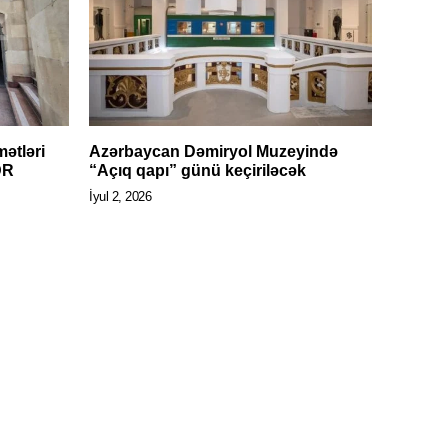
ətləri
Azərbaycan Dəmiryol Muzeyində
ƏR
“Açıq qapı” günü keçiriləcək
İyul 2, 2026