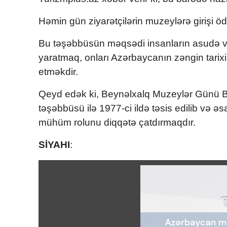
Həmin gün ziyarətçilərin muzeylərə girişi ö
Bu təşəbbüsün məqsədi insanların asudə va
yaratmaq, onları Azərbaycanın zəngin tarixi
etməkdir.
Qeyd edək ki, Beynəlxalq Muzeylər Günü B
təşəbbüsü ilə 1977-ci ildə təsis edilib və 
mühüm rolunu diqqətə çatdırmaqdır.
SİYAHI
: