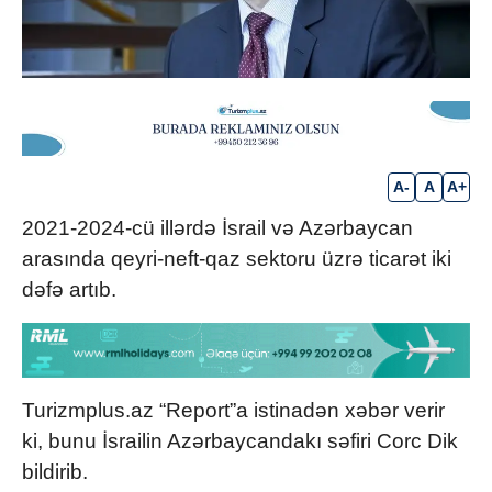
A-
A
A+
2021-2024-cü illərdə İsrail və Azərbaycan
arasında qeyri-neft-qaz sektoru üzrə ticarət iki
dəfə artıb.
Turizmplus.az “Report”a istinadən xəbər verir
ki, bunu İsrailin Azərbaycandakı səfiri Corc Dik
bildirib.