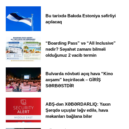
Bu tarixdə Bakıda Estoniya səfirliyi
açılacaq
“Boarding Pass” və “All Inclusive”
nədir? Səyahət zamanı bilməli
olduğunuz 2 vacib termin
Bulvarda növbəti açıq hava “Kino
axşamı” keçiriləcək – GİRİŞ
SƏRBƏSTDİR
ABŞ-dən XƏBƏRDARLIQ: Yaxın
Şərqdə uçuşlar ləğv edilə, hava
məkanları bağlana bilər