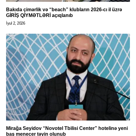
Bakıda çimərlik və “beach” klubların 2026-cı il üzrə
GİRİŞ QİYMƏTLƏRİ açıqlanıb
İyul 2, 2026
Mirağa Seyidov “Novotel Tbilisi Center” hotelinə yeni
baş menecer təyin olunub