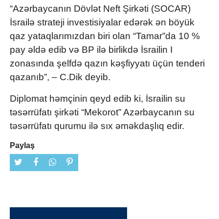
“Azərbaycanın Dövlət Neft Şirkəti (SOCAR)
İsrailə strateji investisiyalar edərək ən böyük
qaz yataqlarımızdan biri olan “Tamar”da 10 %
pay əldə edib və BP ilə birlikdə
İsrailin I
zonasında şelfdə qazın kəşfiyyatı üçün tenderi
qazanıb”, – C.Dik deyib.
Diplomat həmçinin qeyd edib ki, İsrailin su
təsərrüfatı şirkəti “Mekorot” Azərbaycanın su
təsərrüfatı qurumu ilə sıx əməkdaşlıq edir.
Paylaş