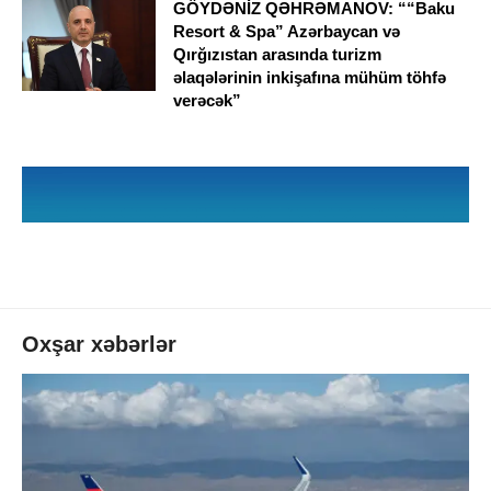
GÖYDƏNİZ QƏHRƏMANOV: ““Baku
Resort & Spa” Azərbaycan və
Qırğızıstan arasında turizm
əlaqələrinin inkişafına mühüm töhfə
verəcək”
Oxşar xəbərlər