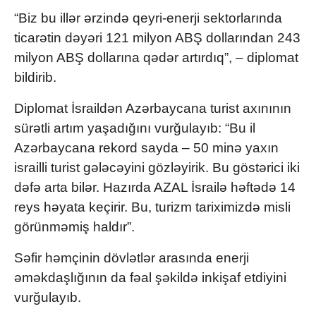
“Biz bu illər ərzində qeyri-enerji sektorlarında
ticarətin dəyəri 121 milyon ABŞ dollarından 243
milyon ABŞ dollarına qədər artırdıq”, – diplomat
bildirib.
Diplomat İsraildən Azərbaycana turist axınının
sürətli artım yaşadığını vurğulayıb: “Bu il
Azərbaycana rekord sayda – 50 minə yaxın
israilli turist gələcəyini gözləyirik. Bu göstərici iki
dəfə arta bilər. Hazırda AZAL İsrailə həftədə 14
reys həyata keçirir. Bu, turizm tariximizdə misli
görünməmiş haldır”.
Səfir həmçinin dövlətlər arasında enerji
əməkdaşlığının da fəal şəkildə inkişaf etdiyini
vurğulayıb.