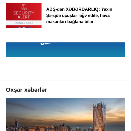
ABŞ-dən XƏBƏRDARLIQ: Yaxın
Şərqdə uçuşlar ləğv edilə, hava
məkanları bağlana bilər
Oxşar xəbərlər