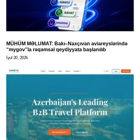
MÜHÜM MƏLUMAT: Bakı–Naxçıvan aviareyslərində
“mygov”la rəqəmsal qeydiyyata başlanılıb
İyul 20, 2026