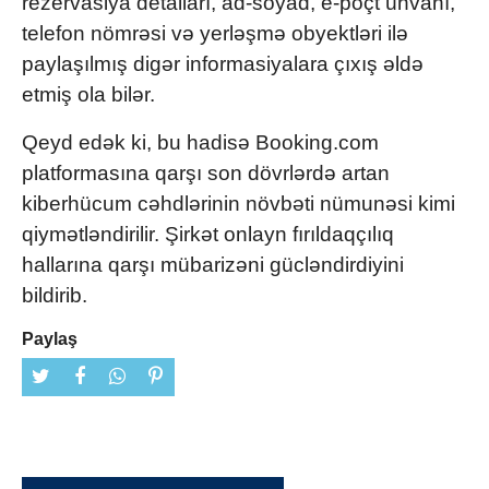
rezervasiya detalları, ad-soyad, e-poçt ünvanı,
telefon nömrəsi və yerləşmə obyektləri ilə
paylaşılmış digər informasiyalara çıxış əldə
etmiş ola bilər.
Qeyd edək ki, bu hadisə Booking.com
platformasına qarşı son dövrlərdə artan
kiberhücum cəhdlərinin növbəti nümunəsi kimi
qiymətləndirilir. Şirkət onlayn fırıldaqçılıq
hallarına qarşı mübarizəni gücləndirdiyini
bildirib.
Paylaş