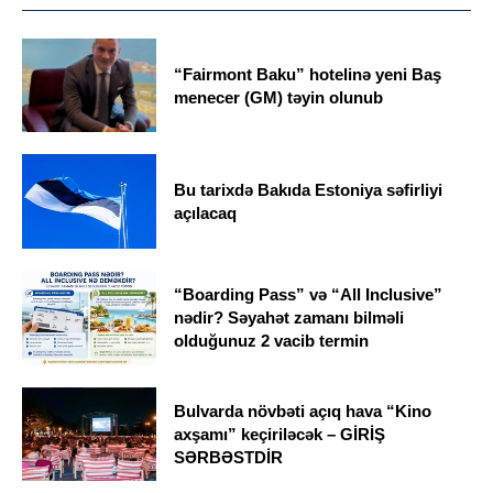
“Fairmont Baku” hotelinə yeni Baş
menecer (GM) təyin olunub
Bu tarixdə Bakıda Estoniya səfirliyi
açılacaq
“Boarding Pass” və “All Inclusive”
nədir? Səyahət zamanı bilməli
olduğunuz 2 vacib termin
Bulvarda növbəti açıq hava “Kino
axşamı” keçiriləcək – GİRİŞ
SƏRBƏSTDİR