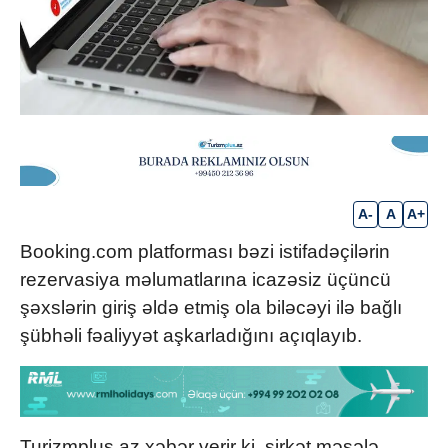
A-
A
A+
Booking.com
platforması bəzi istifadəçilərin
rezervasiya məlumatlarına icazəsiz üçüncü
şəxslərin giriş əldə etmiş ola biləcəyi ilə bağlı
şübhəli fəaliyyət aşkarladığını açıqlayıb.
Turizmplus.az xəbər verir ki, şirkət məsələ