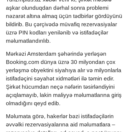
aşkar olunduqdan dərhal sonra problemi
nəzarət altına almaq üçün tədbirlər gördüyünü
bildirib. Bu çərçivədə müvafiq rezervasiyalar
üzrə PIN kodları yenilənib və istifadəçilər
məlumatlandırılıb.
Mərkəzi
Amsterdam
şəhərində yerləşən
Booking.com dünya üzrə 30 milyondan çox
yerləşmə obyektini siyahıya alır və milyonlarla
istifadəçini səyahət xidmətləri ilə təmin edir.
Şirkət hücumdan neçə nəfərin təsirləndiyini
açıqlamayıb, lakin maliyyə məlumatlarına giriş
olmadığını qeyd edib.
Məlumata görə, hakerlər bəzi istifadəçilərin
əvvəlki rezervasiyalarına aid məlumatlara –