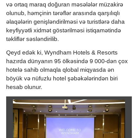
və ortaq maraq doğuran məsələlər müzakirə
olunub, həmçinin tərəflər arasında qarşılıqlı
əlaqələrin genişləndirilməsi və turistlərə daha
keyfiyyətli xidmət göstərilməsi istiqamətində
təkliflər səsləndirilib.
Qeyd edək ki, Wyndham Hotels & Resorts
hazırda dünyanın 95 ölkəsində 9 000-dən çox
hotelə sahib olmaqla qlobal miqyasda ən
böyük və nüfuzlu hotel şəbəkələrindən biri
hesab olunur.