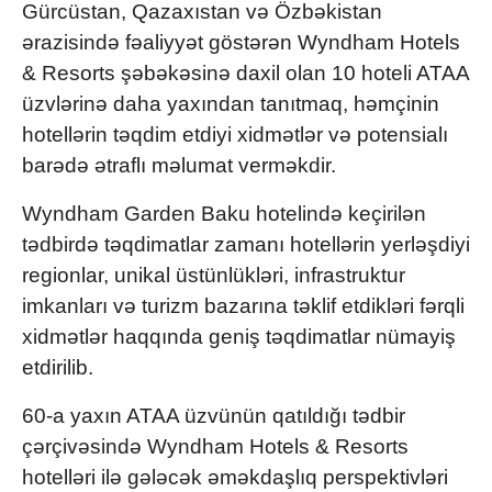
Gürcüstan, Qazaxıstan və Özbəkistan
ərazisində fəaliyyət göstərən Wyndham Hotels
& Resorts şəbəkəsinə daxil olan 10 hoteli ATAA
üzvlərinə daha yaxından tanıtmaq, həmçinin
hotellərin təqdim etdiyi xidmətlər və potensialı
barədə ətraflı məlumat verməkdir.
Wyndham Garden Baku hotelində keçirilən
tədbirdə təqdimatlar zamanı hotellərin yerləşdiyi
regionlar, unikal üstünlükləri, infrastruktur
imkanları və turizm bazarına təklif etdikləri fərqli
xidmətlər haqqında geniş təqdimatlar nümayiş
etdirilib.
60-a yaxın ATAA üzvünün qatıldığı tədbir
çərçivəsində Wyndham Hotels & Resorts
hotelləri ilə gələcək əməkdaşlıq perspektivləri