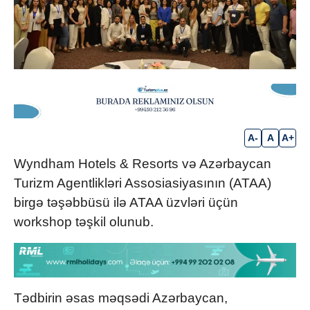
A-
A
A+
Wyndham Hotels & Resorts və Azərbaycan
Turizm Agentlikləri Assosiasiyasının (ATAA)
birgə təşəbbüsü ilə ATAA üzvləri üçün
workshop təşkil olunub.
Tədbirin əsas məqsədi Azərbaycan,