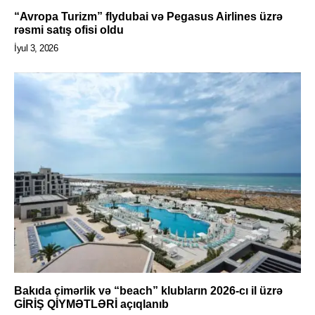
“Avropa Turizm” flydubai və Pegasus Airlines üzrə
rəsmi satış ofisi oldu
İyul 3, 2026
Bakıda çimərlik və “beach” klubların 2026-cı il üzrə
GİRİŞ QİYMƏTLƏRİ açıqlanıb