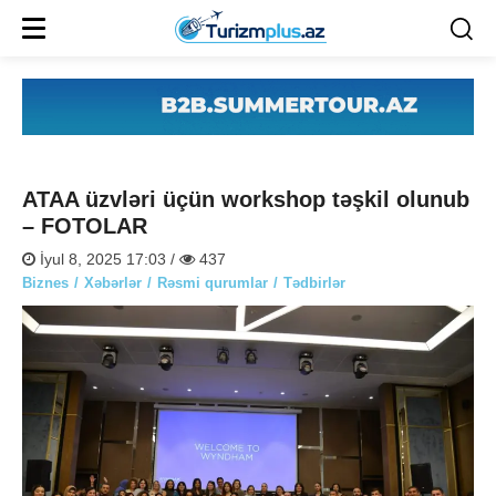
ATAA üzvləri üçün workshop təşkil olunub
– FOTOLAR
İyul 8, 2025 17:03 /
437
Biznes
Xəbərlər
Rəsmi qurumlar
Tədbirlər