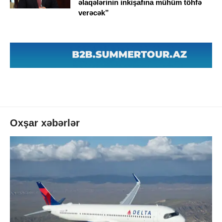
əlaqələrinin inkişafına mühüm töhfə
verəcək”
Oxşar xəbərlər