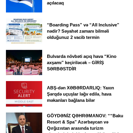
açılacaq
“Boarding Pass” və “All Inclusive”
nədir? Səyahət zamanı bilməli
olduğunuz 2 vacib termin
Bulvarda növbəti açıq hava “Kino
axşamı” keçiriləcək – GİRİŞ
SƏRBƏSTDİR
ABŞ-dən XƏBƏRDARLIQ: Yaxın
Şərqdə uçuşlar ləğv edilə, hava
məkanları bağlana bilər
GÖYDƏNİZ QƏHRƏMANOV: ““Baku
Resort & Spa” Azərbaycan və
Qırğızıstan arasında turizm