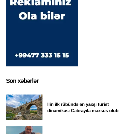
Son xəbərlər
İlin ilk rübündə ən yaxşı turist
dinamikası Cəbrayıla məxsus olub