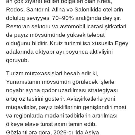
ən çox ziyarət edilən bölgələri olan Kreta,
Rodos, Santorini, Afina və Salonikidə otellərin
doluluq səviyyəsi 70–90% aralığında dəyişir.
Restoran sektoru və avtomobil icarəsi şirkətləri
də payız mövsümündə yüksək tələbat
olduğunu bildirir. Kruiz turizmi isə xüsusilə Egey
adalarında oktyabr ayı boyunca aktivliyini
qoruyub.
Turizm mütəxəssisləri hesab edir ki,
Yunanıstanın mövsümün görüləcək işlərlə
noyabr ayına qədər uzadılması strategiyası
artıq öz təsirini göstərir. Aviaşirkətlərlə yeni
müqavilələr, payız təkliflərinin genişləndirilməsi
və regionlarda mədəni tədbirlərin artırılması
ölkəyə əlavə turist axını təmin edib.
Gözləntilərə görə, 2026-cı ildə Asiya