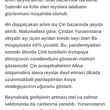
Saloniki və Kritə olan reyslərə tələbatın
güclənməsi müşahidə olunub.
Ən diqqətçəkən artım isə Çin bazarında qeydə
alınıb. Məlumatlara görə, Çindən Yunanıstana
oktyabr ayı üçün ayrılan kreslo sayı ötən illə
müqayisədə 44% çoxalıb. Bu, pandemiyadan
sonrakı dövrdə Çinli turistlərin Avropaya
dönüşünün sürətləndiyini göstərən mühüm
göstəricidir. Çin aviaşirkətlərinin Afina
istiqamətinə əlavə reyslər daxil etməsi ölkədə
uzunmüddətli planlaşdırılan Asiya
strategiyasının uğurunu göstərir.
Beynəlxalq gedişlərin artması otel və xidmət
sektorunda da canlanma yaradıb. Yunanıstanın