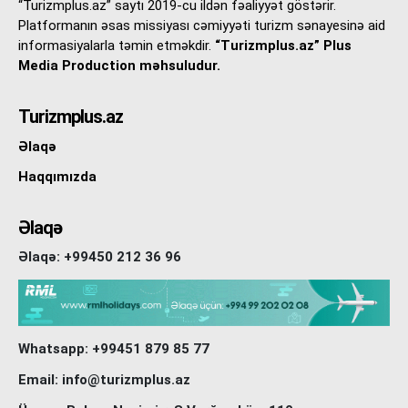
“Turizmplus.az” saytı 2019-cu ildən fəaliyyət göstərir.
Platformanın əsas missiyası cəmiyyəti turizm sənayesinə aid
informasiyalarla təmin etməkdir.
“Turizmplus.az” Plus
Media Production məhsuludur.
Turizmplus.az
Əlaqə
Haqqımızda
Əlaqə
Əlaqə: +99450 212 36 96
Whatsapp: +99451 879 85 77
Email: info@turizmplus.az