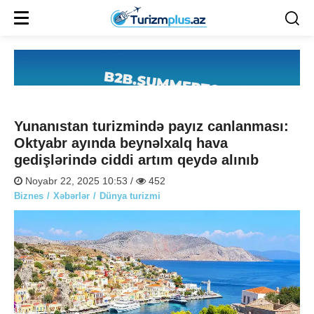
Yunanıstan turizmində payız canlanması:
Oktyabr ayında beynəlxalq hava
gedişlərində ciddi artım qeydə alınıb
Noyabr 22, 2025 10:53 /
452
Biznes
Xəbərlər
Dünya turizmi