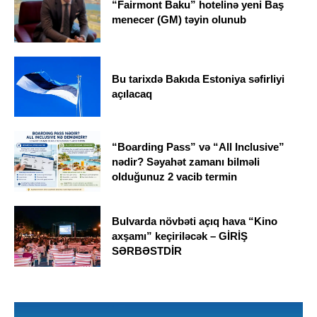
“Fairmont Baku” hotelinə yeni Baş
menecer (GM) təyin olunub
Bu tarixdə Bakıda Estoniya səfirliyi
açılacaq
“Boarding Pass” və “All Inclusive”
nədir? Səyahət zamanı bilməli
olduğunuz 2 vacib termin
Bulvarda növbəti açıq hava “Kino
axşamı” keçiriləcək – GİRİŞ
SƏRBƏSTDİR