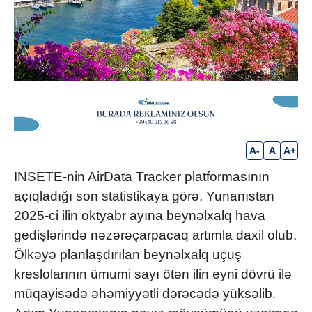
A-
A
A+
INSETE-nin AirData Tracker platformasının
açıqladığı son statistikaya görə, Yunanıstan
2025-ci ilin oktyabr ayına beynəlxalq hava
gedişlərində nəzərəçarpacaq artımla daxil olub.
Ölkəyə planlaşdırılan beynəlxalq uçuş
kreslolarının ümumi sayı ötən ilin eyni dövrü ilə
müqayisədə əhəmiyyətli dərəcədə yüksəlib.