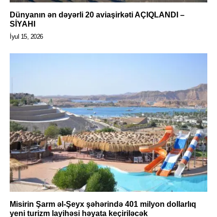
Dünyanın ən dəyərli 20 aviaşirkəti AÇIQLANDI –
SİYAHI
İyul 15, 2026
Misirin Şarm əl-Şeyx şəhərində 401 milyon dollarlıq
yeni turizm layihəsi həyata keçiriləcək