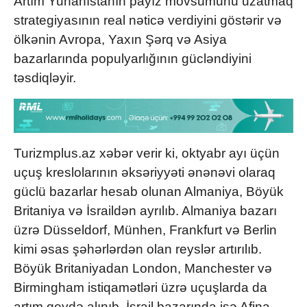
Artım Yunanıstanın payız mövsümünü uzatmaq
strategiyasının real nəticə verdiyini göstərir və
ölkənin Avropa, Yaxın Şərq və Asiya
bazarlarında populyarlığının gücləndiyini
təsdiqləyir.
Turizmplus.az xəbər verir ki, oktyabr ayı üçün
uçuş kreslolarının əksəriyyəti ənənəvi olaraq
güclü bazarlar hesab olunan Almaniya, Böyük
Britaniya və İsraildən ayrılıb. Almaniya bazarı
üzrə Düsseldorf, Münhen, Frankfurt və Berlin
kimi əsas şəhərlərdən olan reyslər artırılıb.
Böyük Britaniyadan London, Manchester və
Birmingham istiqamətləri üzrə uçuşlarda da
artım qeydə alınıb. İsrail bazarında isə Afina,