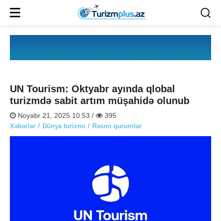
UN Tourism: Oktyabr ayında qlobal
turizmdə sabit artım müşahidə olunub
Noyabr 21, 2025 10:53 /
395
Xəbərlər
Dünya turizmi
Rəsmi qurumlar