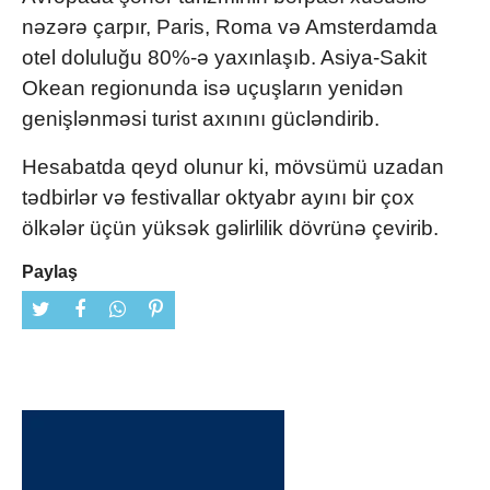
nəzərə çarpır, Paris, Roma və Amsterdamda
otel doluluğu 80%-ə yaxınlaşıb. Asiya-Sakit
Okean regionunda isə uçuşların yenidən
genişlənməsi turist axınını gücləndirib.
Hesabatda qeyd olunur ki, mövsümü uzadan
tədbirlər və festivallar oktyabr ayını bir çox
ölkələr üçün yüksək gəlirlilik dövrünə çevirib.
Paylaş