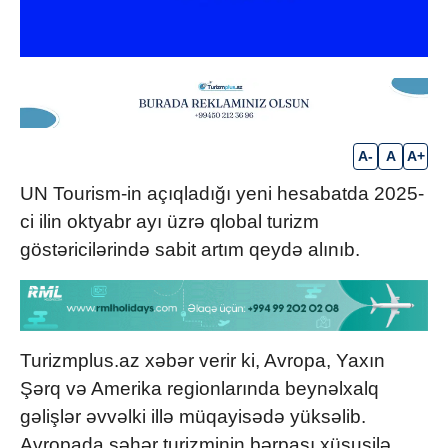
A-
A
A+
UN Tourism-in açıqladığı yeni hesabatda 2025-
ci ilin oktyabr ayı üzrə qlobal turizm
göstəricilərində sabit artım qeydə alınıb.
Turizmplus.az xəbər verir ki, Avropa, Yaxın
Şərq və Amerika regionlarında beynəlxalq
gəlişlər əvvəlki illə müqayisədə yüksəlib.
Avropada şəhər turizminin bərpası xüsusilə