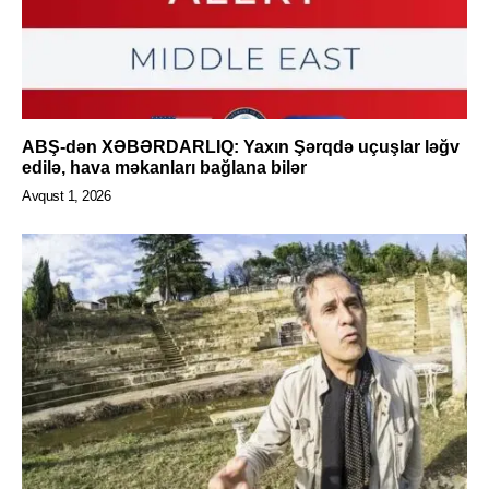
ABŞ-dən XƏBƏRDARLIQ: Yaxın Şərqdə uçuşlar ləğv
edilə, hava məkanları bağlana bilər
Avqust 1, 2026