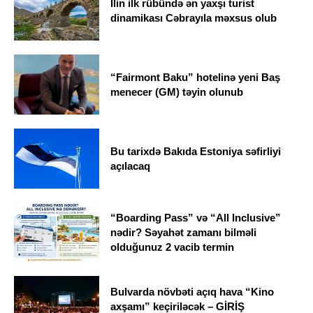
İlin ilk rübündə ən yaxşı turist
dinamikası Cəbrayıla məxsus olub
“Fairmont Baku” hotelinə yeni Baş
menecer (GM) təyin olunub
Bu tarixdə Bakıda Estoniya səfirliyi
açılacaq
“Boarding Pass” və “All Inclusive”
nədir? Səyahət zamanı bilməli
olduğunuz 2 vacib termin
Bulvarda növbəti açıq hava “Kino
axşamı” keçiriləcək – GİRİŞ