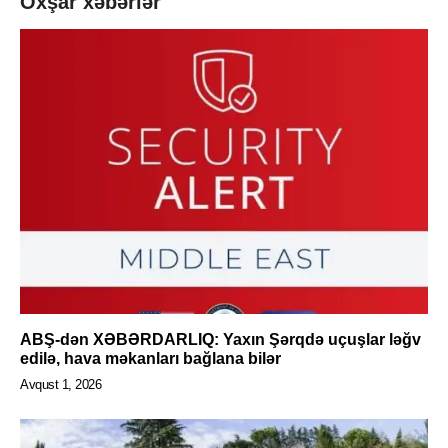
Oxşar xəbərlər
ABŞ-dən XƏBƏRDARLIQ: Yaxın Şərqdə uçuşlar ləğv
edilə, hava məkanları bağlana bilər
Avqust 1, 2026