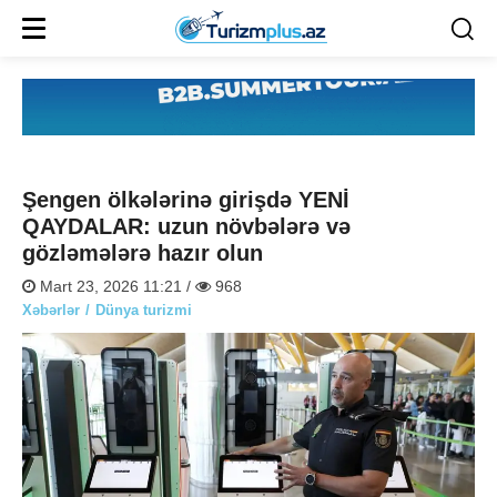
Şengen ölkələrinə girişdə YENİ
QAYDALAR: uzun növbələrə və
gözləmələrə hazır olun
Mart 23, 2026 11:21 /
968
Xəbərlər
Dünya turizmi