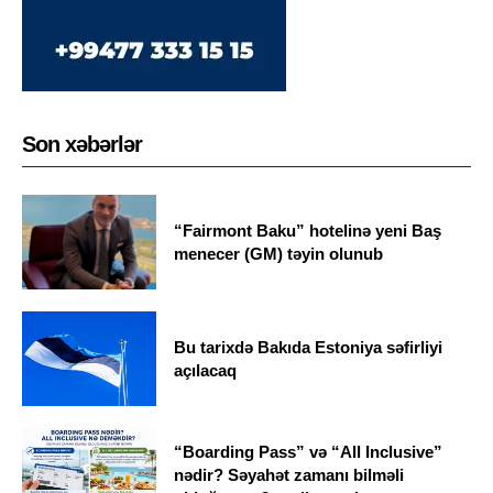
Son xəbərlər
“Fairmont Baku” hotelinə yeni Baş
menecer (GM) təyin olunub
Bu tarixdə Bakıda Estoniya səfirliyi
açılacaq
“Boarding Pass” və “All Inclusive”
nədir? Səyahət zamanı bilməli