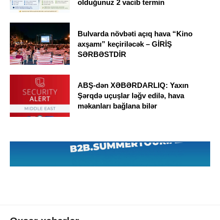
olduğunuz 2 vacib termin
Bulvarda növbəti açıq hava “Kino
axşamı” keçiriləcək – GİRİŞ
SƏRBƏSTDİR
ABŞ-dən XƏBƏRDARLIQ: Yaxın
Şərqdə uçuşlar ləğv edilə, hava
məkanları bağlana bilər