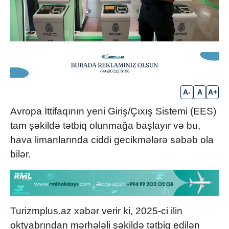
A-
A
A+
Avropa İttifaqının yeni Giriş/Çıxış Sistemi (EES)
tam şəkildə tətbiq olunmağa başlayır və bu,
hava limanlarında ciddi gecikmələrə səbəb ola
bilər.
Turizmplus.az xəbər verir ki, 2025-ci ilin
oktyabrından mərhələli şəkildə tətbiq edilən