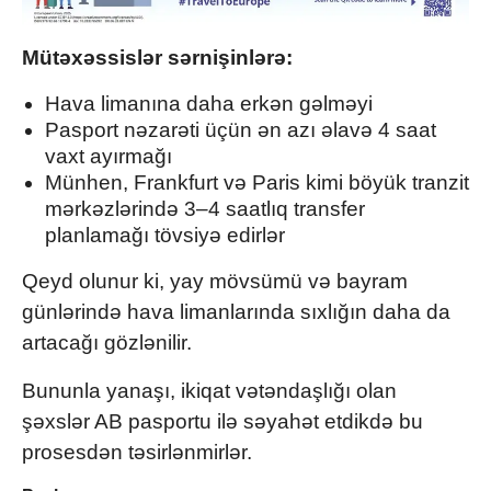
Mütəxəssislər sərnişinlərə:
Hava limanına daha erkən gəlməyi
Pasport nəzarəti üçün ən azı əlavə 4 saat
vaxt ayırmağı
Münhen
,
Frankfurt
və
Paris
kimi böyük tranzit
mərkəzlərində 3–4 saatlıq transfer
planlamağı tövsiyə edirlər
Qeyd olunur ki, yay mövsümü və bayram
günlərində hava limanlarında sıxlığın daha da
artacağı gözlənilir.
Bununla yanaşı, ikiqat vətəndaşlığı olan
şəxslər AB pasportu ilə səyahət etdikdə bu
prosesdən təsirlənmirlər.