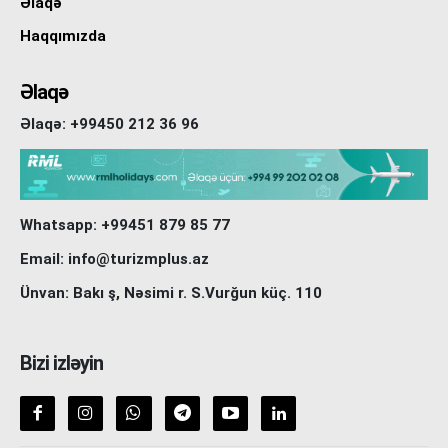
Əlaqə
Haqqımızda
Əlaqə
Əlaqə: +99450 212 36 96
Whatsapp: +99451 879 85 77
Email: info@turizmplus.az
Ünvan: Bakı ş, Nəsimi r. S.Vurğun küç. 110
Bizi izləyin