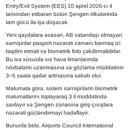
Entry/Exit System
(EES) 10 aprel 2026-cı il
tarixindən etibarən bütün Şengen ölkələrində
tam gücü ilə işə düşəcək.
Yeni qaydalara əsasən, AB vətəndaşı olmayan
sərnişinlər pasport nəzarəti zamanı barmaq izi
təqdim etməli və biometrik foto çəkdirməlidirlər.
Bu isə xüsusilə sıx hava limanlarında
növbələrin uzanmasına və gözləmə müddətinin
3–5 saata qədər artmasına səbəb olur.
Məlumata görə, sistem sərnişinlərin biometrik
məlumatlarını toplayaraq 3 il müddətində
saxlayır və Şengen zonasına giriş-çıxışlara
nəzarəti gücləndirməyi hədəfləyir.
Bununla belə,
Airports Council International