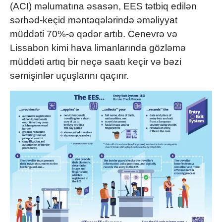
(ACI) məlumatına əsasən, EES tətbiq edilən
sərhəd-keçid məntəqələrində əməliyyat
müddəti 70%-ə qədər artıb.
Cenevrə
və
Lissabon
kimi hava limanlarında gözləmə
müddəti artıq bir neçə saatı keçir və bəzi
sərnişinlər uçuşlarını qaçırır.