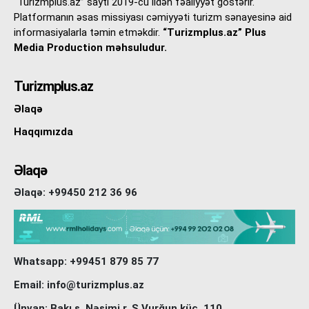
“Turizmplus.az” saytı 2019-cu ildən fəaliyyət göstərir.
Platformanın əsas missiyası cəmiyyəti turizm sənayesinə aid
informasiyalarla təmin etməkdir.
“Turizmplus.az” Plus
Media Production məhsuludur.
Turizmplus.az
Əlaqə
Haqqımızda
Əlaqə
Əlaqə: +99450 212 36 96
Whatsapp: +99451 879 85 77
Email: info@turizmplus.az
Ünvan: Bakı ş, Nəsimi r. S.Vurğun küç. 110