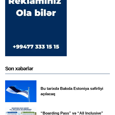
Son xəbərlər
Bu tarixdə Bakıda Estoniya səfirliyi
açılacaq
“Boarding Pass” və “All Inclusive”