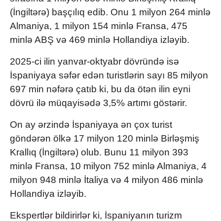
(İngiltərə) başçılıq edib. Onu 1 milyon 264 minlə
Almaniya, 1 milyon 154 minlə Fransa, 475
minlə ABŞ və 469 minlə Hollandiya izləyib.
2025-ci ilin yanvar-oktyabr dövründə isə
İspaniyaya səfər edən turistlərin sayı 85 milyon
697 min nəfərə çatıb ki, bu da ötən ilin eyni
dövrü ilə müqayisədə 3,5% artımı göstərir.
On ay ərzində İspaniyaya ən çox turist
göndərən ölkə 17 milyon 120 minlə Birləşmiş
Krallıq (İngiltərə) olub. Bunu 11 milyon 393
minlə Fransa, 10 milyon 752 minlə Almaniya, 4
milyon 948 minlə İtaliya və 4 milyon 486 minlə
Hollandiya izləyib.
Ekspertlər bildirirlər ki, İspaniyanın turizm