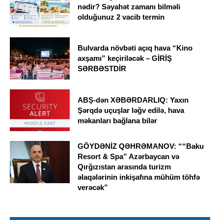
nədir? Səyahət zamanı bilməli
olduğunuz 2 vacib termin
Bulvarda növbəti açıq hava “Kino
axşamı” keçiriləcək – GİRİŞ
SƏRBƏSTDİR
ABŞ-dən XƏBƏRDARLIQ: Yaxın
Şərqdə uçuşlar ləğv edilə, hava
məkanları bağlana bilər
GÖYDƏNİZ QƏHRƏMANOV: ““Baku
Resort & Spa” Azərbaycan və
Qırğızıstan arasında turizm
əlaqələrinin inkişafına mühüm töhfə
verəcək”