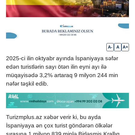
A-
A
A+
2025-ci ilin oktyabr ayında İspaniyaya səfər
edən turistlərin sayı ötən ilin eyni ayı ilə
müqayisədə 3,2% artaraq 9 milyon 244 min
nəfər təşkil edib.
Turizmplus.az xəbər verir ki, bu ayda
İspaniyaya ən çox turist göndərən ölkələr
sırasına 1 milyon 839 minlə Birləşmiş Krallıq