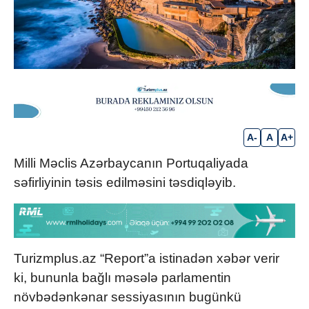
A-
A
A+
Milli Məclis Azərbaycanın Portuqaliyada
səfirliyinin təsis edilməsini təsdiqləyib.
Turizmplus.az “Report”a istinadən xəbər verir
ki, bununla bağlı məsələ parlamentin
növbədənkənar sessiyasının bugünkü