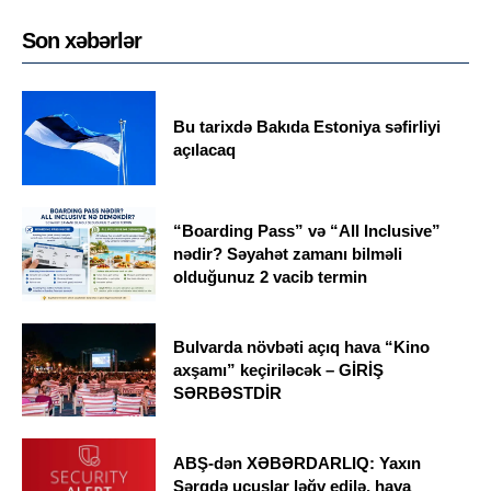
Son xəbərlər
Bu tarixdə Bakıda Estoniya səfirliyi
açılacaq
“Boarding Pass” və “All Inclusive”
nədir? Səyahət zamanı bilməli
olduğunuz 2 vacib termin
Bulvarda növbəti açıq hava “Kino
axşamı” keçiriləcək – GİRİŞ
SƏRBƏSTDİR
ABŞ-dən XƏBƏRDARLIQ: Yaxın
Şərqdə uçuşlar ləğv edilə, hava