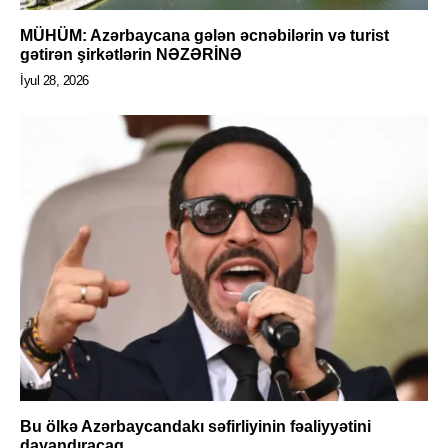
MÜHÜM: Azərbaycana gələn əcnəbilərin və turist
gətirən şirkətlərin NƏZƏRİNƏ
İyul 28, 2026
Bu ölkə Azərbaycandakı səfirliyinin fəaliyyətini
dayandıracaq