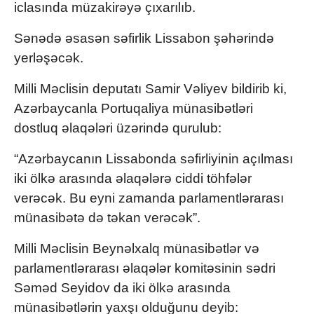
iclasında müzakirəyə çıxarılıb.
Sənədə əsasən səfirlik Lissabon şəhərində
yerləşəcək.
Milli Məclisin deputatı Samir Vəliyev bildirib ki,
Azərbaycanla Portuqaliya münasibətləri
dostluq əlaqələri üzərində qurulub:
“Azərbaycanın Lissabonda səfirliyinin açılması
iki ölkə arasında əlaqələrə ciddi töhfələr
verəcək. Bu eyni zamanda parlamentlərarası
münasibətə də təkan verəcək”.
Milli Məclisin Beynəlxalq münasibətlər və
parlamentlərarası əlaqələr komitəsinin sədri
Səməd Seyidov da iki ölkə arasında
münasibətlərin yaxşı olduğunu deyib: