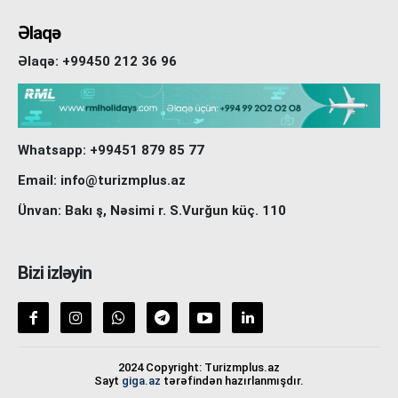
Əlaqə
Əlaqə: +99450 212 36 96
Whatsapp: +99451 879 85 77
Email: info@turizmplus.az
Ünvan: Bakı ş, Nəsimi r. S.Vurğun küç. 110
Bizi izləyin
2024 Copyright: Turizmplus.az
Sayt
giga.az
tərəfindən hazırlanmışdır.