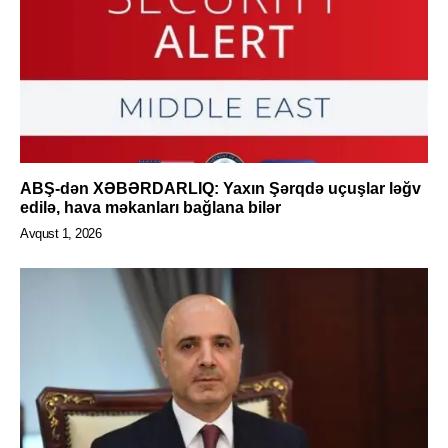
ABŞ-dən XƏBƏRDARLIQ: Yaxın Şərqdə uçuşlar ləğv
edilə, hava məkanları bağlana bilər
Avqust 1, 2026