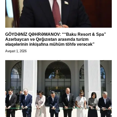
GÖYDƏNİZ QƏHRƏMANOV: ““Baku Resort & Spa”
Azərbaycan və Qırğızıstan arasında turizm
əlaqələrinin inkişafına mühüm töhfə verəcək”
Avqust 1, 2026