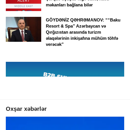
məkanları bağlana bilər
GÖYDƏNİZ QƏHRƏMANOV: ““Baku
Resort & Spa” Azərbaycan və
Qırğızıstan arasında turizm
əlaqələrinin inkişafına mühüm töhfə
verəcək”
Oxşar xəbərlər