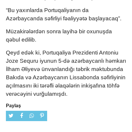
“Bu yaxınlarda Portuqaliyanın da
Azərbaycanda səfirliyi fəaliyyətə başlayacaq”.
Müzakirələrdən sonra layihə bir oxunuşda
qəbul edilib.
Qeyd edək ki, Portuqaliya Prezidenti Antoniu
Joze Sequru iyunun 5-də azərbaycanlı həmkarı
İlham Əliyevə ünvanlandığı təbrik məktubunda
Bakıda və Azərbaycanın Lissabonda səfirliyinin
açılmasını iki tərəfli əlaqələrin inkişafına töhfə
verəcəyini vurğulamışdı.
Paylaş