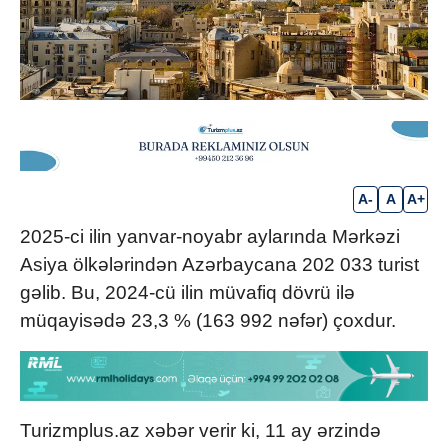
A-
A
A+
2025-ci ilin yanvar-noyabr aylarında Mərkəzi
Asiya ölkələrindən Azərbaycana 202 033 turist
gəlib. Bu, 2024-cü ilin müvafiq dövrü ilə
müqayisədə 23,3 % (163 992 nəfər) çoxdur.
Turizmplus.az xəbər verir ki, 11 ay ərzində