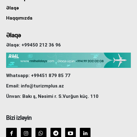
Əlaqə
Haqqımızda
Əlaqə
Əlaqə: +99450 212 36 96
Whatsapp: +99451 879 85 77
Email: info@turizmplus.az
Ünvan: Bakı ş, Nəsimi r. S.Vurğun küç. 110
Bizi izləyin