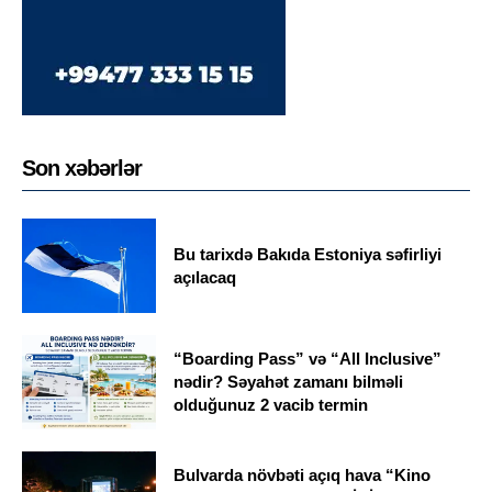
Son xəbərlər
Bu tarixdə Bakıda Estoniya səfirliyi
açılacaq
“Boarding Pass” və “All Inclusive”
nədir? Səyahət zamanı bilməli
olduğunuz 2 vacib termin
Bulvarda növbəti açıq hava “Kino