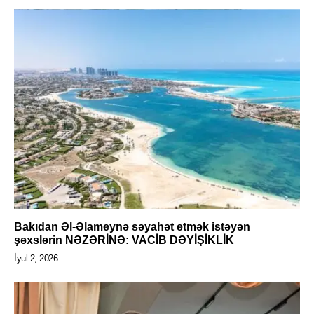
Bakıdan Əl-Əlameynə səyahət etmək istəyən
şəxslərin NƏZƏRİNƏ: VACİB DƏYİŞİKLİK
İyul 2, 2026