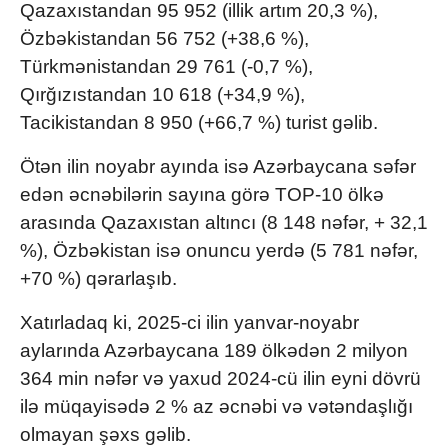
Qazaxıstandan 95 952 (illik artım 20,3 %),
Özbəkistandan 56 752 (+38,6 %),
Türkmənistandan 29 761 (-0,7 %),
Qırğızıstandan 10 618 (+34,9 %),
Tacikistandan 8 950 (+66,7 %) turist gəlib.
Ötən ilin noyabr ayında isə Azərbaycana səfər
edən əcnəbilərin sayına görə TOP-10 ölkə
arasında Qazaxıstan altıncı (8 148 nəfər, + 32,1
%), Özbəkistan isə onuncu yerdə (5 781 nəfər,
+70 %) qərarlaşıb.
Xatırladaq ki, 2025-ci ilin yanvar-noyabr
aylarında Azərbaycana 189 ölkədən 2 milyon
364 min nəfər və yaxud 2024-cü ilin eyni dövrü
ilə müqayisədə 2 % az əcnəbi və vətəndaşlığı
olmayan şəxs gəlib.