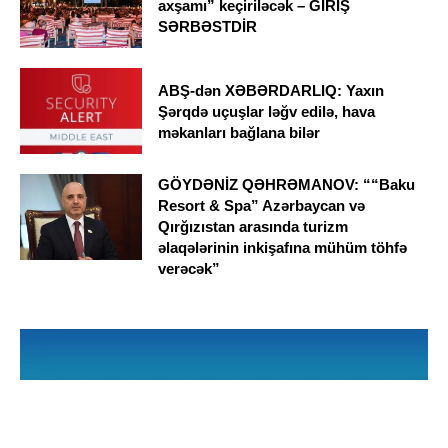
axşamı” keçiriləcək – GİRİŞ
SƏRBƏSTDİR
ABŞ-dən XƏBƏRDARLIQ: Yaxın
Şərqdə uçuşlar ləğv edilə, hava
məkanları bağlana bilər
GÖYDƏNİZ QƏHRƏMANOV: ““Baku
Resort & Spa” Azərbaycan və
Qırğızıstan arasında turizm
əlaqələrinin inkişafına mühüm töhfə
verəcək”