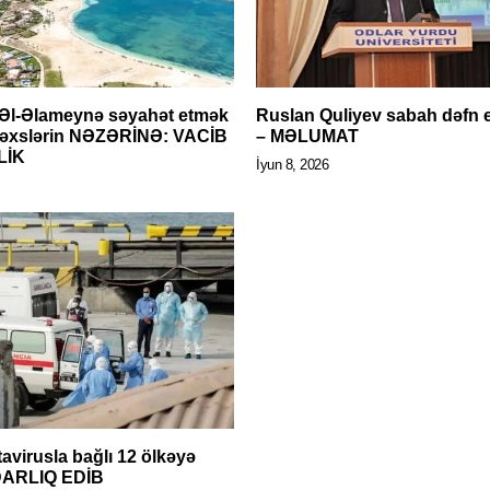
Əl-Əlameynə səyahət etmək
Ruslan Quliyev sabah dəfn 
şəxslərin NƏZƏRİNƏ: VACİB
– MƏLUMAT
LİK
İyun 8, 2026
avirusla bağlı 12 ölkəyə
ARLIQ EDİB