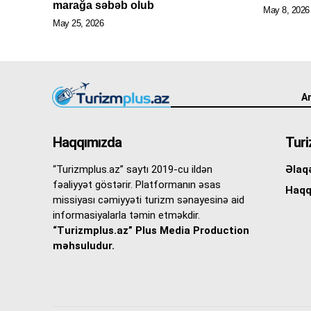
marağa səbəb olub
May 8, 2026
May 25, 2026
An
Haqqımızda
Turi
“Turizmplus.az” saytı 2019-cu ildən
Əlaq
fəaliyyət göstərir. Platformanın əsas
Haqq
missiyası cəmiyyəti turizm sənayesinə aid
informasiyalarla təmin etməkdir.
“Turizmplus.az” Plus Media Production
məhsuludur.