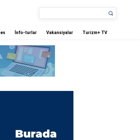
nes
İnfo-turlar
Vakansiyalar
Turizm+ TV