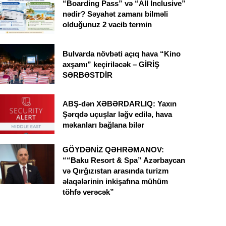
“Boarding Pass” və “All Inclusive”
nədir? Səyahət zamanı bilməli
olduğunuz 2 vacib termin
Bulvarda növbəti açıq hava “Kino
axşamı” keçiriləcək – GİRİŞ
SƏRBƏSTDİR
ABŞ-dən XƏBƏRDARLIQ: Yaxın
Şərqdə uçuşlar ləğv edilə, hava
məkanları bağlana bilər
GÖYDƏNİZ QƏHRƏMANOV:
““Baku Resort & Spa” Azərbaycan
və Qırğızıstan arasında turizm
əlaqələrinin inkişafına mühüm
töhfə verəcək”