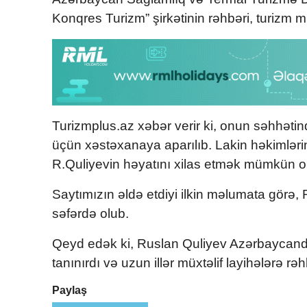
Konqres Turizm” şirkətinin rəhbəri, turizm 
Turizmplus.az xəbər verir ki, onun səhhətin
üçün xəstəxanaya aparılıb. Lakin həkimlər
R.Quliyevin həyatını xilas etmək mümkün o
Saytımızın əldə etdiyi ilkin məlumata görə, R
səfərdə olub.
Qeyd edək ki, Ruslan Quliyev Azərbaycanda t
tanınırdı və uzun illər müxtəlif layihələrə rəh
Paylaş