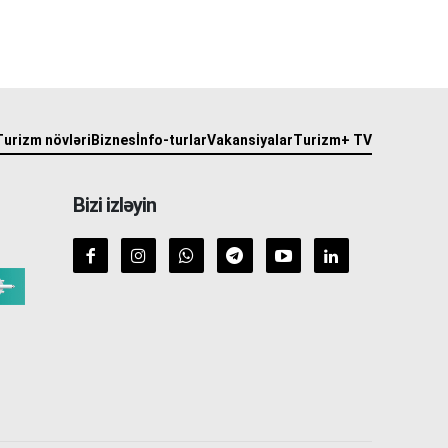
Turizm növləri
Biznes
İnfo-turlar
Vakansiyalar
Turizm+ TV
Bizi izləyin