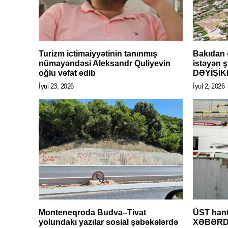
Turizm ictimaiyyətinin tanınmış
Bakıdan 
nümayəndəsi Aleksandr Quliyevin
istəyən 
oğlu vəfat edib
DƏYİŞİK
İyul 23, 2026
İyul 2, 2026
Monteneqroda Budva–Tivat
ÜST hant
yolundakı yazılar sosial şəbəkələrdə
XƏBƏRD