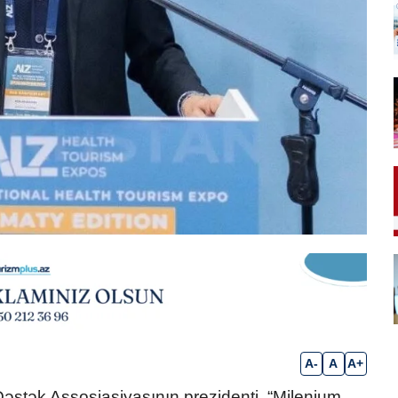
A-
A
A+
stək Assosiasiyasının prezidenti, “Milenium