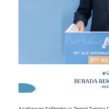
Azərbaycan Sağlamlıq və Termal Turizmə Də