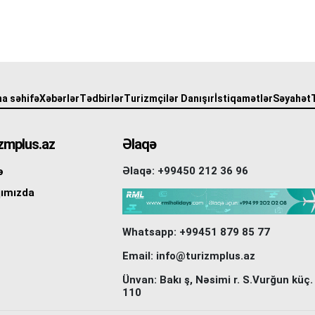
a səhifə
Xəbərlər
Tədbirlər
Turizmçilər Danışır
İstiqamətlər
Səyahət
zmplus.az
Əlaqə
Əlaqə: +99450 212 36 96
ə
ımızda
Whatsapp: +99451 879 85 77
Email: info@turizmplus.az
Ünvan: Bakı ş, Nəsimi r. S.Vurğun küç.
110