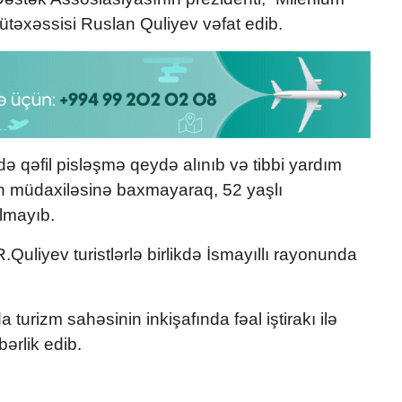
mütəxəssisi Ruslan Quliyev vəfat edib.
də qəfil pisləşmə qeydə alınıb və tibbi yardım
in müdaxiləsinə baxmayaraq, 52 yaşlı
lmayıb.
.Quliyev turistlərlə birlikdə İsmayıllı rayonunda
urizm sahəsinin inkişafında fəal iştirakı ilə
bərlik edib.