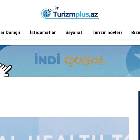
ər Danışır
İstiqamətlər
Səyahət
Turizm növləri
Biz