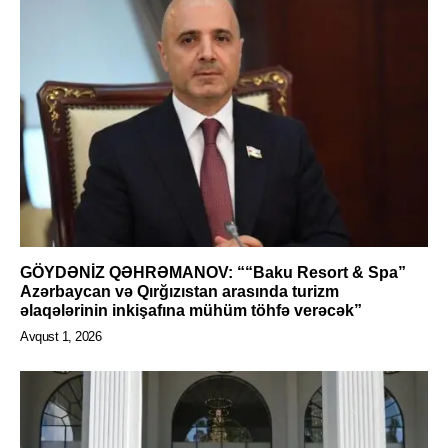
GÖYDƏNİZ QƏHRƏMANOV: ““Baku Resort & Spa”
Azərbaycan və Qırğızıstan arasında turizm
əlaqələrinin inkişafına mühüm töhfə verəcək”
Avqust 1, 2026