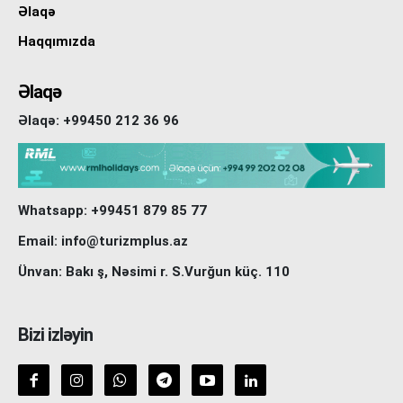
Əlaqə
Haqqımızda
Əlaqə
Əlaqə: +99450 212 36 96
Whatsapp: +99451 879 85 77
Email: info@turizmplus.az
Ünvan: Bakı ş, Nəsimi r. S.Vurğun küç. 110
Bizi izləyin