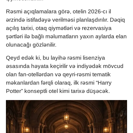
Rəsmi açıqlamalara görə, otelin 2026-cı il
ərzində istifadəyə verilməsi planlaşdırılır. Dəqiq
açılış tarixi, otaq qiymətləri və rezervasiya
şərtləri ilə bağlı məlumatların yaxın aylarda elan
olunacağı gözlənilir.
Qeyd edək ki, bu layihə rəsmi lisenziya
əsasında həyata keçirilir və indiyədək mövcud
olan fan-otellərdən və qeyri-rəsmi tematik
məkanlardan fərqli olaraq, ilk rəsmi “Harry
Potter” konseptli otel kimi tarixə düşəcək.