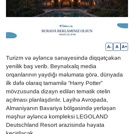
A-
A
A+
Turizm və əyləncə sənayesində diqqətçəkən
yenilik baş verib. Beynəlxalq media
orqanlarının yaydığı məlumata görə, dünyada
ilk dəfə olaraq tamamilə “Harry Potter”
mövzusunda dizayn edilən tematik otelin
açılması planlaşdırılır. Layihə Avropada,
Almaniyanın Bavariya bölgəsində yerləşən
məşhur əyləncə kompleksi LEGOLAND
Deutschland Resort ərazisində həyata
keçiriləcək.