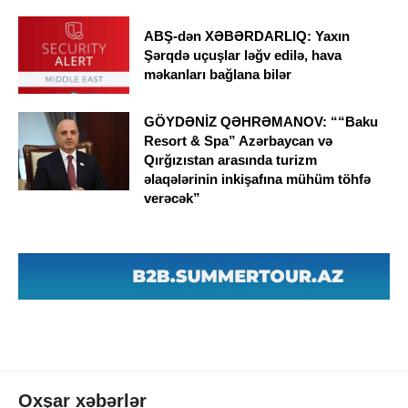
ABŞ-dən XƏBƏRDARLIQ: Yaxın
Şərqdə uçuşlar ləğv edilə, hava
məkanları bağlana bilər
GÖYDƏNİZ QƏHRƏMANOV: ““Baku
Resort & Spa” Azərbaycan və
Qırğızıstan arasında turizm
əlaqələrinin inkişafına mühüm töhfə
verəcək”
Oxşar xəbərlər