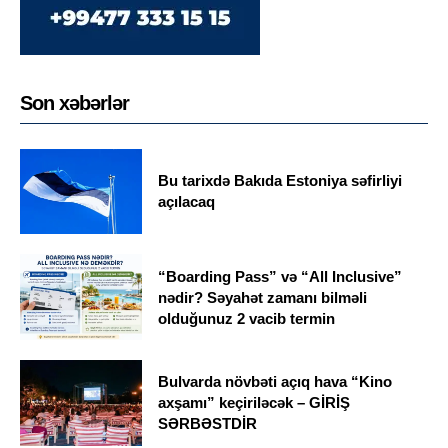
Son xəbərlər
Bu tarixdə Bakıda Estoniya səfirliyi
açılacaq
“Boarding Pass” və “All Inclusive”
nədir? Səyahət zamanı bilməli
olduğunuz 2 vacib termin
Bulvarda növbəti açıq hava “Kino
axşamı” keçiriləcək – GİRİŞ
SƏRBƏSTDİR