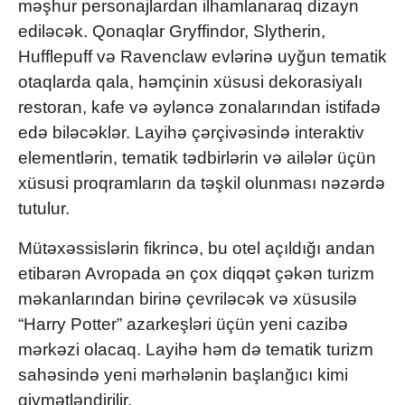
məşhur personajlardan ilhamlanaraq dizayn
ediləcək. Qonaqlar Gryffindor, Slytherin,
Hufflepuff və Ravenclaw evlərinə uyğun tematik
otaqlarda qala, həmçinin xüsusi dekorasiyalı
restoran, kafe və əyləncə zonalarından istifadə
edə biləcəklər. Layihə çərçivəsində interaktiv
elementlərin, tematik tədbirlərin və ailələr üçün
xüsusi proqramların da təşkil olunması nəzərdə
tutulur.
Mütəxəssislərin fikrincə, bu otel açıldığı andan
etibarən Avropada ən çox diqqət çəkən turizm
məkanlarından birinə çevriləcək və xüsusilə
“Harry Potter” azarkeşləri üçün yeni cazibə
mərkəzi olacaq. Layihə həm də tematik turizm
sahəsində yeni mərhələnin başlanğıcı kimi
qiymətləndirilir.