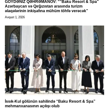
GÖYDƏNİZ QƏHRƏMANOV: ““Baku Resort & Spa”
Azərbaycan və Qırğızıstan arasında turizm
əlaqələrinin inkişafına mühüm töhfə verəcək”
Avqust 1, 2026
İssık-Kul gölünün sahilində “Baku Resort & Spa”
mehmanxanasının açılışı olub