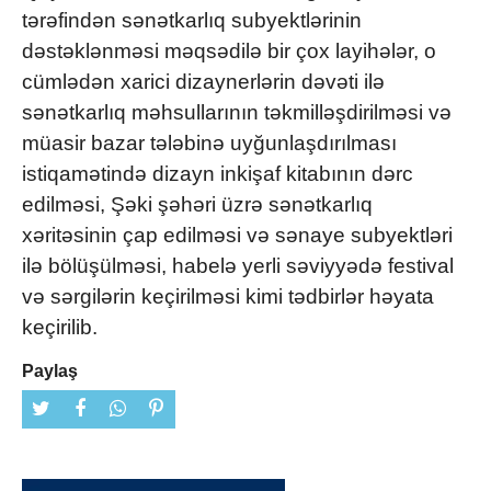
tərəfindən sənətkarlıq subyektlərinin
dəstəklənməsi məqsədilə bir çox layihələr, o
cümlədən xarici dizaynerlərin dəvəti ilə
sənətkarlıq məhsullarının təkmilləşdirilməsi və
müasir bazar tələbinə uyğunlaşdırılması
istiqamətində dizayn inkişaf kitabının dərc
edilməsi, Şəki şəhəri üzrə sənətkarlıq
xəritəsinin çap edilməsi və sənaye subyektləri
ilə bölüşülməsi, habelə yerli səviyyədə festival
və sərgilərin keçirilməsi kimi tədbirlər həyata
keçirilib.
Paylaş