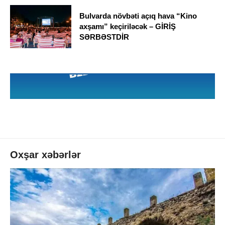
Bulvarda növbəti açıq hava “Kino
axşamı” keçiriləcək – GİRİŞ
SƏRBƏSTDİR
Oxşar xəbərlər