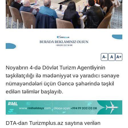
A-
A
A+
Noyabrın 4-də Dövlət Turizm Agentliyinin
təşkilatçılığı ilə mədəniyyət və yaradıcı sənaye
nümayəndələri üçün Gəncə şəhərində təşkil
edilən təlimlər başlayıb.
DTA-dan Turizmplus.az saytına verilən