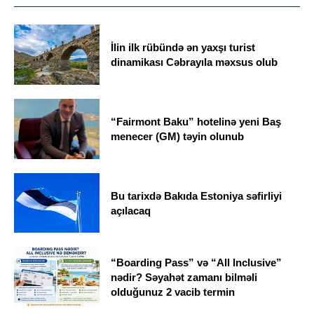
İlin ilk rübündə ən yaxşı turist
dinamikası Cəbrayıla məxsus olub
“Fairmont Baku” hotelinə yeni Baş
menecer (GM) təyin olunub
Bu tarixdə Bakıda Estoniya səfirliyi
açılacaq
“Boarding Pass” və “All Inclusive”
nədir? Səyahət zamanı bilməli
olduğunuz 2 vacib termin