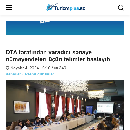
DTA tərəfindən yaradıcı sənaye
nümayəndələri üçün təlimlər başlayıb
Noyabr 4, 2024 16:16 /
349
Xəbərlər
Rəsmi qurumlar