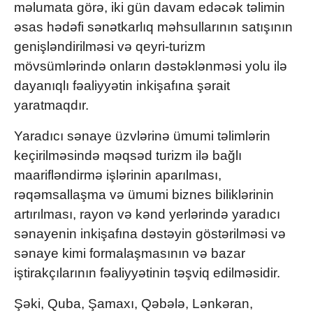
məlumata görə, iki gün davam edəcək təlimin
əsas hədəfi sənətkarlıq məhsullarının satışının
genişləndirilməsi və qeyri-turizm
mövsümlərində onların dəstəklənməsi yolu ilə
dayanıqlı fəaliyyətin inkişafına şərait
yaratmaqdır.
Yaradıcı sənaye üzvlərinə ümumi təlimlərin
keçirilməsində məqsəd turizm ilə bağlı
maarifləndirmə işlərinin aparılması,
rəqəmsallaşma və ümumi biznes biliklərinin
artırılması, rayon və kənd yerlərində yaradıcı
sənayenin inkişafına dəstəyin göstərilməsi və
sənaye kimi formalaşmasının və bazar
iştirakçılarının fəaliyyətinin təşviq edilməsidir.
Şəki, Quba, Şamaxı, Qəbələ, Lənkəran,