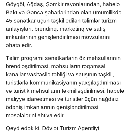
Göygöl, Ağdaş, Şəmkir rayonlarından, habelə
Bakı və Gəncə şəhərlərindən olan ümumilikdə
45 sənətkar üçün təşkil edilən təlimlər turizm
anlayışları, brendinq, marketinq və satış
imkanlarının genişləndirilməsi mövzularını
əhatə edir.
Təlim proqramı sənətkarların öz məhsullarının
brendləşdirilməsi, məhsulların rəqəmsal
kanallar vasitəsilə təbliği və satışının təşkili,
turistlərlə kommunikasiyanın yaxşılaşdırılması
və turistik məhsulların təkmilləşdirilməsi, habelə
maliyyə idarəetməsi və turistlər üçün nağdsız
ödəniş imkanlarının genişləndirilməsi
məsələlərini ehtiva edir.
Qeyd edək ki, Dövlət Turizm Agentliyi