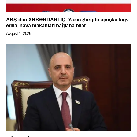
ABŞ-dən XƏBƏRDARLIQ: Yaxın Şərqdə uçuşlar ləğv
edilə, hava məkanları bağlana bilər
Avqust 1, 2026