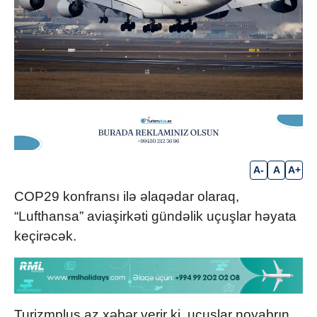
A-
A
A+
COP29 konfransı ilə əlaqədar olaraq,
“Lufthansa” aviaşirkəti gündəlik uçuşlar həyata
keçirəcək.
Turizmplus.az xəbər verir ki, uçuşlar noyabrın