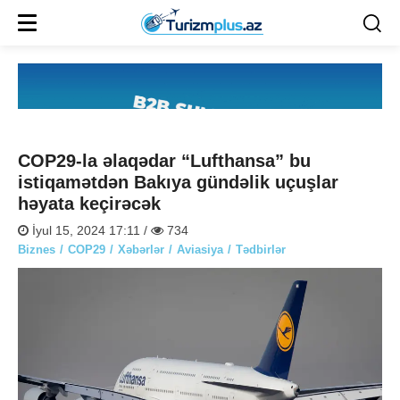
COP29-la əlaqədar “Lufthansa” bu
istiqamətdən Bakıya gündəlik uçuşlar
həyata keçirəcək
İyul 15, 2024 17:11 /
734
Biznes
COP29
Xəbərlər
Aviasiya
Tədbirlər