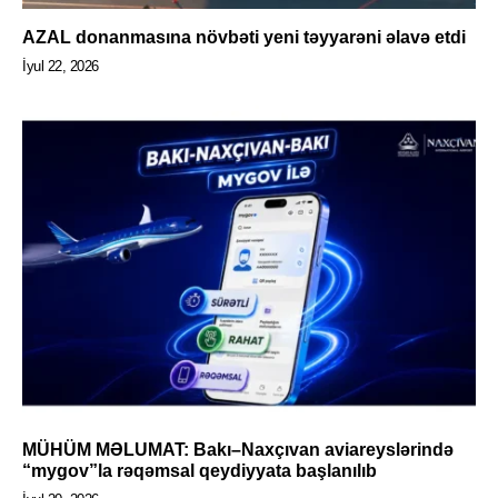
AZAL donanmasına növbəti yeni təyyarəni əlavə etdi
İyul 22, 2026
MÜHÜM MƏLUMAT: Bakı–Naxçıvan aviareyslərində
“mygov”la rəqəmsal qeydiyyata başlanılıb