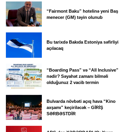
“Fairmont Baku” hotelinə yeni Baş
menecer (GM) təyin olunub
Bu tarixdə Bakıda Estoniya səfirliyi
açılacaq
“Boarding Pass” və “All Inclusive”
nədir? Səyahət zamanı bilməli
olduğunuz 2 vacib termin
Bulvarda növbəti açıq hava “Kino
axşamı” keçiriləcək – GİRİŞ
SƏRBƏSTDİR