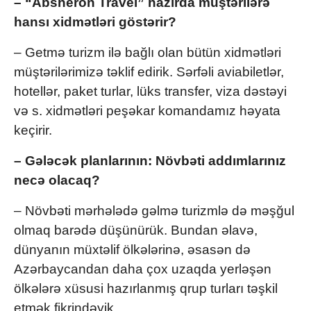
– “Absheron Travel” hazırda müştərilərə
hansı xidmətləri göstərir?
– Getmə turizm ilə bağlı olan bütün xidmətləri
müştərilərimizə təklif edirik. Sərfəli aviabiletlər,
hotellər, paket turlar, lüks transfer, viza dəstəyi
və s. xidmətləri peşəkar komandamız həyata
keçirir.
– Gələcək planlarının: Növbəti addımlarınız
necə olacaq?
– Növbəti mərhələdə gəlmə turizmlə də məşğul
olmaq barədə düşünürük. Bundan əlavə,
dünyanın müxtəlif ölkələrinə, əsasən də
Azərbaycandan daha çox uzaqda yerləşən
ölkələrə xüsusi hazırlanmış qrup turları təşkil
etmək fikrindəyik.