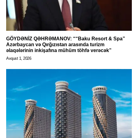
GÖYDƏNİZ QƏHRƏMANOV: ““Baku Resort & Spa”
Azərbaycan və Qırğızıstan arasında turizm
əlaqələrinin inkişafına mühüm töhfə verəcək”
Avqust 1, 2026