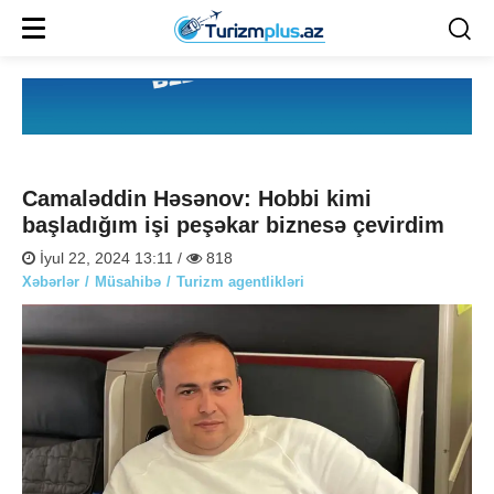
Camaləddin Həsənov: Hobbi kimi
başladığım işi peşəkar biznesə çevirdim
İyul 22, 2024 13:11 /
818
Xəbərlər
Müsahibə
Turizm agentlikləri