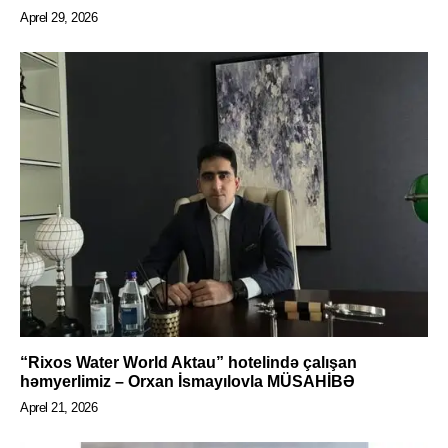
Aprel 29, 2026
“Rixos Water World Aktau” hotelində çalışan
həmyerlimiz – Orxan İsmayılovla MÜSAHİBƏ
Aprel 21, 2026