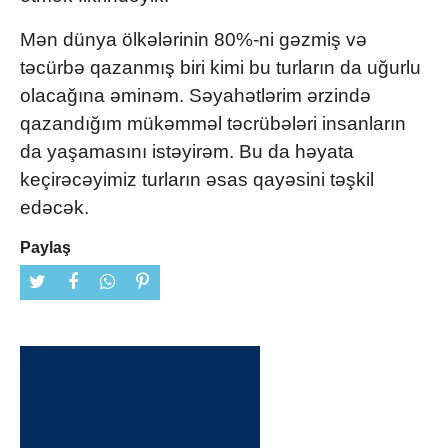
Mən dünya ölkələrinin 80%-ni gəzmiş və
təcürbə qazanmış biri kimi bu turların da uğurlu
olacağına əminəm. Səyahətlərim ərzində
qazandığım mükəmməl təcrübələri insanların
da yaşamasını istəyirəm. Bu da həyata
keçirəcəyimiz turların əsas qayəsini təşkil
edəcək.
Paylaş