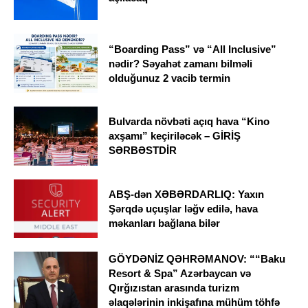
“Boarding Pass” və “All Inclusive”
nədir? Səyahət zamanı bilməli
olduğunuz 2 vacib termin
Bulvarda növbəti açıq hava “Kino
axşamı” keçiriləcək – GİRİŞ
SƏRBƏSTDİR
ABŞ-dən XƏBƏRDARLIQ: Yaxın
Şərqdə uçuşlar ləğv edilə, hava
məkanları bağlana bilər
GÖYDƏNİZ QƏHRƏMANOV: ““Baku
Resort & Spa” Azərbaycan və
Qırğızıstan arasında turizm
əlaqələrinin inkişafına mühüm töhfə