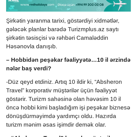
Şirkətin yaranma tarixi, göstərdiyi xidmətlər,
gələcək planlar barədə Turizmplus.az saytı
şirkətin təsisçisi və rəhbəri Camaləddin
Həsənovla danışıb.
– Hobbidən peşəkar fəaliyyətə…10 il ərzində
nələr baş verdi?
-Düz qeyd etdiniz. Artıq 10 ildir ki, “Absheron
Travel” korporativ müştərilər üçün fəaliyyət
göstərir. Turizm sahəsinə olan həvəsim 10 il
öncə hobbi kimi başladığım işi peşəkar biznesə
dönüşdürməyimdə yardımçı oldu. Hazırda
turizm mənim əsas işimdir demək olar.