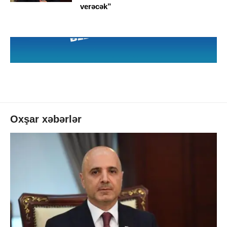
verəcək”
Oxşar xəbərlər