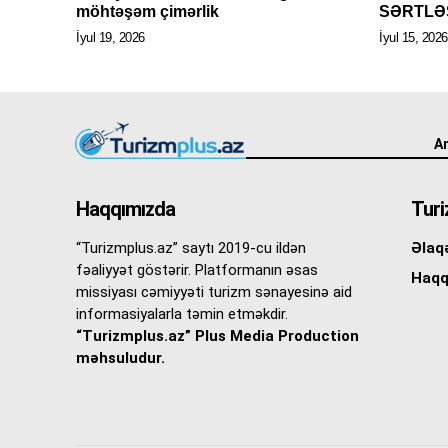
möhtəşəm çimərlik
SƏRTLƏŞ
İyul 19, 2026
İyul 15, 2026
An
Haqqımızda
Turi
“Turizmplus.az” saytı 2019-cu ildən
Əlaq
fəaliyyət göstərir. Platformanın əsas
Haqq
missiyası cəmiyyəti turizm sənayesinə aid
informasiyalarla təmin etməkdir.
“Turizmplus.az” Plus Media Production
məhsuludur.