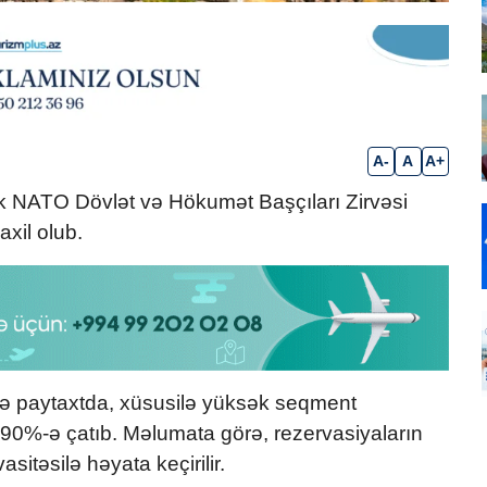
A-
A
A+
ək
NATO Dövlət və Hökumət Başçıları Zirvəsi
axil olub.
ndə paytaxtda, xüsusilə yüksək seqment
q 90%-ə çatıb. Məlumata görə, rezervasiyaların
asitəsilə həyata keçirilir.