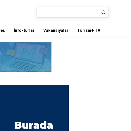
nes
İnfo-turlar
Vakansiyalar
Turizm+ TV