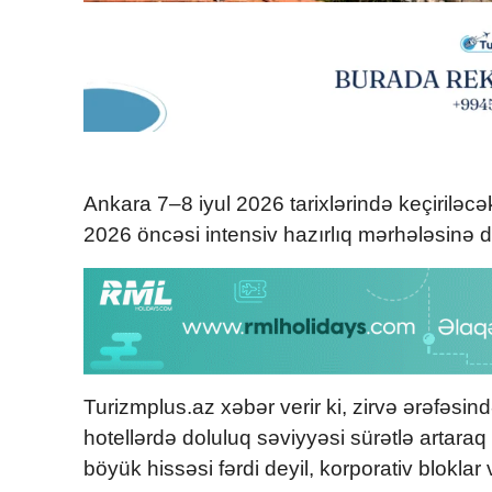
Ankara
7–8 iyul 2026 tarixlərində keçiriləc
2026
öncəsi intensiv hazırlıq mərhələsinə d
Turizmplus.az xəbər verir ki, zirvə ərəfəsi
hotellərdə doluluq səviyyəsi sürətlə artara
böyük hissəsi fərdi deyil, korporativ bloklar v