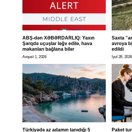
ABŞ-dən XƏBƏRDARLIQ: Yaxın
Saxta “an
Şərqdə uçuşlar ləğv edilə, hava
avroya bi
məkanları bağlana bilər
edildi
Avqust 1, 2026
İyul 28, 2026
Türkiyədə az adamın tanıdığı 5
Paket tur