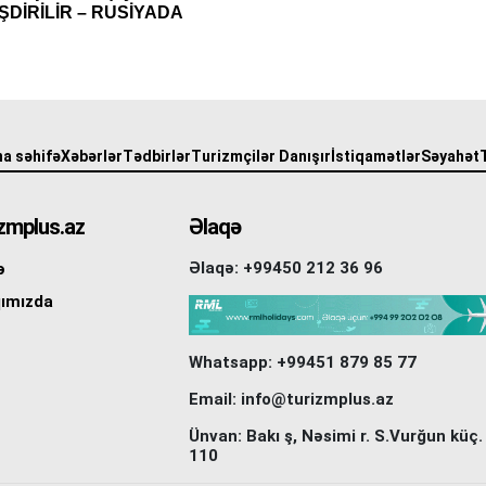
DİRİLİR – RUSİYADA
a səhifə
Xəbərlər
Tədbirlər
Turizmçilər Danışır
İstiqamətlər
Səyahət
zmplus.az
Əlaqə
Əlaqə: +99450 212 36 96
ə
ımızda
Whatsapp: +99451 879 85 77
Email: info@turizmplus.az
Ünvan: Bakı ş, Nəsimi r. S.Vurğun küç.
110