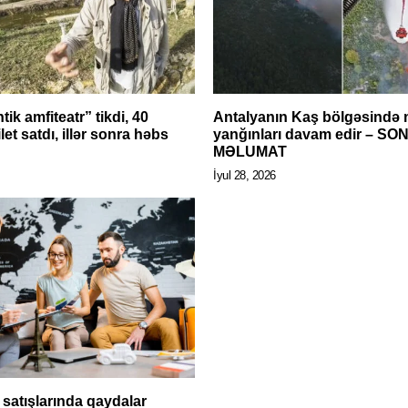
tik amfiteatr” tikdi, 40
Antalyanın Kaş bölgəsində
let satdı, illər sonra həbs
yanğınları davam edir – SO
MƏLUMAT
İyul 28, 2026
 satışlarında qaydalar