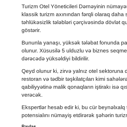
Turizm Otel Yöneticileri Dərnəyinin nümay
klassik turizm axınından fərqli olaraq daha s
təhlükəsizlik tələbləri çərçivəsində dövlət qu
göstərir.
Bununla yanaşı, yüksək tələbat fonunda pay
olunur. Xüsusilə 5 ulduzlu və biznes seqment
dərəcədə yüksəldiyi bildirilir.
Qeyd olunur ki, zirvə yalnız otel sektoruna 
restoran və tədbir təşkilatçıları kimi sahə
qabiliyyətinə malik qonaqların iştirakı isə 
verəcək.
Ekspertlər hesab edir ki, bu cür beynəlxalq 
potensialını nümayiş etdirərək şəhərin turi
Paylaş