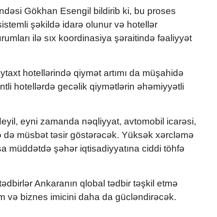
əndəsi
Gökhan Esengil
bildirib ki, bu proses
istemli şəkildə idarə olunur və hotellər
rumları ilə sıx koordinasiya şəraitində fəaliyyət
taxt hotellərində qiymət artımı da müşahidə
li hotellərdə gecəlik qiymətlərin əhəmiyyətli
deyil, eyni zamanda nəqliyyat, avtomobil icarəsi,
lərə də müsbət təsir göstərəcək. Yüksək xərcləmə
qısa müddətdə şəhər iqtisadiyyatına ciddi töhfə
tədbirlər Ankaranın qlobal tədbir təşkil etmə
zm və biznes imicini daha da gücləndirəcək.