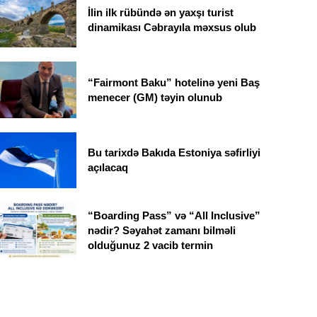
İlin ilk rübündə ən yaxşı turist
dinamikası Cəbrayıla məxsus olub
“Fairmont Baku” hotelinə yeni Baş
menecer (GM) təyin olunub
Bu tarixdə Bakıda Estoniya səfirliyi
açılacaq
“Boarding Pass” və “All Inclusive”
nədir? Səyahət zamanı bilməli
olduğunuz 2 vacib termin