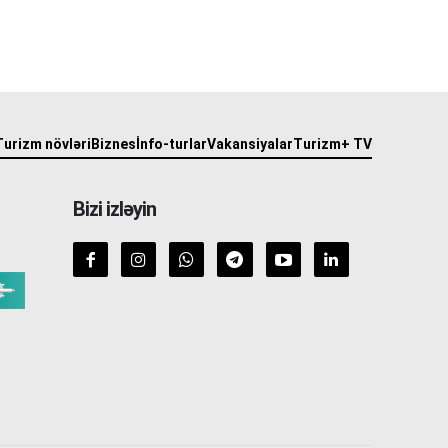
Turizm növləri
Biznes
İnfo-turlar
Vakansiyalar
Turizm+ TV
Bizi izləyin