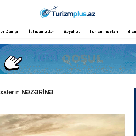
ər Danışır
İstiqamətlər
Səyahət
Turizm növləri
Biz
şəxslərin NƏZƏRİNƏ