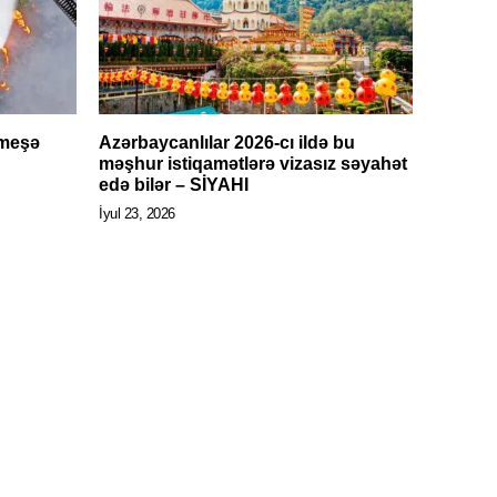
 meşə
Azərbaycanlılar 2026-cı ildə bu
N
məşhur istiqamətlərə vizasız səyahət
edə bilər – SİYAHI
İyul 23, 2026