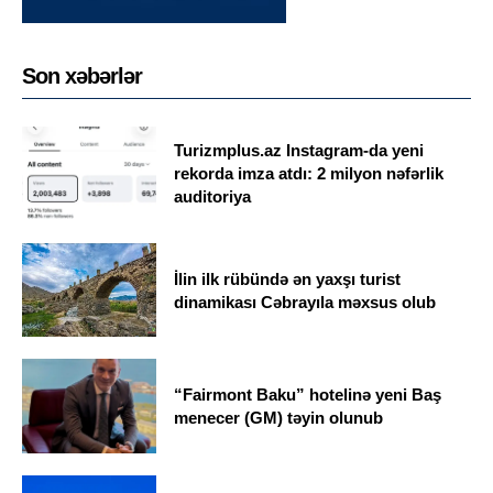
Son xəbərlər
Turizmplus.az Instagram-da yeni
rekorda imza atdı: 2 milyon nəfərlik
auditoriya
İlin ilk rübündə ən yaxşı turist
dinamikası Cəbrayıla məxsus olub
“Fairmont Baku” hotelinə yeni Baş
menecer (GM) təyin olunub