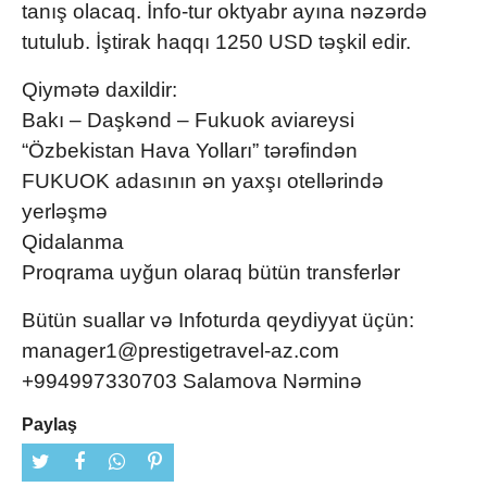
tanış olacaq. İnfo-tur oktyabr ayına nəzərdə
tutulub. İştirak haqqı 1250 USD təşkil edir.
Qiymətə daxildir:
Bakı – Daşkənd – Fukuok aviareysi
“Özbekistan Hava Yolları” tərəfindən
FUKUOK adasının ən yaxşı otellərində
yerləşmə
Qidalanma
Proqrama uyğun olaraq bütün transferlər
Bütün suallar və Infoturda qeydiyyat üçün:
manager1@prestigetravel-az.com
+994997330703 Salamova Nərminə
Paylaş