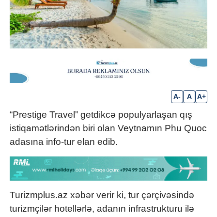
A-
A
A+
“Prestige Travel” getdikcə populyarlaşan qış
istiqamətlərindən biri olan Veytnamın Phu Quoc
adasına info-tur elan edib.
Turizmplus.az xəbər verir ki, tur çərçivəsində
turizmçilər hotellərlə, adanın infrastrukturu ilə