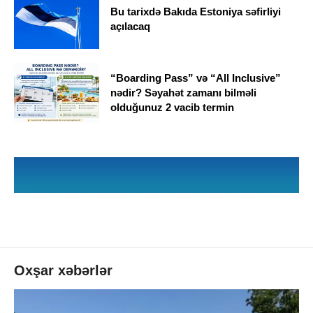
Bu tarixdə Bakıda Estoniya səfirliyi
açılacaq
“Boarding Pass” və “All Inclusive”
nədir? Səyahət zamanı bilməli
olduğunuz 2 vacib termin
Oxşar xəbərlər