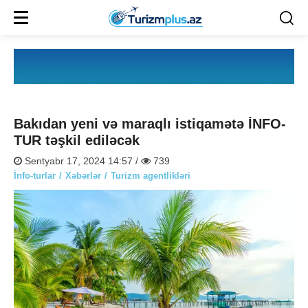
Bakıdan yeni və maraqlı istiqamətə İNFO-
TUR təşkil ediləcək
Sentyabr 17, 2024 14:57 /
739
İnfo-turlar
Xəbərlər
Turizm agentlikləri