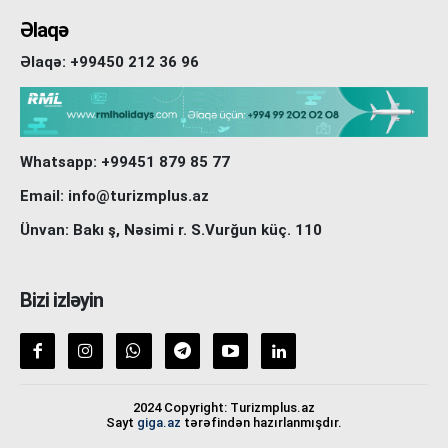
Əlaqə
Əlaqə: +99450 212 36 96
Whatsapp: +99451 879 85 77
Email: info@turizmplus.az
Ünvan: Bakı ş, Nəsimi r. S.Vurğun küç. 110
Bizi izləyin
2024 Copyright: Turizmplus.az
Sayt
giga.az
tərəfindən hazırlanmışdır.