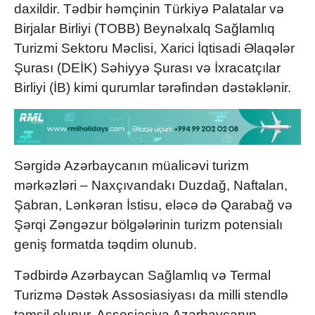
daxildir. Tədbir həmçinin Türkiyə Palatalar və
Birjalar Birliyi (TOBB) Beynəlxalq Sağlamlıq
Turizmi Sektoru Məclisi, Xarici İqtisadi Əlaqələr
Şurası (DEİK) Səhiyyə Şurası və İxracatçılar
Birliyi (İB) kimi qurumlar tərəfindən dəstəklənir.
Sərgidə Azərbaycanın müalicəvi turizm
mərkəzləri – Naxçıvandakı Duzdağ, Naftalan,
Şabran, Lənkəran İstisu, eləcə də Qarabağ və
Şərqi Zəngəzur bölgələrinin turizm potensialı
geniş formatda təqdim olunub.
Tədbirdə Azərbaycan Sağlamlıq və Termal
Turizmə Dəstək Assosiasiyası da milli stendlə
təmsil olunur. Assosiasiya Azərbaycanın