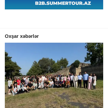
Oxşar xəbərlər