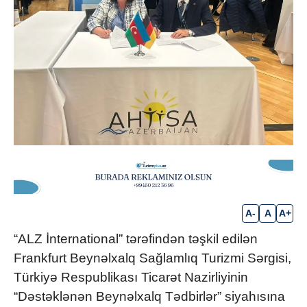
A-
A
A+
“ALZ İnternational” tərəfindən təşkil edilən
Frankfurt Beynəlxalq Sağlamlıq Turizmi Sərgisi,
Türkiyə Respublikası Ticarət Nazirliyinin
“Dəstəklənən Beynəlxalq Tədbirlər” siyahısına