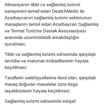
Almaniyanın tibbi və sağlamlıq turizmi
sənayesini təmsil edən DeatchMedic ilə
Azərbaycanın sağlamlıq turizmi sektorunun
maraqlarını təmsil edən Azərbaycan Sağlamlıq
və Termal Turizmə Dəstək Assosiasiyası
arasında uzunmüddətli əməkdaşlığın
qurulması;
Tibbi və sağlamlıq turizmi sahəsində qarşılıqlı
təcrübə və məlumat mübadiləsinin həyata
keçirilməsi;
Tərəflərin səlahiyyətlərinə daxil olan, qarşılıqlı
maraq doğuran məsələlər üzrə birgə
təşəbbüslərin həyata keçirilməsi;
Sağlamlıq turizmi sahəsində inkişaf