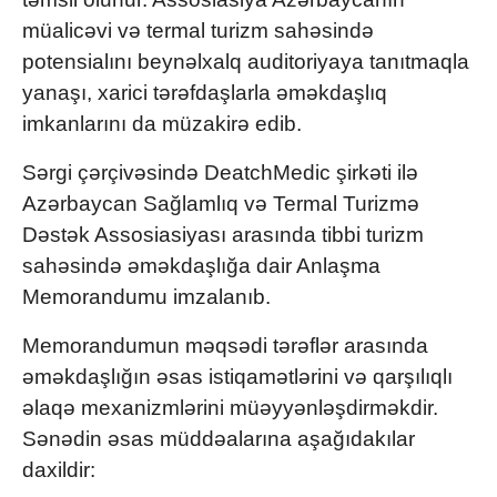
müalicəvi və termal turizm sahəsində
potensialını beynəlxalq auditoriyaya tanıtmaqla
yanaşı, xarici tərəfdaşlarla əməkdaşlıq
imkanlarını da müzakirə edib.
Sərgi çərçivəsində DeatchMedic şirkəti ilə
Azərbaycan Sağlamlıq və Termal Turizmə
Dəstək Assosiasiyası arasında tibbi turizm
sahəsində əməkdaşlığa dair Anlaşma
Memorandumu imzalanıb.
Memorandumun məqsədi tərəflər arasında
əməkdaşlığın əsas istiqamətlərini və qarşılıqlı
əlaqə mexanizmlərini müəyyənləşdirməkdir.
Sənədin əsas müddəalarına aşağıdakılar
daxildir: