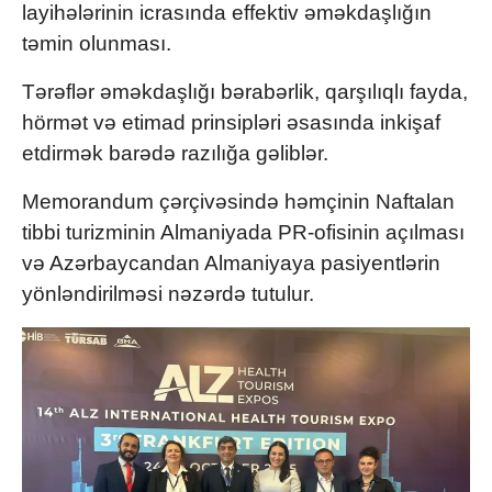
layihələrinin icrasında effektiv əməkdaşlığın
təmin olunması.
Tərəflər əməkdaşlığı bərabərlik, qarşılıqlı fayda,
hörmət və etimad prinsipləri əsasında inkişaf
etdirmək barədə razılığa gəliblər.
Memorandum çərçivəsində həmçinin Naftalan
tibbi turizminin Almaniyada PR-ofisinin açılması
və Azərbaycandan Almaniyaya pasiyentlərin
yönləndirilməsi nəzərdə tutulur.