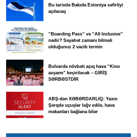
Bu tarixdə Bakıda Estoniya səfirliyi
açılacaq
“Boarding Pass” və “All Inclusive”
nədir? Səyahət zamanı bilməli
olduğunuz 2 vacib termin
Bulvarda növbəti açıq hava “Kino
axşamı” keçiriləcək – GİRİŞ
SƏRBƏSTDİR
ABŞ-dən XƏBƏRDARLIQ: Yaxın
Şərqdə uçuşlar ləğv edilə, hava
məkanları bağlana bilər