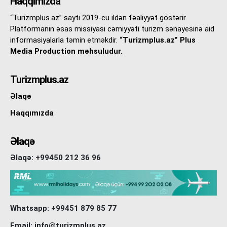
Haqqımızda
“Turizmplus.az” saytı 2019-cu ildən fəaliyyət göstərir.
Platformanın əsas missiyası cəmiyyəti turizm sənayesinə aid
informasiyalarla təmin etməkdir.
“Turizmplus.az” Plus
Media Production məhsuludur.
Turizmplus.az
Əlaqə
Haqqımızda
Əlaqə
Əlaqə: +99450 212 36 96
Whatsapp: +99451 879 85 77
Email: info@turizmplus.az