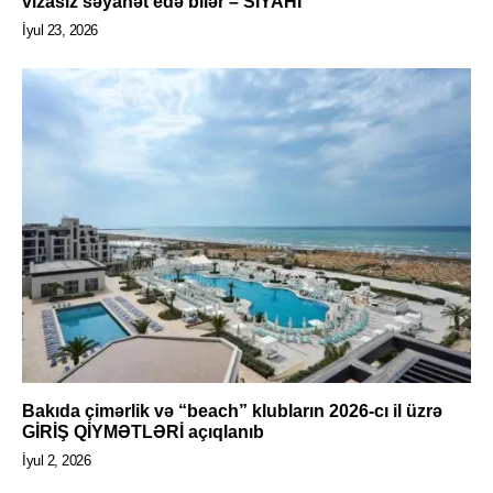
vizasız səyahət edə bilər – SİYAHI
İyul 23, 2026
Bakıda çimərlik və “beach” klubların 2026-cı il üzrə
GİRİŞ QİYMƏTLƏRİ açıqlanıb
İyul 2, 2026