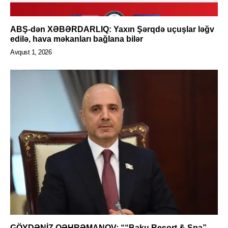
ABŞ-dən XƏBƏRDARLIQ: Yaxın Şərqdə uçuşlar ləğv
edilə, hava məkanları bağlana bilər
Avqust 1, 2026
GÖYDƏNİZ QƏHRƏMANOV: ““Baku Resort & Spa”