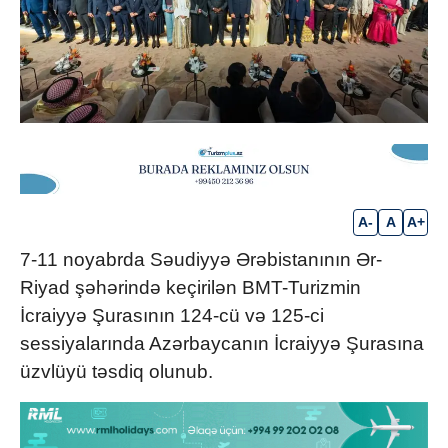
A-
A
A+
7-11 noyabrda Səudiyyə Ərəbistanının Ər-
Riyad şəhərində keçirilən BMT-Turizmin
İcraiyyə Şurasının 124-cü və 125-ci
sessiyalarında Azərbaycanın İcraiyyə Şurasına
üzvlüyü təsdiq olunub.