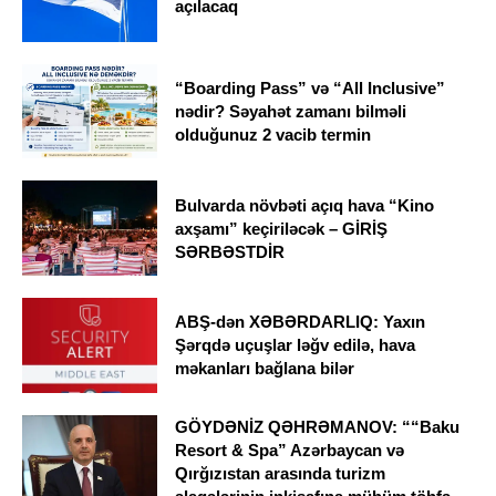
açılacaq
“Boarding Pass” və “All Inclusive”
nədir? Səyahət zamanı bilməli
olduğunuz 2 vacib termin
Bulvarda növbəti açıq hava “Kino
axşamı” keçiriləcək – GİRİŞ
SƏRBƏSTDİR
ABŞ-dən XƏBƏRDARLIQ: Yaxın
Şərqdə uçuşlar ləğv edilə, hava
məkanları bağlana bilər
GÖYDƏNİZ QƏHRƏMANOV: ““Baku
Resort & Spa” Azərbaycan və
Qırğızıstan arasında turizm