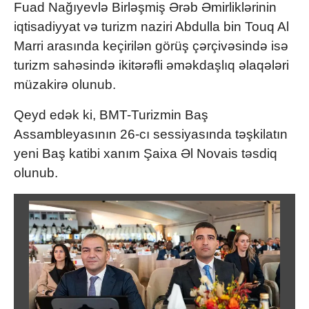
Fuad Nağıyevlə Birləşmiş Ərəb Əmirliklərinin
iqtisadiyyat və turizm naziri Abdulla bin Touq Al
Marri arasında keçirilən görüş çərçivəsində isə
turizm sahəsində ikitərəfli əməkdaşlıq əlaqələri
müzakirə olunub.
Qeyd edək ki, BMT-Turizmin Baş
Assambleyasının 26-cı sessiyasında təşkilatın
yeni Baş katibi xanım Şaixa Əl Novais təsdiq
olunub.