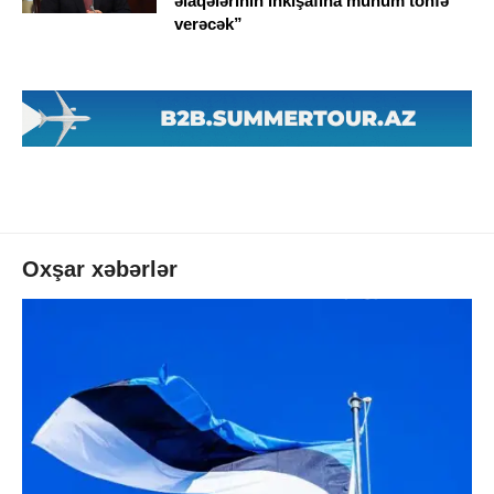
əlaqələrinin inkişafına mühüm töhfə
verəcək”
Oxşar xəbərlər