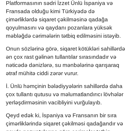
Platformasının sədri İzzet Ünlü İspaniya və
Fransada olduğu kimi Türkiyədə də
çimərliklərdə siqaret çəkilməsinə qadağa
qoyulmasını və qaydanı pozanlara yüksək
məbləğdə cərimələrin tətbiq edilməsini istəyib.
Onun sözlərinə görə, siqaret kötükləri sahillərdə
ən çox rast gəlinən tullantılar sırasındadır və
nəticədə dənizlərə, su mənbələrinə qarışaraq
ətraf mühitə ciddi zərər vurur.
İ. Ünlü həmçinin bələdiyyələrin sahillərdə daha
çox tullantı qutusu və məlumatlandırıcı lövhələr
yerləşdirməsinin vacibliyini vurğulayıb.
Qeyd edək ki, İspaniya və Fransanın bir sıra
çimərliklərində siqaret çəkilməsi qadağandır və