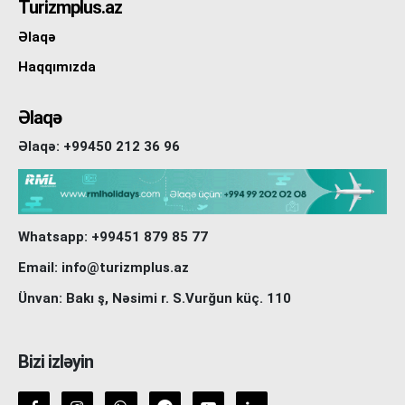
Turizmplus.az
Əlaqə
Haqqımızda
Əlaqə
Əlaqə: +99450 212 36 96
Whatsapp: +99451 879 85 77
Email: info@turizmplus.az
Ünvan: Bakı ş, Nəsimi r. S.Vurğun küç. 110
Bizi izləyin