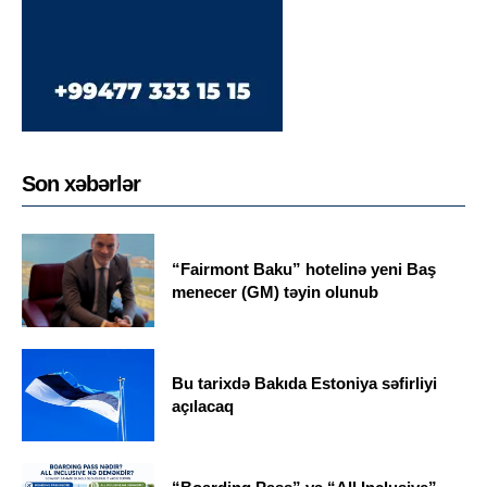
Son xəbərlər
“Fairmont Baku” hotelinə yeni Baş
menecer (GM) təyin olunub
Bu tarixdə Bakıda Estoniya səfirliyi
açılacaq