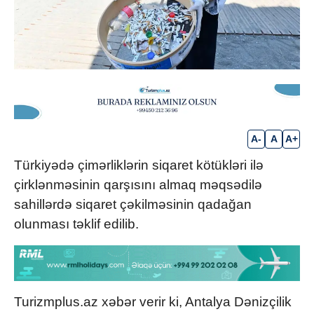
A-
A
A+
Türkiyədə çimərliklərin siqaret kötükləri ilə
çirklənməsinin qarşısını almaq məqsədilə
sahillərdə siqaret çəkilməsinin qadağan
olunması təklif edilib.
Turizmplus.az xəbər verir ki, Antalya Dənizçilik