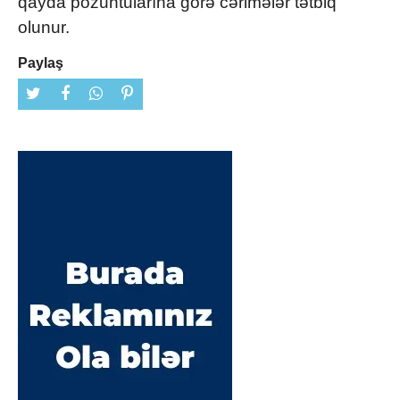
qayda pozuntularına görə cərimələr tətbiq
olunur.
Paylaş