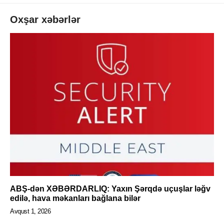
Oxşar xəbərlər
ABŞ-dən XƏBƏRDARLIQ: Yaxın Şərqdə uçuşlar ləğv
edilə, hava məkanları bağlana bilər
Avqust 1, 2026