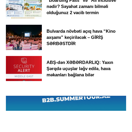
“Boarding Pass” və “All Inclusive”
nədir? Səyahət zamanı bilməli
olduğunuz 2 vacib termin
Bulvarda növbəti açıq hava “Kino
axşamı” keçiriləcək – GİRİŞ
SƏRBƏSTDİR
ABŞ-dən XƏBƏRDARLIQ: Yaxın
Şərqdə uçuşlar ləğv edilə, hava
məkanları bağlana bilər