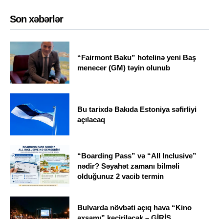
Son xəbərlər
“Fairmont Baku” hotelinə yeni Baş
menecer (GM) təyin olunub
Bu tarixdə Bakıda Estoniya səfirliyi
açılacaq
“Boarding Pass” və “All Inclusive”
nədir? Səyahət zamanı bilməli
olduğunuz 2 vacib termin
Bulvarda növbəti açıq hava “Kino
axşamı” keçiriləcək – GİRİŞ