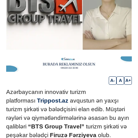
A-
A
A+
Azərbaycanın innovativ turizm
platforması
Trippost.az
avqustun ən yaxşı
turizm şirkəti və bələdçisini elan edib. Müştəri
rəyləri və qiymətləndirmələrinə əsasən bu ayın
qalibləri
“BTS Group Travel”
turizm şirkəti və
peşəkar bələdçi
Firuzə Fərziyeva
olub.