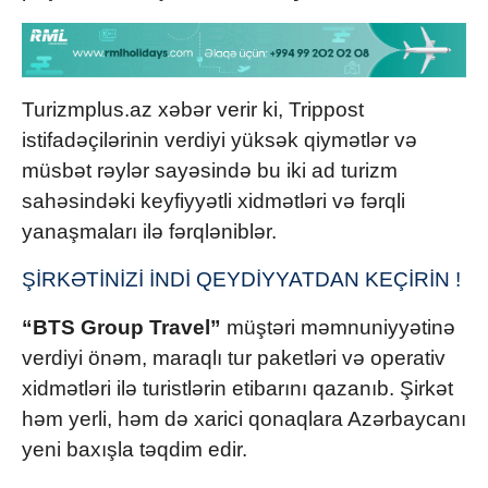
Turizmplus.az xəbər verir ki, Trippost
istifadəçilərinin verdiyi yüksək qiymətlər və
müsbət rəylər sayəsində bu iki ad turizm
sahəsindəki keyfiyyətli xidmətləri və fərqli
yanaşmaları ilə fərqləniblər.
ŞİRKƏTİNİZİ İNDİ QEYDİYYATDAN KEÇİRİN !
“BTS Group Travel”
müştəri məmnuniyyətinə
verdiyi önəm, maraqlı tur paketləri və operativ
xidmətləri ilə turistlərin etibarını qazanıb. Şirkət
həm yerli, həm də xarici qonaqlara Azərbaycanı
yeni baxışla təqdim edir.