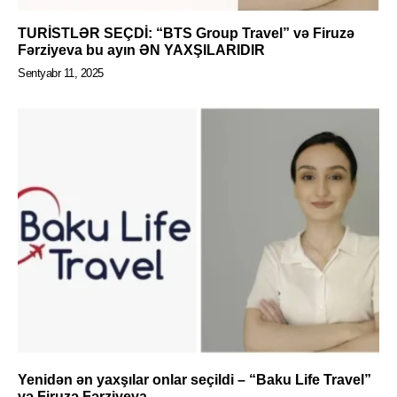
TURİSTLƏR SEÇDİ: “BTS Group Travel” və Firuzə
Fərziyeva bu ayın ƏN YAXŞILARIDIR
Sentyabr 11, 2025
Yenidən ən yaxşılar onlar seçildi – “Baku Life Travel”
və Firuzə Fərziyeva