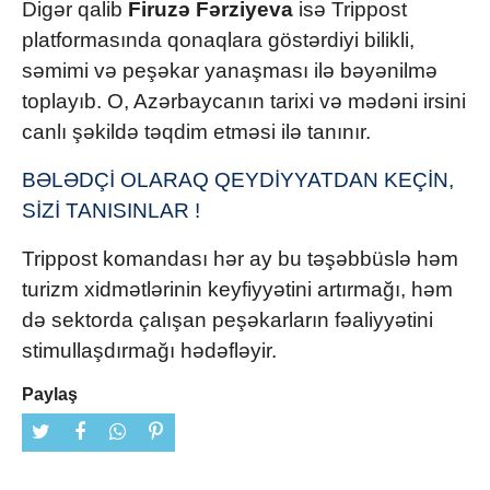
Digər qalib
Firuzə Fərziyeva
isə Trippost
platformasında qonaqlara göstərdiyi bilikli,
səmimi və peşəkar yanaşması ilə bəyənilmə
toplayıb. O, Azərbaycanın tarixi və mədəni irsini
canlı şəkildə təqdim etməsi ilə tanınır.
BƏLƏDÇİ OLARAQ QEYDİYYATDAN KEÇİN,
SİZİ TANISINLAR !
Trippost komandası hər ay bu təşəbbüslə həm
turizm xidmətlərinin keyfiyyətini artırmağı, həm
də sektorda çalışan peşəkarların fəaliyyətini
stimullaşdırmağı hədəfləyir.
Paylaş