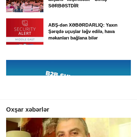
SƏRBƏSTDİR
ABŞ-dən XƏBƏRDARLIQ: Yaxın
Şərqdə uçuşlar ləğv edilə, hava
məkanları bağlana bilər
Oxşar xəbərlər