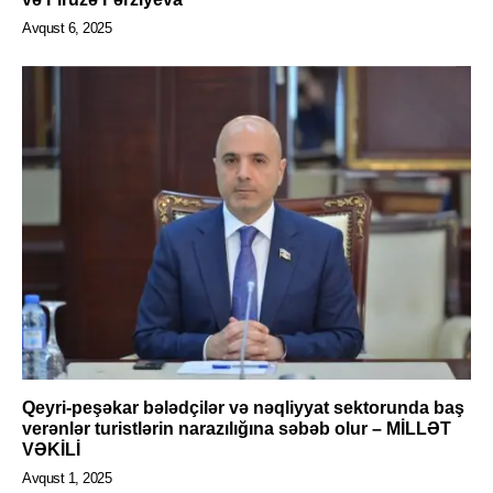
Avqust 6, 2025
Qeyri-peşəkar bələdçilər və nəqliyyat sektorunda baş
verənlər turistlərin narazılığına səbəb olur – MİLLƏT
VƏKİLİ
Avqust 1, 2025