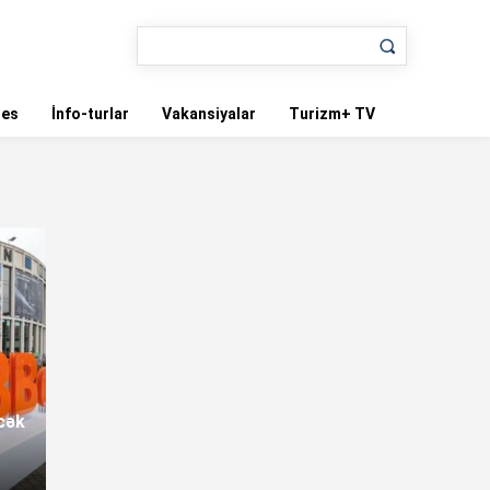
nes
İnfo-turlar
Vakansiyalar
Turizm+ TV
cək