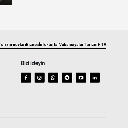
Turizm növləri
Biznes
İnfo-turlar
Vakansiyalar
Turizm+ TV
Bizi izləyin