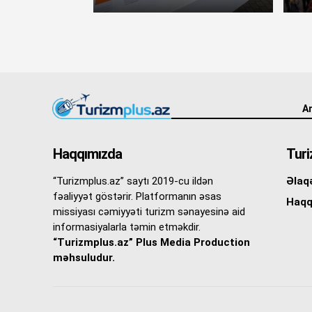
An
Haqqımızda
Turi
“Turizmplus.az” saytı 2019-cu ildən
Əlaq
fəaliyyət göstərir. Platformanın əsas
Haqq
missiyası cəmiyyəti turizm sənayesinə aid
informasiyalarla təmin etməkdir.
“Turizmplus.az” Plus Media Production
məhsuludur.