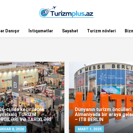
ər Danışır
İstiqamətlər
Səyahət
Turizm növləri
Biz
6-cı ildə keçiriləcək
Dünyanın turizm öncülləri
ynəlxalq TURİZM
Almaniyada bir araya gələ
RGİLƏRİ VƏ TARİXLƏRİ
– ITB BERLIN
ANVAR 8, 2026
MART 1, 2025