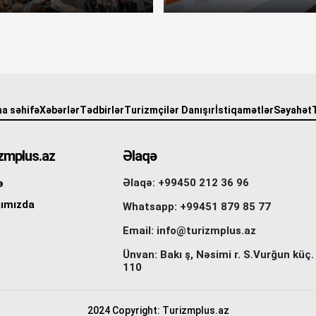
a səhifə
Xəbərlər
Tədbirlər
Turizmçilər Danışır
İstiqamətlər
Səyahət
zmplus.az
Əlaqə
Əlaqə: +99450 212 36 96
ə
ımızda
Whatsapp: +99451 879 85 77
Email: info@turizmplus.az
Ünvan: Bakı ş, Nəsimi r. S.Vurğun küç.
110
2024 Copyright: Turizmplus.az