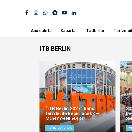
Ana səhifə
Xəbərlər
Tədbirlər
Turizmçil
ITB BERLIN
“ITB Berlin 2027” hansı
202
tarixlərdə keçiriləcək? –
be
MÜƏYYƏNLƏŞDİ
SƏ
İYUN 22, 2026
Y