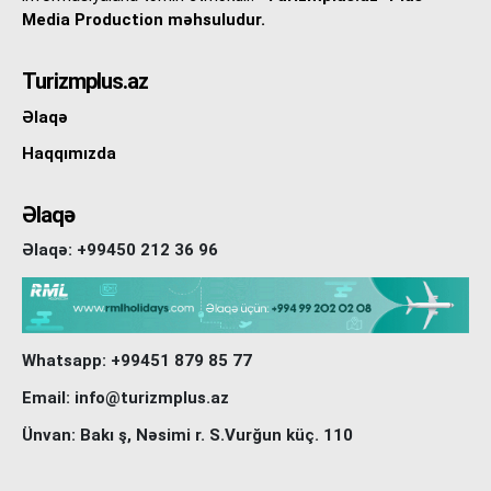
Media Production məhsuludur.
Turizmplus.az
Əlaqə
Haqqımızda
Əlaqə
Əlaqə: +99450 212 36 96
Whatsapp: +99451 879 85 77
Email: info@turizmplus.az
Ünvan: Bakı ş, Nəsimi r. S.Vurğun küç. 110