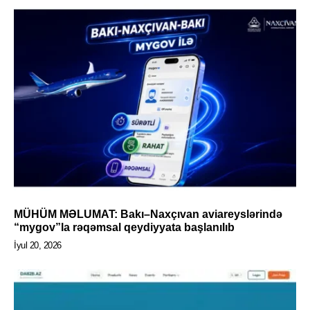
MÜHÜM MƏLUMAT: Bakı–Naxçıvan aviareyslərində
“mygov”la rəqəmsal qeydiyyata başlanılıb
İyul 20, 2026