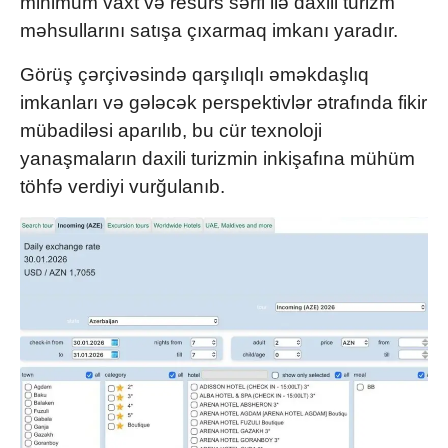
minimum vaxt və resurs sərfi ilə daxili turizm
məhsullarını satışa çıxarmaq imkanı yaradır.
Görüş çərçivəsində qarşılıqlı əməkdaşlıq
imkanları və gələcək perspektivlər ətrafında fikir
mübadiləsi aparılıb, bu cür texnoloji
yanaşmaların daxili turizmin inkişafına mühüm
töhfə verdiyi vurğulanıb.