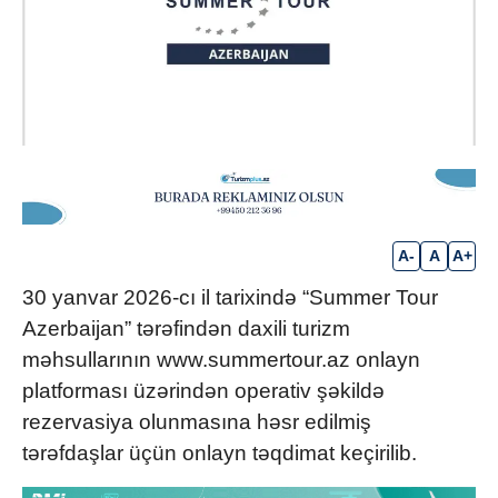
A-
A
A+
30 yanvar 2026-cı il tarixində “Summer Tour
Azerbaijan” tərəfindən daxili turizm
məhsullarının www.summertour.az onlayn
platforması üzərindən operativ şəkildə
rezervasiya olunmasına həsr edilmiş
tərəfdaşlar üçün onlayn təqdimat keçirilib.