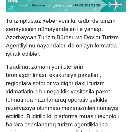
Turizmplus.az xəbər verir ki, tədbirdə turizm
sənayesinin nümayəndələri ilə yanaşı,
Azərbaycan Turizm Bürosu və Dövlət Turizm
Agentliyi nümayəndələri də onlayn formatda
iştirak ediblər.
Təqdimat zamanı yerli otellərin
bronlaşdırılması, ekskursiya paketləri,
regionlara səfərlər və digər daxili turizm
xidmətlərinin bir neçə klik vasitəsilə paket
formatında hazırlanaraq operativ şəkildə
rezervasiya olunması mexanizmləri nümayiş
etdirilib. Bildirilib ki, platforma müasir texnoloji
həllərə əsaslanaraq turizm agentliklərinə