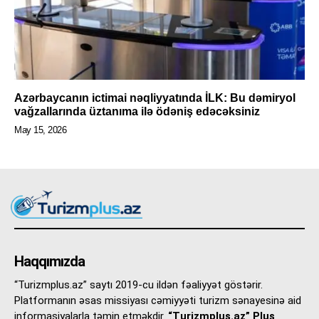
Azərbaycanın ictimai nəqliyyatında İLK: Bu dəmiryol
vağzallarında üztanıma ilə ödəniş edəcəksiniz
May 15, 2026
Haqqımızda
“Turizmplus.az” saytı 2019-cu ildən fəaliyyət göstərir.
Platformanın əsas missiyası cəmiyyəti turizm sənayesinə aid
informasiyalarla təmin etməkdir.
“Turizmplus.az” Plus