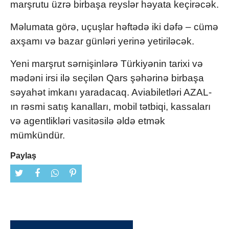
marşrutu üzrə birbaşa reyslər həyata keçirəcək.
Məlumata görə, uçuşlar həftədə iki dəfə – cümə
axşamı və bazar günləri yerinə yetiriləcək.
Yeni marşrut sərnişinlərə Türkiyənin tarixi və
mədəni irsi ilə seçilən Qars şəhərinə birbaşa
səyahət imkanı yaradacaq. Aviabiletləri AZAL-
ın rəsmi satış kanalları, mobil tətbiqi, kassaları
və agentlikləri vasitəsilə əldə etmək
mümkündür.
Paylaş