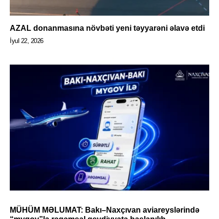
AZAL donanmasına növbəti yeni təyyarəni əlavə etdi
İyul 22, 2026
MÜHÜM MƏLUMAT: Bakı–Naxçıvan aviareyslərində