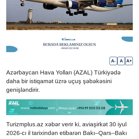
A-
A
A+
Azərbaycan Hava Yolları (AZAL) Türkiyədə
daha bir istiqamət üzrə uçuş şəbəkəsini
genişləndirir.
Turizmplus.az xəbər verir ki, aviaşirkət 30 iyul
2026-cı il tarixindən etibarən Bakı–Qars–Bakı