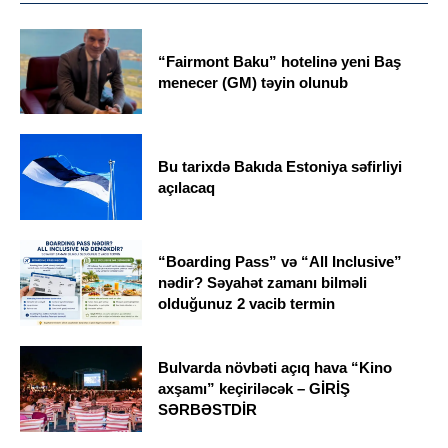
“Fairmont Baku” hotelinə yeni Baş
menecer (GM) təyin olunub
Bu tarixdə Bakıda Estoniya səfirliyi
açılacaq
“Boarding Pass” və “All Inclusive”
nədir? Səyahət zamanı bilməli
olduğunuz 2 vacib termin
Bulvarda növbəti açıq hava “Kino
axşamı” keçiriləcək – GİRİŞ
SƏRBƏSTDİR