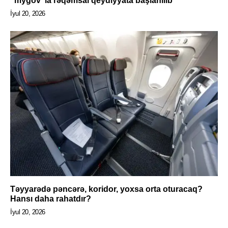
“mygov”la rəqəmsal qeydiyyata başlanılıb
İyul 20, 2026
Təyyarədə pəncərə, koridor, yoxsa orta oturacaq?
Hansı daha rahatdır?
İyul 20, 2026