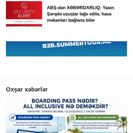
ABŞ-dən XƏBƏRDARLIQ: Yaxın
Şərqdə uçuşlar ləğv edilə, hava
məkanları bağlana bilər
Oxşar xəbərlər