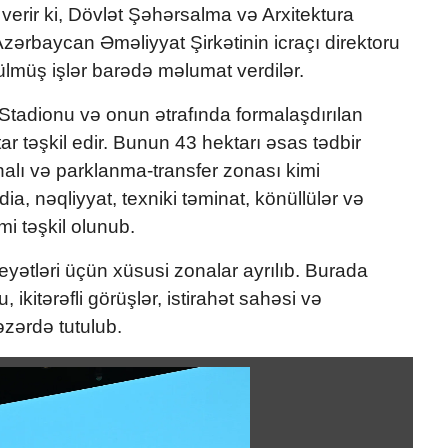
rir ki, Dövlət Şəhərsalma və Arxitektura
ərbaycan Əməliyyat Şirkətinin icraçı direktoru
lmüş işlər barədə məlumat verdilər.
Stadionu və onun ətrafında formalaşdırılan
r təşkil edir. Bunun 43 hektarı əsas tədbir
nalı və parklanma-transfer zonası kimi
dia, nəqliyyat, texniki təminat, könüllülər və
i təşkil olunub.
ətləri üçün xüsusi zonalar ayrılıb. Burada
kitərəfli görüşlər, istirahət sahəsi və
zərdə tutulub.