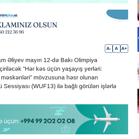
A-
A
A+
am Əliyev mayın 12-də Bakı Olimpiya
riləcək “Hər kəs üçün yaşayış yerləri:
ış məskənləri” mövzusuna həsr olunan
ssiyası (WUF13) ilə bağlı görülən işlərlə