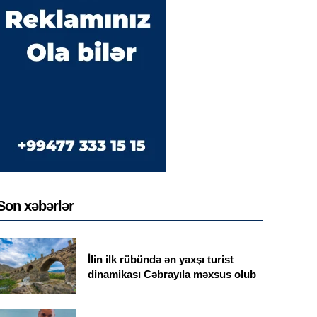
Son xəbərlər
İlin ilk rübündə ən yaxşı turist
dinamikası Cəbrayıla məxsus olub