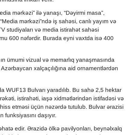
edia mərkəzi” ilə yanaşı, “Dəyirmi masa”,
r. “Media mərkəzi”ndə iş sahəsi, canlı yayım və
V studiyaları və media istirahət sahəsi
u 600 nəfərdir. Burada eyni vaxtda isə 400
nanın ümumi vizual və memarlıq yanaşmasında
 Azərbaycan xalçaçılığına aid ornamentlərdən
nda WUF13 Bulvarı yaradılıb. Bu sahə 2,5 hektar
ərəkəti, istirahəti, iaşə xidmətlərindən istifadəsi və
hiss etməsi üçün nəzərdə tutulub. Bulvar ərazisi
 funksiyasını daşıyır.
hatə edir. Ərazidə ölkə pavilyonları, beynəlxalq