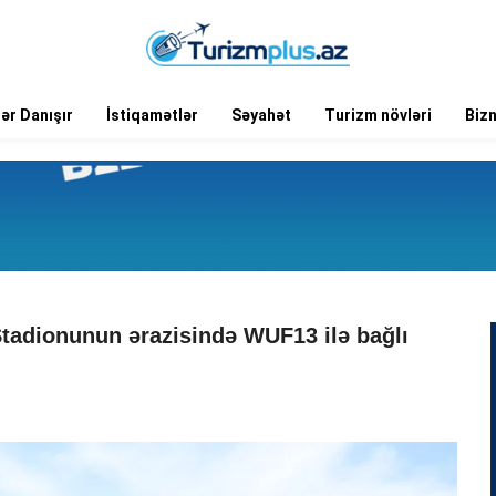
ər Danışır
İstiqamətlər
Səyahət
Turizm növləri
Biz
Stadionunun ərazisində WUF13 ilə bağlı