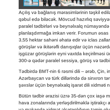
Açılış və bağlanış mərasimlərinin təşkil edil
qəbul edə biləcək. Mövcud hazırlıq səviyyəs
paralel tədbirləri və beynəlxalq nümayəndə 
planlaşdırmağa imkan verir. Forumun əsas m
3,55 hektar sahəni əhatə edir və iclas zallar
görüşlər və ikitərəfli danışıqlar üçün nəzərd
işgüzar görüşlərin eyni vaxtda keçirilməsi
300-ə qədər paralel sessiya, görüş və tədbiri
Tədbirdə BMT-nin 6 rəsmi dili – ərəb, Çin, ingi
Azərbaycan və türk dillərində də sinxron tə
şəxslər üçün beynəlxalq işarət dili xidməti 
Bütün tədbir ərazisi üzrə 35-dən çox iaşə 
hava zonalarında yerləşdirilməklə iştirakçı 
və məkanda xidmət əlçatanlığının təmin ol