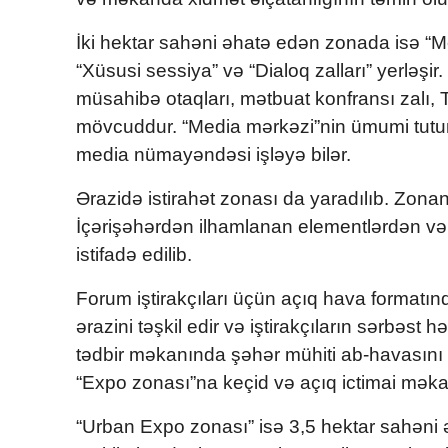
İki hektar sahəni əhatə edən zonada isə “M
“Xüsusi sessiya” və “Dialoq zalları” yerləşi
müsahibə otaqları, mətbuat konfransı zalı, T
mövcuddur. “Media mərkəzi”nin ümumi tutum
media nümayəndəsi işləyə bilər.
Ərazidə istirahət zonası da yaradılıb. Zo
İçərişəhərdən ilhamlanan elementlərdən və
istifadə edilib.
Forum iştirakçıları üçün açıq hava formatı
ərazini təşkil edir və iştirakçıların sərbəst h
tədbir məkanında şəhər mühiti ab-havasını 
“Expo zonası”na keçid və açıq ictimai məkan
“Urban Expo zonası” isə 3,5 hektar sahəni ə