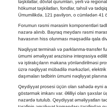
təşkilatlar, dövlət qurumları, yerli və regiona
hökumət təşkilatları, fondlar, təhsil və tədqi
Ümumilikdə, 121 pavilyon, o cümlədən 41 ö
Forumun rəsmi mərasim komponentləri tədb
nəzərə alınıb. Bayraq meydanı rəsmi mərasi
havasının hiss olunması məqsədilə qala divar
Nəqliyyat terminalı və parklanma-transfer f
ümumi əməliyyat ərazisinə inteqrasiya edili
və iştirakçıların məkana yönləndirilməsi pro
üzrə nəqliyyat mübadilə mərkəzləri, elektrik
daşımaları tədbirin ümumi nəqliyyat planına
Qeydiyyat prosesi üçün olan sahədə eyni a
göstərmək imkanı var. Əlilliyi olan şəxslər 
nəzərdə tutulub. Qeydiyyat əməliyyatları tə
tərəfinin əməliyyat komandası tərəfindən qur