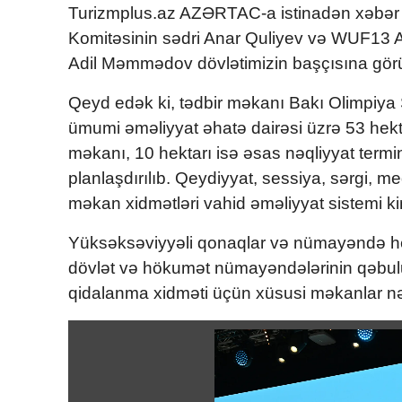
Turizmplus.az AZƏRTAC-a istinadən xəbər ve
Komitəsinin sədri Anar Quliyev və WUF13 Az
Adil Məmmədov dövlətimizin başçısına görü
Qeyd edək ki, tədbir məkanı Bakı Olimpiya 
ümumi əməliyyat əhatə dairəsi üzrə 53 hekta
məkanı, 10 hektarı isə əsas nəqliyyat termi
planlaşdırılıb. Qeydiyyat, sessiya, sərgi, me
məkan xidmətləri vahid əməliyyat sistemi kim
Yüksəksəviyyəli qonaqlar və nümayəndə hey
dövlət və hökumət nümayəndələrinin qəbulu, i
qidalanma xidməti üçün xüsusi məkanlar nə