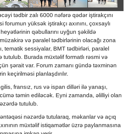
əcəyi tədbir zalı 6000 nəfərə qədər iştirakçını
i forumun yüksək iştirakçı axınını, çoxsaylı
heyətlərinin qəbullarını uyğun şəkildə
üzakirə və paralel tədbirlərinin olacağı zona
ı, tematik sessiyalar, BMT tədbirləri, paralel
ə tutulub. Burada müxtəlif formatlı rəsmi və
 üçün şərait var. Forum zamanı gündə təxminən
n keçirilməsi planlaşdırılır.
lis, fransız, rus və ispan dilləri ilə yanaşı,
rcümə təmin ediləcək. Eyni zamanda, əlilliyi olan
nəzərdə tutulub.
məntəqəsi nəzərdə tutularaq, məkanlar və açıq
axınının müxtəlif istiqamətlər üzrə paylanmasına
unmasına imkan verir.