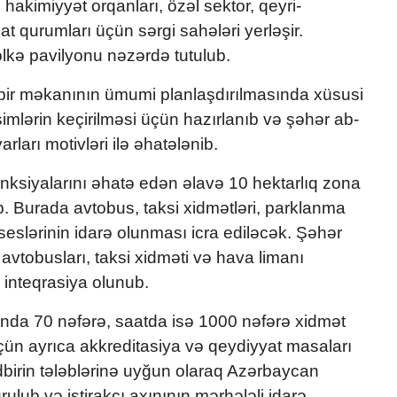
l hakimiyyət orqanları, özəl sektor, qeyri-
qat qurumları üçün sərgi sahələri yerləşir.
lkə pavilyonu nəzərdə tutulub.
ir məkanının ümumi planlaşdırılmasında xüsusi
mlərin keçirilməsi üçün hazırlanıb və şəhər ab-
ları motivləri ilə əhatələnib.
unksiyalarını əhatə edən əlavə 10 hektarlıq zona
b. Burada avtobus, taksi xidmətləri, parklanma
seslərinin idarə olunması icra ediləcək. Şəhər
 avtobusları, taksi xidməti və hava limanı
 inteqrasiya olunub.
nda 70 nəfərə, saatda isə 1000 nəfərə xidmət
üçün ayrıca akkreditasiya və qeydiyyat masaları
dbirin tələblərinə uyğun olaraq Azərbaycan
ulub və iştirakçı axınının mərhələli idarə