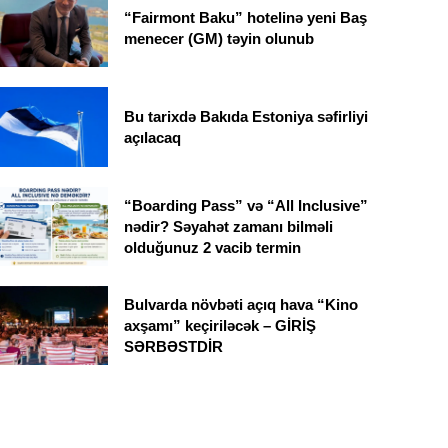
“Fairmont Baku” hotelinə yeni Baş
menecer (GM) təyin olunub
Bu tarixdə Bakıda Estoniya səfirliyi
açılacaq
“Boarding Pass” və “All Inclusive”
nədir? Səyahət zamanı bilməli
olduğunuz 2 vacib termin
Bulvarda növbəti açıq hava “Kino
axşamı” keçiriləcək – GİRİŞ
SƏRBƏSTDİR