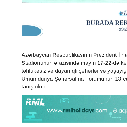
Azərbaycan Respublikasının Prezidenti İlh
Stadionunun ərazisində mayın 17-22-də keçi
təhlükəsiz və dayanıqlı şəhərlər və yaşay
Ümumdünya Şəhərsalma Forumunun 13-cü Se
tanış olub.