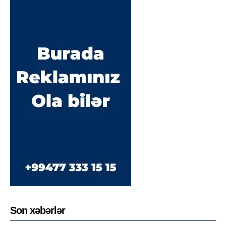
Son xəbərlər