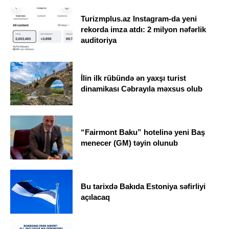
Turizmplus.az Instagram-da yeni
rekorda imza atdı: 2 milyon nəfərlik
auditoriya
İlin ilk rübündə ən yaxşı turist
dinamikası Cəbrayıla məxsus olub
“Fairmont Baku” hotelinə yeni Baş
menecer (GM) təyin olunub
Bu tarixdə Bakıda Estoniya səfirliyi
açılacaq