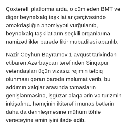
Çoxtərəfli platformalarda, o cümlədən BMT və
digər beynəlxalq təşkilatlar çərçivəsində
əməkdaşlığın əhəmiyyəti vurğulanıb,
beynəlxalq təşkilatların seçkili orqanlarına
namizədliklər barədə fikir mübadiləsi aparılıb.
Nazir Ceyhun Bayramov 1 avqust tarixindən
etibarən Azərbaycan tərəfindən Sinqapur
vətəndaşları üçün vizasız rejimin tətbiq
olunması qərarı barədə məlumat verib, bu
addımın xalqlar arasında təmasların
genişlənməsinə, işgüzar əlaqələrin və turizmin
inkişafına, həmçinin ikitərəfli münasibətlərin
daha da dərinləşməsinə mühüm töhfə
verəcəyinə əminliyini ifadə edib.