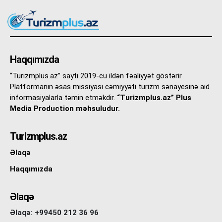
Haqqımızda
“Turizmplus.az” saytı 2019-cu ildən fəaliyyət göstərir.
Platformanın əsas missiyası cəmiyyəti turizm sənayesinə aid
informasiyalarla təmin etməkdir.
“Turizmplus.az” Plus
Media Production məhsuludur.
Turizmplus.az
Əlaqə
Haqqımızda
Əlaqə
Əlaqə: +99450 212 36 96