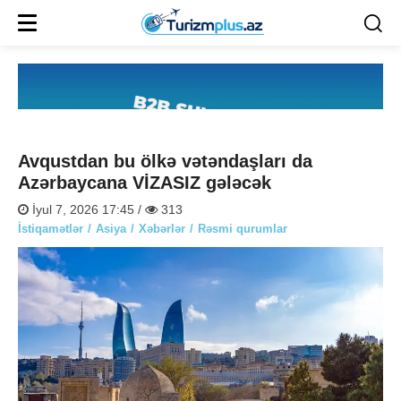
Avqustdan bu ölkə vətəndaşları da
Azərbaycana VİZASIZ gələcək
İyul 7, 2026 17:45 /
313
İstiqamətlər
Asiya
Xəbərlər
Rəsmi qurumlar