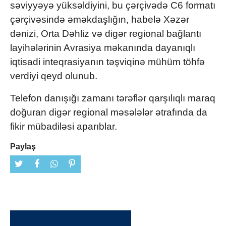
səviyyəyə yüksəldiyini, bu çərçivədə C6 formatı
çərçivəsində əməkdaşlığın, habelə Xəzər
dənizi, Orta Dəhliz və digər regional bağlantı
layihələrinin Avrasiya məkanında dayanıqlı
iqtisadi inteqrasiyanın təşviqinə mühüm töhfə
verdiyi qeyd olunub.
Telefon danışığı zamanı tərəflər qarşılıqlı maraq
doğuran digər regional məsələlər ətrafında da
fikir mübadiləsi aparıblar.
Paylaş