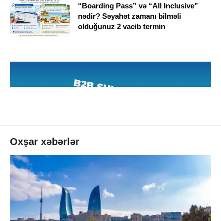
“Boarding Pass” və “All Inclusive”
nədir? Səyahət zamanı bilməli
olduğunuz 2 vacib termin
Oxşar xəbərlər