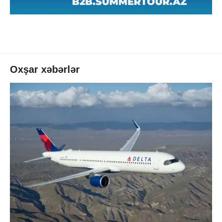
Oxşar xəbərlər