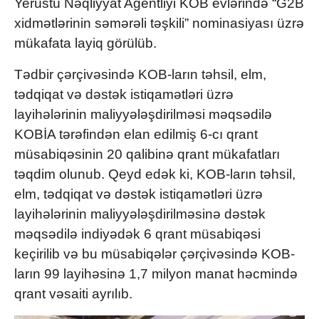
Yerüstü Nəqliyyat Agentliyi KOB evlərində “G2B
xidmətlərinin səmərəli təşkili” nominasiyası üzrə
mükafata layiq görülüb.
Tədbir çərçivəsində KOB-ların təhsil, elm,
tədqiqat və dəstək istiqamətləri üzrə
layihələrinin maliyyələşdirilməsi məqsədilə
KOBİA tərəfindən elan edilmiş 6-cı qrant
müsabiqəsinin 20 qalibinə qrant mükafatları
təqdim olunub. Qeyd edək ki, KOB-ların təhsil,
elm, tədqiqat və dəstək istiqamətləri üzrə
layihələrinin maliyyələşdirilməsinə dəstək
məqsədilə indiyədək 6 qrant müsabiqəsi
keçirilib və bu müsabiqələr çərçivəsində KOB-
ların 99 layihəsinə 1,7 milyon manat həcmində
qrant vəsaiti ayrılıb.