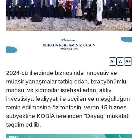
A-
A
A+
2024-cü il ərzində biznesində innovativ və
müasir yanaşmalar tətbiq edən, ixracyönümlü
məhsul və xidmətlər istehsal edən, aktiv
investisiya fəaliyyəti ilə seçilən və məşğulluğun
təmin edilməsinə öz töhfəsini verən 15 biznes
subyektinə KOBİA tərəfindən “Dayaq” mükafatı
təqdim edilib.