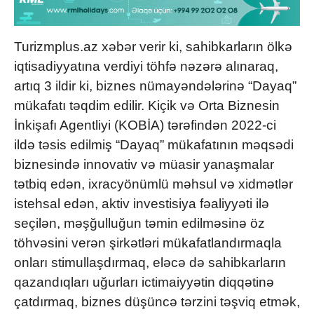
Turizmplus.az xəbər verir ki, sahibkarların ölkə
iqtisadiyyatına verdiyi töhfə nəzərə alınaraq,
artıq 3 ildir ki, biznes nümayəndələrinə “Dayaq”
mükafatı təqdim edilir. Kiçik və Orta Biznesin
İnkişafı Agentliyi (KOBİA) tərəfindən 2022-ci
ildə təsis edilmiş “Dayaq” mükafatının məqsədi
biznesində innovativ və müasir yanaşmalar
tətbiq edən, ixracyönümlü məhsul və xidmətlər
istehsal edən, aktiv investisiya fəaliyyəti ilə
seçilən, məşğulluğun təmin edilməsinə öz
töhvəsini verən şirkətləri mükafatlandırmaqla
onları stimullaşdırmaq, eləcə də sahibkarların
qazandıqları uğurları ictimaiyyətin diqqətinə
çatdırmaq, biznes düşüncə tərzini təşviq etmək,