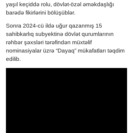
yaşıl keçiddə rolu, dövlət-özəl əməkdaşlığı
barədə fikirlərini bölüşüblər.
Sonra 2024-cü ildə uğur qazanmış 15
sahibkarlıq subyektinə dövlət qurumlarının
rəhbər şəxsləri tərəfindən müxtəlif
nominasiyalar üzrə “Dayaq” mükafatları təqdim
edilib.