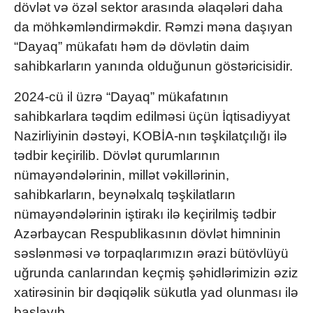
dövlət və özəl sektor arasında əlaqələri daha
da möhkəmləndirməkdir. Rəmzi məna daşıyan
“Dayaq” mükafatı həm də dövlətin daim
sahibkarların yanında olduğunun göstəricisidir.
2024-cü il üzrə “Dayaq” mükafatının
sahibkarlara təqdim edilməsi üçün İqtisadiyyat
Nazirliyinin dəstəyi, KOBİA-nın təşkilatçılığı ilə
tədbir keçirilib. Dövlət qurumlarının
nümayəndələrinin, millət vəkillərinin,
sahibkarların, beynəlxalq təşkilatların
nümayəndələrinin iştirakı ilə keçirilmiş tədbir
Azərbaycan Respublikasının dövlət himninin
səslənməsi və torpaqlarımızın ərazi bütövlüyü
uğrunda canlarından keçmiş şəhidlərimizin əziz
xatirəsinin bir dəqiqəlik sükutla yad olunması ilə
başlayıb.