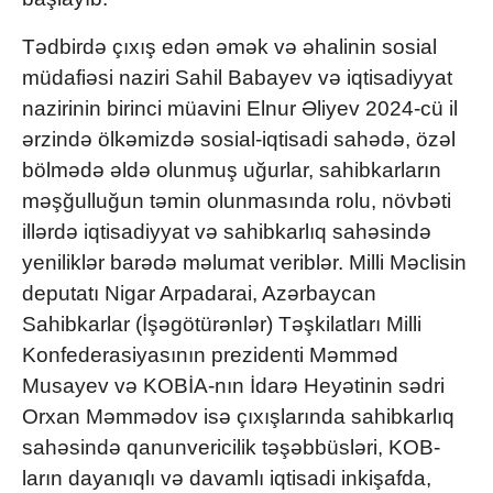
Tədbirdə çıxış edən əmək və əhalinin sosial
müdafiəsi naziri Sahil Babayev və iqtisadiyyat
nazirinin birinci müavini Elnur Əliyev 2024-cü il
ərzində ölkəmizdə sosial-iqtisadi sahədə, özəl
bölmədə əldə olunmuş uğurlar, sahibkarların
məşğulluğun təmin olunmasında rolu, növbəti
illərdə iqtisadiyyat və sahibkarlıq sahəsində
yeniliklər barədə məlumat veriblər. Milli Məclisin
deputatı Nigar Arpadarai, Azərbaycan
Sahibkarlar (İşəgötürənlər) Təşkilatları Milli
Konfederasiyasının prezidenti Məmməd
Musayev və KOBİA-nın İdarə Heyətinin sədri
Orxan Məmmədov isə çıxışlarında sahibkarlıq
sahəsində qanunvericilik təşəbbüsləri, KOB-
ların dayanıqlı və davamlı iqtisadi inkişafda,