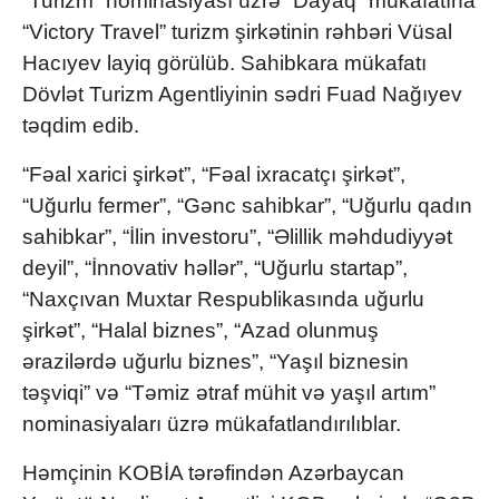
“Turizm” nominasiyası üzrə “Dayaq” mükafatına
“Victory Travel” turizm şirkətinin rəhbəri Vüsal
Hacıyev layiq görülüb. Sahibkara mükafatı
Dövlət Turizm Agentliyinin sədri Fuad Nağıyev
təqdim edib.
“Fəal xarici şirkət”, “Fəal ixracatçı şirkət”,
“Uğurlu fermer”, “Gənc sahibkar”, “Uğurlu qadın
sahibkar”, “İlin investoru”, “Əlillik məhdudiyyət
deyil”, “İnnovativ həllər”, “Uğurlu startap”,
“Naxçıvan Muxtar Respublikasında uğurlu
şirkət”, “Halal biznes”, “Azad olunmuş
ərazilərdə uğurlu biznes”, “Yaşıl biznesin
təşviqi” və “Təmiz ətraf mühit və yaşıl artım”
nominasiyaları üzrə mükafatlandırılıblar.
Həmçinin KOBİA tərəfindən Azərbaycan