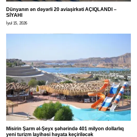
Dünyanın ən dəyərli 20 aviaşirkəti AÇIQLANDI –
SİYAHI
İyul 15, 2026
Misirin Şarm əl-Şeyx şəhərində 401 milyon dollarlıq
yeni turizm layihəsi həyata keçiriləcək