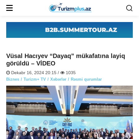
Vüsal Hacıyev “Dayaq” mükafatına layiq
görüldü – VİDEO
Dekabr 16, 2024 20:15 /
1035
Biznes
Turizm+ TV
Xəbərlər
Rəsmi qurumlar