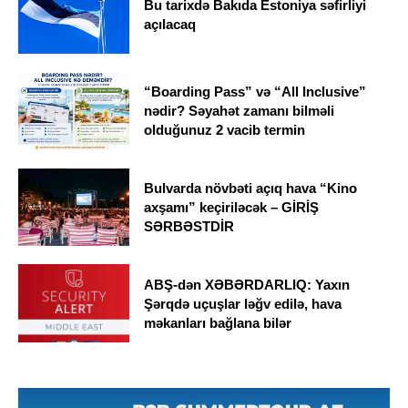
Bu tarixdə Bakıda Estoniya səfirliyi
açılacaq
“Boarding Pass” və “All Inclusive”
nədir? Səyahət zamanı bilməli
olduğunuz 2 vacib termin
Bulvarda növbəti açıq hava “Kino
axşamı” keçiriləcək – GİRİŞ
SƏRBƏSTDİR
ABŞ-dən XƏBƏRDARLIQ: Yaxın
Şərqdə uçuşlar ləğv edilə, hava
məkanları bağlana bilər