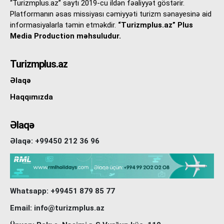
“Turizmplus.az” saytı 2019-cu ildən fəaliyyət göstərir.
Platformanın əsas missiyası cəmiyyəti turizm sənayesinə aid
informasiyalarla təmin etməkdir.
“Turizmplus.az” Plus
Media Production məhsuludur.
Turizmplus.az
Əlaqə
Haqqımızda
Əlaqə
Əlaqə: +99450 212 36 96
Whatsapp: +99451 879 85 77
Email: info@turizmplus.az