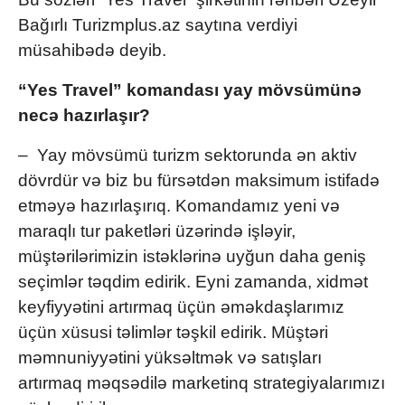
Bağırlı Turizmplus.az saytına verdiyi
müsahibədə deyib.
“Yes Travel” komandası yay mövsümünə
necə hazırlaşır?
– Yay mövsümü turizm sektorunda ən aktiv
dövrdür və biz bu fürsətdən maksimum istifadə
etməyə hazırlaşırıq. Komandamız yeni və
maraqlı tur paketləri üzərində işləyir,
müştərilərimizin istəklərinə uyğun daha geniş
seçimlər təqdim edirik. Eyni zamanda, xidmət
keyfiyyətini artırmaq üçün əməkdaşlarımız
üçün xüsusi təlimlər təşkil edirik. Müştəri
məmnuniyyətini yüksəltmək və satışları
artırmaq məqsədilə marketinq strategiyalarımızı