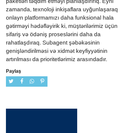
paketləri təqdim etməyi planlaşdırırıq. Eyni
zamanda, texnoloji inkişaflara uyğunlaşaraq
onlayn platformamızı daha funksional hala
gətirməyi hədəfləyirik ki, müştərilərimiz üçün
sifariş və ödəniş proseslərini daha da
rahatlaşdıraq. Subagent şəbəkəsinin
genişləndirilməsi və xidmət keyfiyyətinin
artırılması da prioritetlərimiz arasındadır.
Paylaş