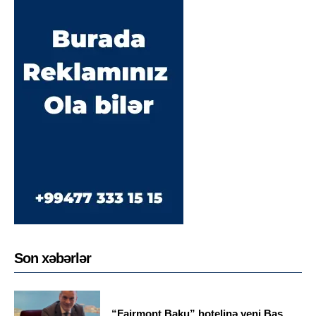
Son xəbərlər
“Fairmont Baku” hotelinə yeni Baş