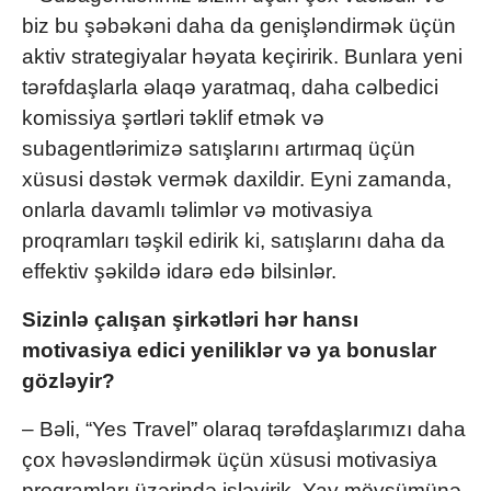
biz bu şəbəkəni daha da genişləndirmək üçün
aktiv strategiyalar həyata keçiririk. Bunlara yeni
tərəfdaşlarla əlaqə yaratmaq, daha cəlbedici
komissiya şərtləri təklif etmək və
subagentlərimizə satışlarını artırmaq üçün
xüsusi dəstək vermək daxildir. Eyni zamanda,
onlarla davamlı təlimlər və motivasiya
proqramları təşkil edirik ki, satışlarını daha da
effektiv şəkildə idarə edə bilsinlər.
Sizinlə çalışan şirkətləri hər hansı
motivasiya edici yeniliklər və ya bonuslar
gözləyir?
– Bəli, “Yes Travel” olaraq tərəfdaşlarımızı daha
çox həvəsləndirmək üçün xüsusi motivasiya
proqramları üzərində işləyirik. Yay mövsümünə