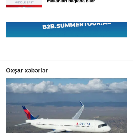
məkanları bağlana bilər
Oxşar xəbərlər