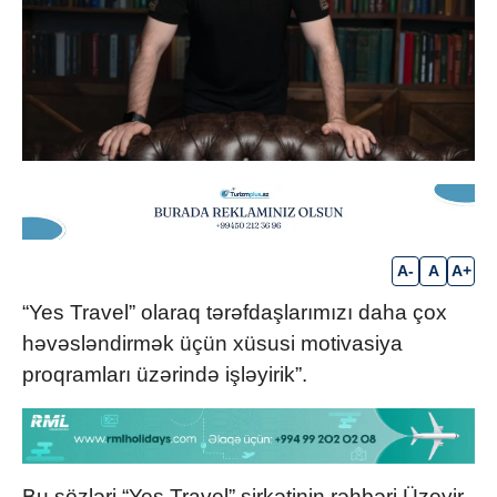
A-
A
A+
“Yes Travel” olaraq tərəfdaşlarımızı daha çox
həvəsləndirmək üçün xüsusi motivasiya
proqramları üzərində işləyirik”.
Bu sözləri “Yes Travel” şirkətinin rəhbəri Üzeyir