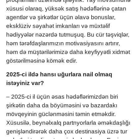
xüsusi olaraq, yüksək satış hədəflərinə çatan
agentlər və şirkətlər üçün əlavə bonuslar,
eksklüziv səyahət imkanları və müxtəlif
hədiyyələr nəzərdə tutmuşuq. Bu cür təşviqlər,
həm tərəfdaşlarımızın motivasiyasını artırır,
həm də müştərilərimizə daha keyfiyyətli xidmət
göstərilməsinə kömək edir.
2025-ci ildə hansı uğurlara nail olmaq
istəyiniz var?
– 2025-ci il üçün əsas hədəflərimizdən biri
şirkətin daha da böyüməsini və bazardakı
mövqeyinin güclənməsini təmin etməkdir.
Xüsusilə, beynəlxalq partnyorlarla əməkdaşlığı
genişləndirərək daha çox destinasiya üzrə tur