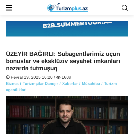
ÜZEYİR BAĞIRLI: Subagentlərimiz üçün
bonuslar və eksklüziv səyahət imkanları
nəzərdə tutmuşuq
Fevral 19, 2025 16:20 /
1689
Biznes
Turizmçilər Danışır
Xəbərlər
Müsahibə
Turizm
agentlikləri