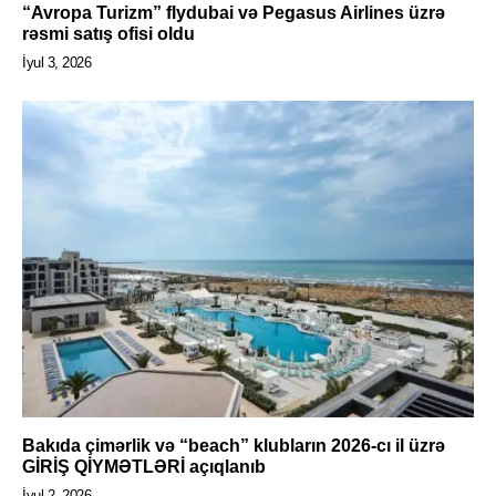
“Avropa Turizm” flydubai və Pegasus Airlines üzrə
rəsmi satış ofisi oldu
İyul 3, 2026
Bakıda çimərlik və “beach” klubların 2026-cı il üzrə
GİRİŞ QİYMƏTLƏRİ açıqlanıb
İyul 2, 2026