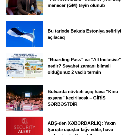
menecer (GM) təyin olunub
Bu tarixdə Bakıda Estoniya səfirliyi
açılacaq
“Boarding Pass” və “All Inclusive”
nədir? Səyahət zamanı bilməli
olduğunuz 2 vacib termin
Bulvarda növbəti açıq hava “Kino
axşamı” keçiriləcək – GİRİŞ
SƏRBƏSTDİR
ABŞ-dən XƏBƏRDARLIQ: Yaxın
Şərqdə uçuşlar ləğv edilə, hava