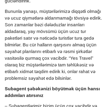
gücləndiririk.
Bununla yanaşı, müştərilərimizə diqqətli olmağı
və ucuz qiymətlərə aldanmamağı tövsiyə edirik.
Son zamanlar bəzi dələduzlar insanları
aldadaraq, yay mövsümü üçün ucuz tur
paketləri satır və nəticədə turistlər tura gedə
bilmirlər. Bu cür halların qarşısını almaq üçün
səyahət planlarını etibarlı və rəsmi şirkətlər
vasitəsilə qurmaq çox vacibdir. “Yes Travel”
olaraq biz müştərilərimizə tam təhlükəsiz və
etibarlı xidmət təqdim edirik ki, onlar rahat və
problemsiz səyahət edə bilsinlər.
Subagent şəbəkənizi böyütmək üçün hansı
addımları atırsınız
– Subagentlərimiz bizim üçün çox vacibdir və