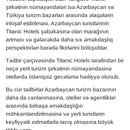
şirkətinin nümayəndələri isə Azərbaycan və
Türkiyə turizm bazarları arasında əlaqələrin
inkişaf etdirilməsi, Azərbaycan turistlərinin
Titanic Hotels şəbəkəsinə olan marağının
artması və gələcəkdə daha sıx əməkdaşlıq
perspektivləri barədə fikirlərini bölüşüblər.
Tədbir çərçivəsində Titanic Hotels tərəfindən bir
neçə yerli turizm şirkətinin nümayəndəsinə
otellərdə ödənişsiz gecələmə hədiyyə olunub.
Bu cür tədbirlər Azərbaycan turizm bazarının
daha da canlanmasına, otellər və agentliklər
arasında birbaşa əməkdaşlığın
möhkəmləndirilməsinə və yerli turistlərin
keyfiyyətli xidmətlərlə tanış olmasına böyük