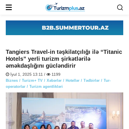
Tangiers Travel-in təşkilatçılığı ilə “Titanic
Hotels” yerli turizm şirkətlərilə
əməkdaşlığını gücləndirir
İyul 1, 2025 13:11 /
1199
Biznes
Turizm+ TV
Xəbərlər
Hotellər
Tədbirlər
Tur-
operatorlar
Turizm agentlikləri