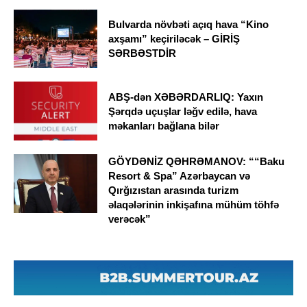
Bulvarda növbəti açıq hava “Kino
axşamı” keçiriləcək – GİRİŞ
SƏRBƏSTDİR
ABŞ-dən XƏBƏRDARLIQ: Yaxın
Şərqdə uçuşlar ləğv edilə, hava
məkanları bağlana bilər
GÖYDƏNİZ QƏHRƏMANOV: ““Baku
Resort & Spa” Azərbaycan və
Qırğızıstan arasında turizm
əlaqələrinin inkişafına mühüm töhfə
verəcək”