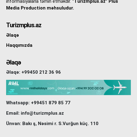
informasiyalarla təmin etməkdir.
“Turizmplus.az” Plus
Media Production məhsuludur.
Turizmplus.az
Əlaqə
Haqqımızda
Əlaqə
Əlaqə: +99450 212 36 96
Whatsapp: +99451 879 85 77
Email: info@turizmplus.az
Ünvan: Bakı ş, Nəsimi r. S.Vurğun küç. 110