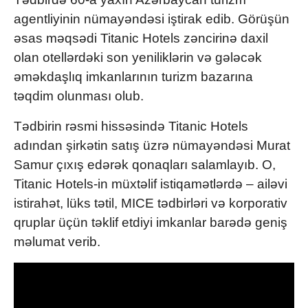
agentliyinin nümayəndəsi iştirak edib. Görüşün
əsas məqsədi Titanic Hotels zəncirinə daxil
olan otellərdəki son yeniliklərin və gələcək
əməkdaşlıq imkanlarının turizm bazarına
təqdim olunması olub.
Tədbirin rəsmi hissəsində Titanic Hotels
adından şirkətin satış üzrə nümayəndəsi Murat
Samur çıxış edərək qonaqları salamlayıb. O,
Titanic Hotels-in müxtəlif istiqamətlərdə – ailəvi
istirahət, lüks tətil, MICE tədbirləri və korporativ
qruplar üçün təklif etdiyi imkanlar barədə geniş
məlumat verib.