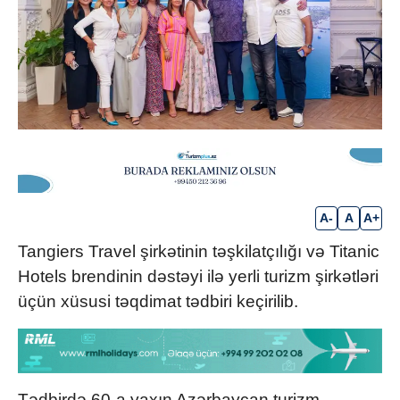
A-
A
A+
Tangiers Travel şirkətinin təşkilatçılığı və Titanic
Hotels brendinin dəstəyi ilə yerli turizm şirkətləri
üçün xüsusi təqdimat tədbiri keçirilib.
Tədbirdə 60-a yaxın Azərbaycan turizm