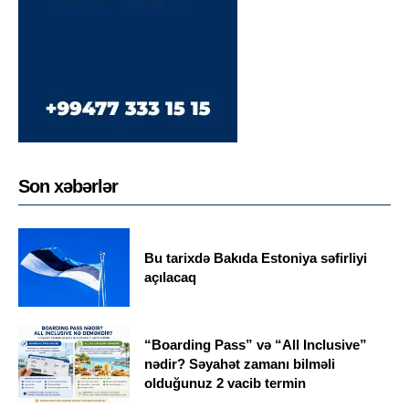
Son xəbərlər
Bu tarixdə Bakıda Estoniya səfirliyi
açılacaq
“Boarding Pass” və “All Inclusive”
nədir? Səyahət zamanı bilməli
olduğunuz 2 vacib termin