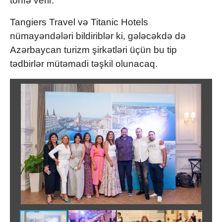
töhfə verir.
Tangiers Travel və Titanic Hotels
nümayəndələri bildiriblər ki, gələcəkdə də
Azərbaycan turizm şirkətləri üçün bu tip
tədbirlər mütəmadi təşkil olunacaq.