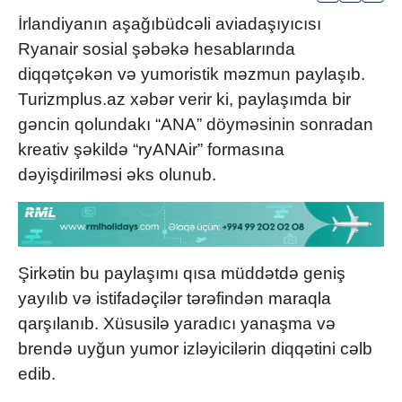
İrlandiyanın aşağıbüdcəli aviadaşıyıcısı
Ryanair
sosial şəbəkə hesablarında
diqqətçəkən və yumoristik məzmun paylaşıb.
Turizmplus.az xəbər verir ki, paylaşımda bir
gəncin qolundakı “ANA” döyməsinin sonradan
kreativ şəkildə “ryANAir” formasına
dəyişdirilməsi əks olunub.
Şirkətin bu paylaşımı qısa müddətdə geniş
yayılıb və istifadəçilər tərəfindən maraqla
qarşılanıb. Xüsusilə yaradıcı yanaşma və
brendə uyğun yumor izləyicilərin diqqətini cəlb
edib.