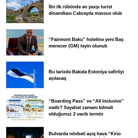
İlin ilk rübündə ən yaxşı turist
dinamikası Cəbrayıla məxsus olub
“Fairmont Baku” hotelinə yeni Baş
menecer (GM) təyin olunub
Bu tarixdə Bakıda Estoniya səfirliyi
açılacaq
“Boarding Pass” və “All Inclusive”
nədir? Səyahət zamanı bilməli
olduğunuz 2 vacib termin
Bulvarda növbəti açıq hava “Kino