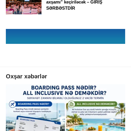
axşamı” keçiriləcək – GİRİŞ
SƏRBƏSTDİR
Oxşar xəbərlər