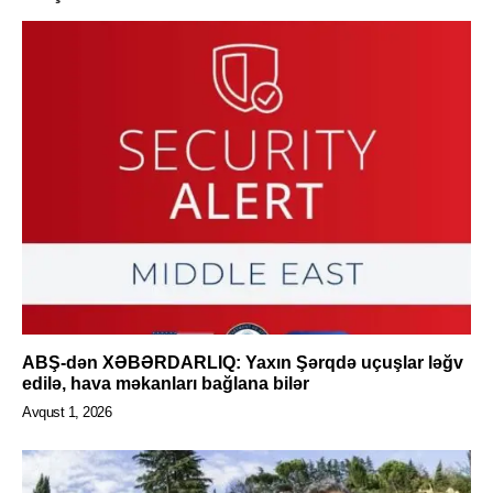
ABŞ-dən XƏBƏRDARLIQ: Yaxın Şərqdə uçuşlar ləğv
edilə, hava məkanları bağlana bilər
Avqust 1, 2026