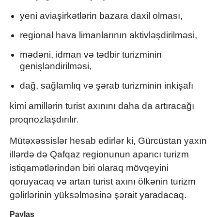
yeni aviaşirkətlərin bazara daxil olması,
regional hava limanlarının aktivləşdirilməsi,
mədəni, idman və tədbir turizminin
genişləndirilməsi,
dağ, sağlamlıq və şərab turizminin inkişafı
kimi amillərin turist axınını daha da artıracağı
proqnozlaşdırılır.
Mütəxəssislər hesab edirlər ki, Gürcüstan yaxın
illərdə də Qafqaz regionunun aparıcı turizm
istiqamətlərindən biri olaraq mövqeyini
qoruyacaq və artan turist axını ölkənin turizm
gəlirlərinin yüksəlməsinə şərait yaradacaq.
Paylaş