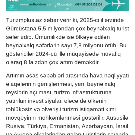
Turizmplus.az xəbər verir ki, 2025-ci il ərzində
Gürcüstana 5,5 milyondan çox beynəlxalq turist
səfər edib. Ümumilikdə isə ölkəyə edilən
beynəlxalq səfərlərin sayı 7,8 milyonu ötüb. Bu
göstəricilər 2024-cü illə müqayisədə müvafiq
olaraq 8 faizdən çox artım deməkdir.
Artımın əsas səbəbləri arasında hava nəqliyyatı
əlaqələrinin genişlənməsi, yeni beynəlxalq
reyslərin açılması, turizm infrastrukturuna
yatırılan investisiyalar, eləcə də ölkənin
təhlükəsiz və əlverişli turizm istiqaməti kimi
mövqeyinin möhkəmlənməsi göstərilir. Xüsusilə
Rusiya, Türkiyə, Ermənistan, Azərbaycan, İsrail
və Avropa ölkələrindən gələn turistlərin sayında