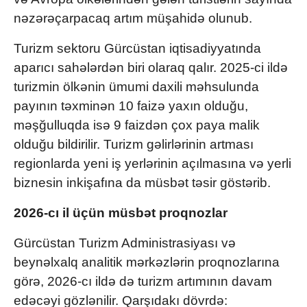
nəzərəçarpacaq artım müşahidə olunub.
Turizm sektoru Gürcüstan iqtisadiyyatında
aparıcı sahələrdən biri olaraq qalır. 2025-ci ildə
turizmin ölkənin ümumi daxili məhsulunda
payının təxminən 10 faizə yaxın olduğu,
məşğulluqda isə 9 faizdən çox paya malik
olduğu bildirilir. Turizm gəlirlərinin artması
regionlarda yeni iş yerlərinin açılmasına və yerli
biznesin inkişafına da müsbət təsir göstərib.
2026-cı il üçün müsbət proqnozlar
Gürcüstan Turizm Administrasiyası və
beynəlxalq analitik mərkəzlərin proqnozlarına
görə, 2026-cı ildə də turizm artımının davam
edəcəyi gözlənilir. Qarşıdakı dövrdə: