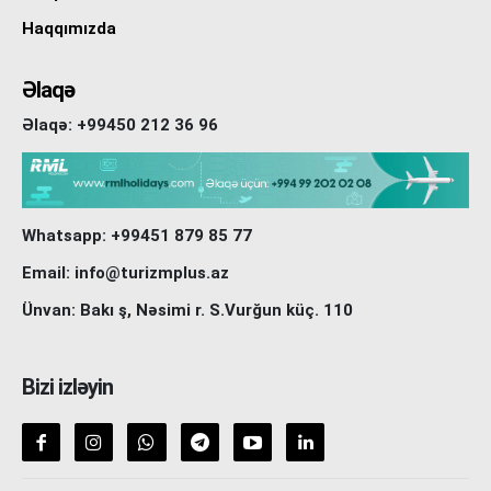
Haqqımızda
Əlaqə
Əlaqə: +99450 212 36 96
Whatsapp: +99451 879 85 77
Email: info@turizmplus.az
Ünvan: Bakı ş, Nəsimi r. S.Vurğun küç. 110
Bizi izləyin