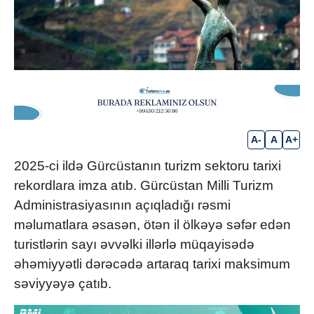
A-
A
A+
2025-ci ildə Gürcüstanın turizm sektoru tarixi
rekordlara imza atıb. Gürcüstan Milli Turizm
Administrasiyasının açıqladığı rəsmi
məlumatlara əsasən, ötən il ölkəyə səfər edən
turistlərin sayı əvvəlki illərlə müqayisədə
əhəmiyyətli dərəcədə artaraq tarixi maksimum
səviyyəyə çatıb.