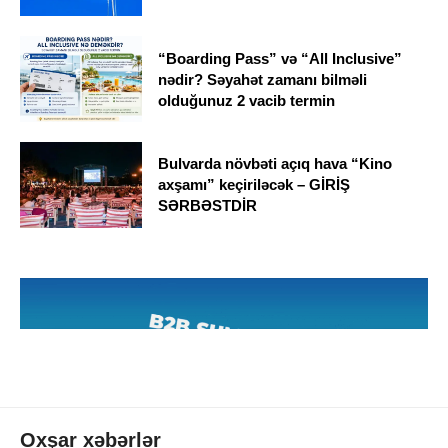
“Boarding Pass” və “All Inclusive”
nədir? Səyahət zamanı bilməli
olduğunuz 2 vacib termin
Bulvarda növbəti açıq hava “Kino
axşamı” keçiriləcək – GİRİŞ
SƏRBƏSTDİR
Oxşar xəbərlər