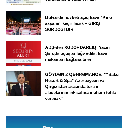
Bulvarda növbəti açıq hava “Kino
axşamı” keçiriləcək – GİRİŞ
SƏRBƏSTDİR
ABŞ-dən XƏBƏRDARLIQ: Yaxın
Şərqdə uçuşlar ləğv edilə, hava
məkanları bağlana bilər
GÖYDƏNİZ QƏHRƏMANOV: ““Baku
Resort & Spa” Azərbaycan və
Qırğızıstan arasında turizm
əlaqələrinin inkişafına mühüm töhfə
verəcək”