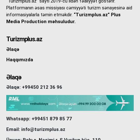
“Turizmplus.az” saytı 2019-cu ildən fəaliyyət göstərir.
Platformanın əsas missiyası cəmiyyəti turizm sənayesinə aid
informasiyalarla təmin etməkdir.
“Turizmplus.az” Plus
Media Production məhsuludur.
Turizmplus.az
Əlaqə
Haqqımızda
Əlaqə
Əlaqə: +99450 212 36 96
Whatsapp: +99451 879 85 77
Email: info@turizmplus.az
Ünvan: Bakı ş, Nəsimi r. S.Vurğun küç. 110