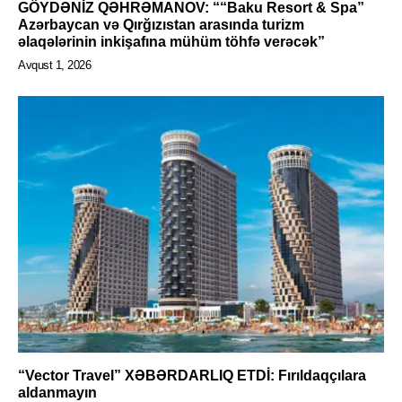
GÖYDƏNİZ QƏHRƏMANOV: ““Baku Resort & Spa”
Azərbaycan və Qırğızıstan arasında turizm
əlaqələrinin inkişafına mühüm töhfə verəcək”
Avqust 1, 2026
“Vector Travel” XƏBƏRDARLIQ ETDİ: Fırıldaqçılara
aldanmayın