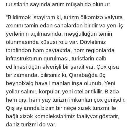
turistlərin sayında artım müşahidə olunur:
“Bildirmək istəyirəm ki, turizm ölkəmizə valyuta
axınını təmin edən sahələrdən biridir və yeni iş
yerlərinin açılmasında, məşğulluğun təmin
olunmasında xüsusi rolu var. Dövlətimiz
tərəfindən həm paytaxtda, həm regionlarda
infrastrukturun qurulması, turistlərin cəlb
edilməsi üçün əlverişli bir şərait var. Çox qısa
bir zamanda, bilirsiniz ki, Qarabağda üç
beynəlxalq hava limanları inşa olunub. Yeni
yollar salınır, körpülər, yeni otellər tikilir. Bizdə
həm qış, həm yay turizm imkanları çox genişdir.
Qış aylarında bizim bir neçə xizək turizmi ilə
bağlı xizək komplekslərimiz fəaliyyət göstərir,
dəniz turizmi də var.