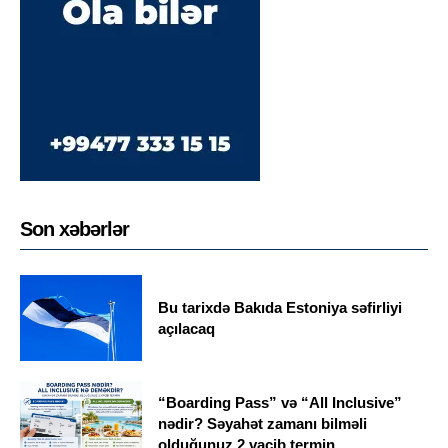
Son xəbərlər
Bu tarixdə Bakıda Estoniya səfirliyi
açılacaq
“Boarding Pass” və “All Inclusive”
nədir? Səyahət zamanı bilməli
olduğunuz 2 vacib termin