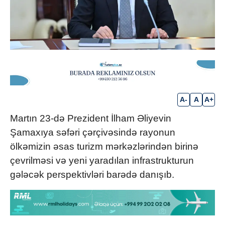
A-
A
A+
Martın 23-də Prezident İlham Əliyevin
Şamaxıya səfəri çərçivəsində rayonun
ölkəmizin əsas turizm mərkəzlərindən birinə
çevrilməsi və yeni yaradılan infrastrukturun
gələcək perspektivləri barədə danışıb.