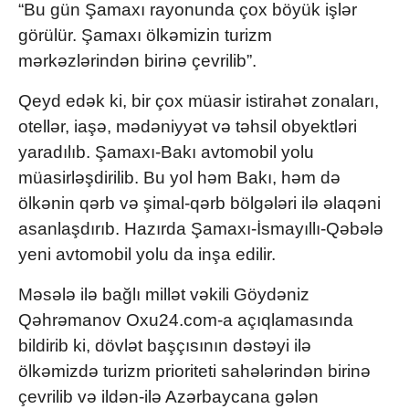
“Bu gün Şamaxı rayonunda çox böyük işlər
görülür. Şamaxı ölkəmizin turizm
mərkəzlərindən birinə çevrilib”.
Qeyd edək ki, bir çox müasir istirahət zonaları,
otellər, iaşə, mədəniyyət və təhsil obyektləri
yaradılıb. Şamaxı-Bakı avtomobil yolu
müasirləşdirilib. Bu yol həm Bakı, həm də
ölkənin qərb və şimal-qərb bölgələri ilə əlaqəni
asanlaşdırıb. Hazırda Şamaxı-İsmayıllı-Qəbələ
yeni avtomobil yolu da inşa edilir.
Məsələ ilə bağlı millət vəkili Göydəniz
Qəhrəmanov Oxu24.com-a açıqlamasında
bildirib ki, dövlət başçısının dəstəyi ilə
ölkəmizdə turizm prioriteti sahələrindən birinə
çevrilib və ildən-ilə Azərbaycana gələn