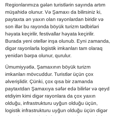
Regionlarımıza gələn turistlərin sayında artım
müşahidə olunur. Və Şamaxı da bilirsiniz ki,
paytaxta ən yaxın olan rayonlardan biridir və
son illər bu rayonda böyük turizm tədbirləri
həyata keçirilir, festivallar həyata keçirilir.
Burada yeni otellər inşa olunub. Eyni zamanda,
digər rayonlarla logistik imkanları tam olaraq
yenidən bərpa olunur, qurulur.
Ümumiyyətlə, Şamaxının böyük turizm
imkanları mövcuddur. Turistlər üçün çox
əlverişlidir. Çünki, çox qısa bir zamanda
paytaxtdan Şamaxıya səfər edə bilirlər və qeyd
etdiyim kimi digər rayonlara da çox yaxın
olduğu, infrastrukturu uyğun olduğu üçün,
logistik infrastrukturu uyğun olduğu üçün digər