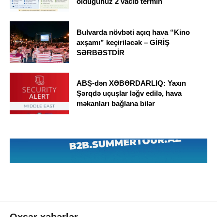
olduğunuz 2 vacib termin
Bulvarda növbəti açıq hava “Kino
axşamı” keçiriləcək – GİRİŞ
SƏRBƏSTDİR
ABŞ-dən XƏBƏRDARLIQ: Yaxın
Şərqdə uçuşlar ləğv edilə, hava
məkanları bağlana bilər
Oxşar xəbərlər