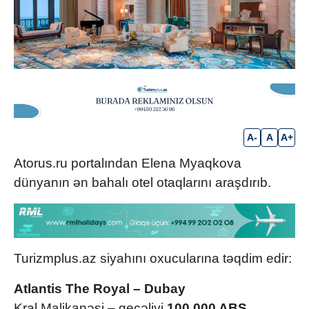
A-
A
A+
Atorus.ru portalından Elena Myaqkova
dünyanın ən bahalı otel otaqlarını araşdırıb.
Turizmplus.az siyahını oxucularına təqdim edir:
Atlantis The Royal – Dubay
Kral Malikanəsi – gecəliyi
100.000 ABŞ