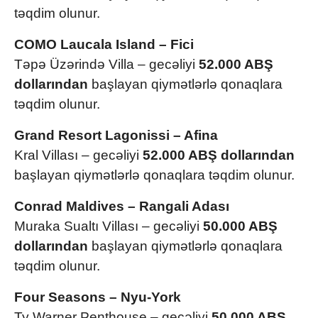
təqdim olunur.
COMO Laucala Island – Fici
Təpə Üzərində Villa – gecəliyi
52.000 ABŞ
dollarından
başlayan qiymətlərlə qonaqlara
təqdim olunur.
Grand Resort Lagonissi – Afina
Kral Villası – gecəliyi
52.000 ABŞ dollarından
başlayan qiymətlərlə qonaqlara təqdim olunur.
Conrad Maldives – Rangali Adası
Muraka Sualtı Villası – gecəliyi
50.000 ABŞ
dollarından
başlayan qiymətlərlə qonaqlara
təqdim olunur.
Four Seasons – Nyu-York
Ty Warner Penthouse – gecəliyi
50.000 ABŞ