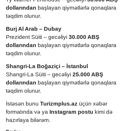
dollarından
başlayan qiymətlərlə qonaqlara
təqdim olunur.
Burj Al Arab – Dubay
Prezident Süiti – gecəliyi
30.000 ABŞ
dollarından
başlayan qiymətlərlə qonaqlara
təqdim olunur.
Shangri-La Boğaziçi – İstanbul
Shangri-La Süiti – gecəliyi
25.000 ABŞ
dollarından
başlayan qiymətlərlə qonaqlara
təqdim olunur.
İstəsən bunu
Turizmplus.az
üçün xəbər
formatında və ya
Instagram postu
kimi də
hazırlaya bilərəm.