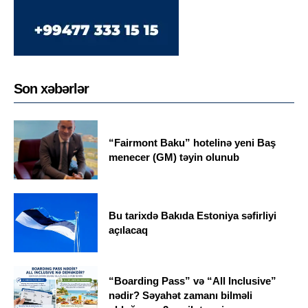
Son xəbərlər
“Fairmont Baku” hotelinə yeni Baş
menecer (GM) təyin olunub
Bu tarixdə Bakıda Estoniya səfirliyi
açılacaq
“Boarding Pass” və “All Inclusive”
nədir? Səyahət zamanı bilməli