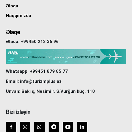
Əlaqə
Haqqımızda
Əlaqə
Əlaqə: +99450 212 36 96
Whatsapp: +99451 879 85 77
Email: info@turizmplus.az
Ünvan: Bakı ş, Nəsimi r. S.Vurğun küç. 110
Bizi izləyin