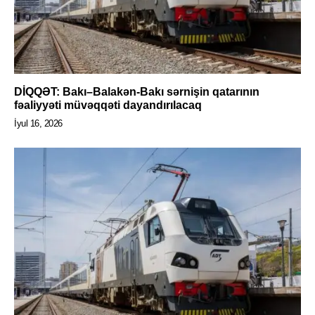
DİQQƏT: Bakı–Balakən-Bakı sərnişin qatarının
fəaliyyəti müvəqqəti dayandırılacaq
İyul 16, 2026