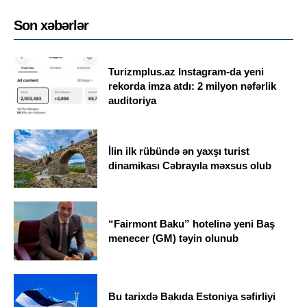
Son xəbərlər
Turizmplus.az Instagram-da yeni
rekorda imza atdı: 2 milyon nəfərlik
auditoriya
İlin ilk rübündə ən yaxşı turist
dinamikası Cəbrayıla məxsus olub
“Fairmont Baku” hotelinə yeni Baş
menecer (GM) təyin olunub
Bu tarixdə Bakıda Estoniya səfirliyi