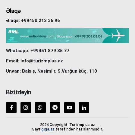
Əlaqə
Əlaqə: +99450 212 36 96
Whatsapp: +99451 879 85 77
Email: info@turizmplus.az
Ünvan: Bakı ş, Nəsimi r. S.Vurğun küç. 110
Bizi izləyin
2024 Copyright: Turizmplus.az
Sayt
giga.az
tərəfindən hazırlanmışdır.