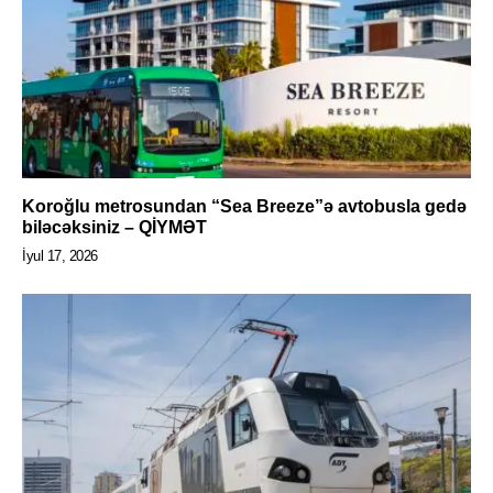
Koroğlu metrosundan “Sea Breeze”ə avtobusla gedə
biləcəksiniz – QİYMƏT
İyul 17, 2026