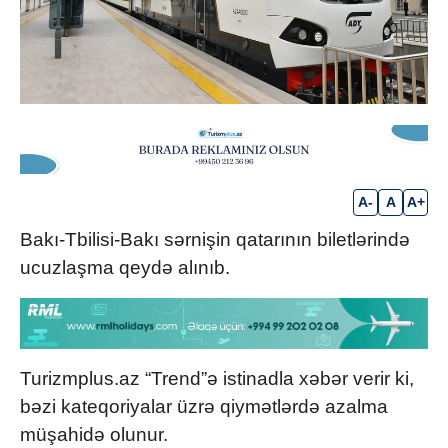
A-
A
A+
Bakı-Tbilisi-Bakı sərnişin qatarının biletlərində
ucuzlaşma qeydə alınıb.
Turizmplus.az “Trend”ə istinadla xəbər verir ki,
bəzi kateqoriyalar üzrə qiymətlərdə azalma
müşahidə olunur.