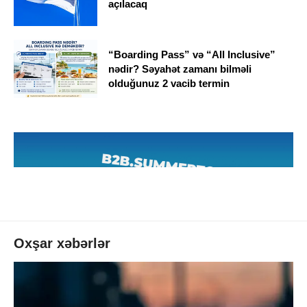
açılacaq
“Boarding Pass” və “All Inclusive”
nədir? Səyahət zamanı bilməli
olduğunuz 2 vacib termin
Oxşar xəbərlər