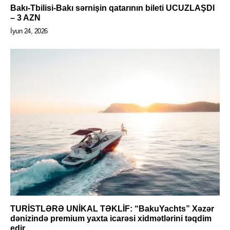
Bakı-Tbilisi-Bakı sərnişin qatarının bileti UCUZLAŞDI
– 3 AZN
İyun 24, 2026
TURİSTLƏRƏ UNİKAL TƏKLİF: “BakuYachts” Xəzər
dənizində premium yaxta icarəsi xidmətlərini təqdim
edir