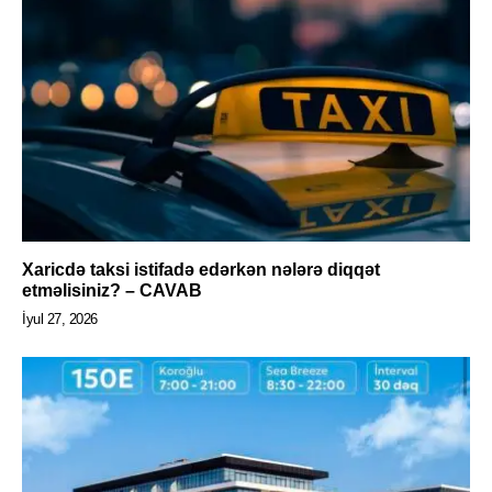
Xaricdə taksi istifadə edərkən nələrə diqqət
etməlisiniz? – CAVAB
İyul 27, 2026