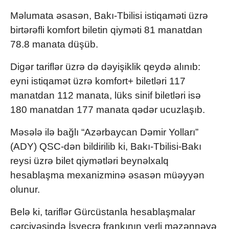
Məlumata əsasən, Bakı-Tbilisi istiqaməti üzrə
birtərəfli komfort biletin qiyməti 81 manatdan
78.8 manata düşüb.
Digər tariflər üzrə də dəyişiklik qeydə alınıb:
eyni istiqamət üzrə komfort+ biletləri 117
manatdan 112 manata, lüks sinif biletləri isə
180 manatdan 177 manata qədər ucuzlaşıb.
Məsələ ilə bağlı “Azərbaycan Dəmir Yolları”
(ADY) QSC-dən bildirilib ki, Bakı-Tbilisi-Bakı
reysi üzrə bilet qiymətləri beynəlxalq
hesablaşma mexanizminə əsasən müəyyən
olunur.
Belə ki, tariflər Gürcüstanla hesablaşmalar
çərçivəsində İsveçrə frankının yerli məzənnəyə