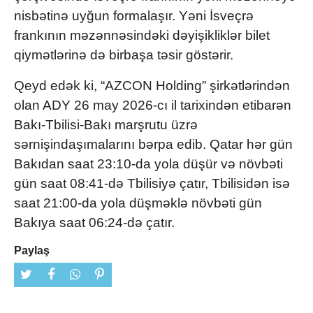
nisbətinə uyğun formalaşır. Yəni İsveçrə
frankının məzənnəsindəki dəyişikliklər bilet
qiymətlərinə də birbaşa təsir göstərir.
Qeyd edək ki, “AZCON Holding” şirkətlərindən
olan ADY 26 may 2026-cı il tarixindən etibarən
Bakı-Tbilisi-Bakı marşrutu üzrə
sərnişindaşımalarını bərpa edib. Qatar hər gün
Bakıdan saat 23:10-da yola düşür və növbəti
gün saat 08:41-də Tbilisiyə çatır, Tbilisidən isə
saat 21:00-da yola düşməklə növbəti gün
Bakıya saat 06:24-də çatır.
Paylaş