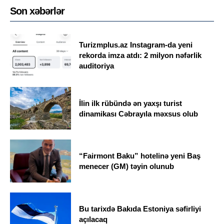
Son xəbərlər
Turizmplus.az Instagram-da yeni
rekorda imza atdı: 2 milyon nəfərlik
auditoriya
İlin ilk rübündə ən yaxşı turist
dinamikası Cəbrayıla məxsus olub
“Fairmont Baku” hotelinə yeni Baş
menecer (GM) təyin olunub
Bu tarixdə Bakıda Estoniya səfirliyi
açılacaq