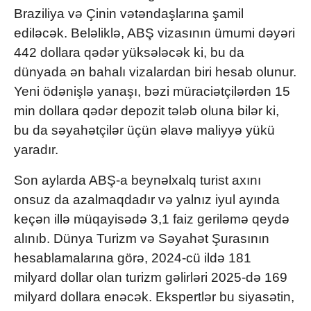
Braziliya və Çinin vətəndaşlarına şamil
ediləcək. Beləliklə, ABŞ vizasının ümumi dəyəri
442 dollara qədər yüksələcək ki, bu da
dünyada ən bahalı vizalardan biri hesab olunur.
Yeni ödənişlə yanaşı, bəzi müraciətçilərdən 15
min dollara qədər depozit tələb oluna bilər ki,
bu da səyahətçilər üçün əlavə maliyyə yükü
yaradır.
Son aylarda ABŞ-a beynəlxalq turist axını
onsuz da azalmaqdadır və yalnız iyul ayında
keçən illə müqayisədə 3,1 faiz geriləmə qeydə
alınıb. Dünya Turizm və Səyahət Şurasının
hesablamalarına görə, 2024-cü ildə 181
milyard dollar olan turizm gəlirləri 2025-də 169
milyard dollara enəcək. Ekspertlər bu siyasətin,