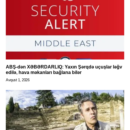
ABŞ-dən XƏBƏRDARLIQ: Yaxın Şərqdə uçuşlar ləğv
edilə, hava məkanları bağlana bilər
Avqust 1, 2026