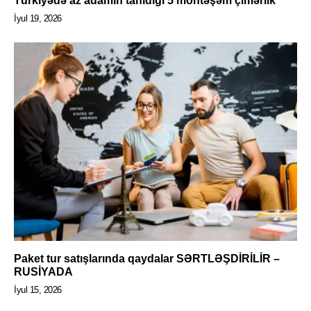
Türkiyədə az adamın tanıdığı 5 möhtəşəm çimərlik
İyul 19, 2026
Paket tur satışlarında qaydalar SƏRTLƏŞDİRİLİR –
RUSİYADA
İyul 15, 2026