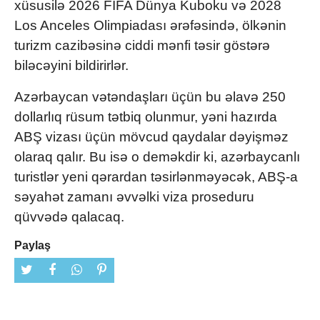
xüsusilə 2026 FIFA Dünya Kuboku və 2028
Los Anceles Olimpiadası ərəfəsində, ölkənin
turizm cazibəsinə ciddi mənfi təsir göstərə
biləcəyini bildirirlər.
Azərbaycan vətəndaşları üçün bu əlavə 250
dollarlıq rüsum tətbiq olunmur, yəni hazırda
ABŞ vizası üçün mövcud qaydalar dəyişməz
olaraq qalır. Bu isə o deməkdir ki, azərbaycanlı
turistlər yeni qərardan təsirlənməyəcək, ABŞ-a
səyahət zamanı əvvəlki viza proseduru
qüvvədə qalacaq.
Paylaş