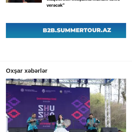
verəcək”
Oxşar xəbərlər