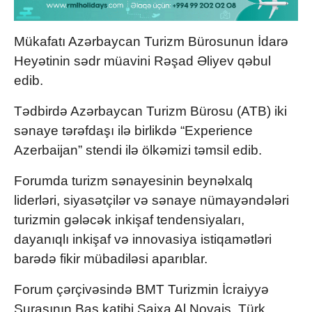
Mükafatı Azərbaycan Turizm Bürosunun İdarə
Heyətinin sədr müavini Rəşad Əliyev qəbul
edib.
Tədbirdə Azərbaycan Turizm Bürosu (ATB) iki
sənaye tərəfdaşı ilə birlikdə “Experience
Azerbaijan” stendi ilə ölkəmizi təmsil edib.
Forumda turizm sənayesinin beynəlxalq
liderləri, siyasətçilər və sənaye nümayəndələri
turizmin gələcək inkişaf tendensiyaları,
dayanıqlı inkişaf və innovasiya istiqamətləri
barədə fikir mübadiləsi aparıblar.
Forum çərçivəsində BMT Turizmin İcraiyyə
Şurasının Baş katibi Şaixa Al Novais, Türk