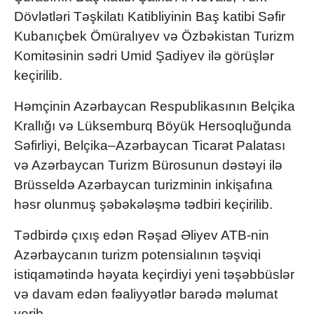
Dövlətləri Təşkilatı Katibliyinin Baş katibi Səfir
Kubanıçbek Ömüralıyev və Özbəkistan Turizm
Komitəsinin sədri Umid Şadiyev ilə görüşlər
keçirilib.
Həmçinin Azərbaycan Respublikasının Belçika
Krallığı və Lüksemburq Böyük Hersoqluğunda
Səfirliyi, Belçika–Azərbaycan Ticarət Palatası
və Azərbaycan Turizm Bürosunun dəstəyi ilə
Brüsseldə Azərbaycan turizminin inkişafına
həsr olunmuş şəbəkələşmə tədbiri keçirilib.
Tədbirdə çıxış edən Rəşad Əliyev ATB-nin
Azərbaycanın turizm potensialının təşviqi
istiqamətində həyata keçirdiyi yeni təşəbbüslər
və davam edən fəaliyyətlər barədə məlumat
verib.