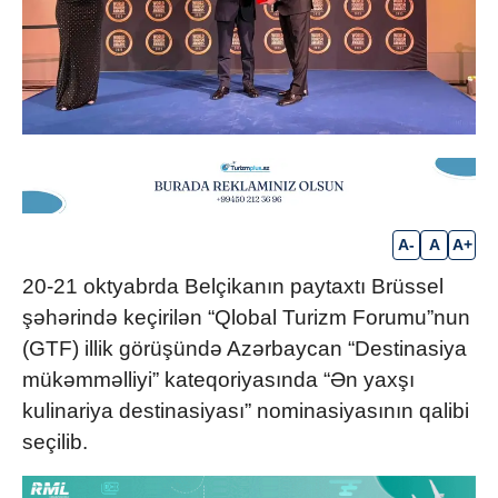
A-
A
A+
20-21 oktyabrda Belçikanın paytaxtı Brüssel
şəhərində keçirilən “Qlobal Turizm Forumu”nun
(GTF) illik görüşündə Azərbaycan “Destinasiya
mükəmməlliyi” kateqoriyasında “Ən yaxşı
kulinariya destinasiyası” nominasiyasının qalibi
seçilib.