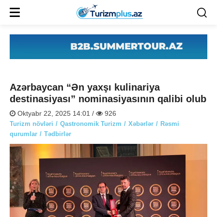
Azərbaycan “Ən yaxşı kulinariya
destinasiyası” nominasiyasının qalibi olub
Oktyabr 22, 2025 14:01 /
926
Turizm növləri
Qastronomik Turizm
Xəbərlər
Rəsmi
qurumlar
Tədbirlər