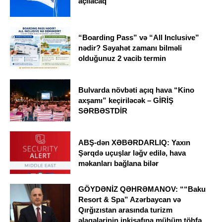
açılacaq
“Boarding Pass” və “All Inclusive”
nədir? Səyahət zamanı bilməli
olduğunuz 2 vacib termin
Bulvarda növbəti açıq hava “Kino
axşamı” keçiriləcək – GİRİŞ
SƏRBƏSTDİR
ABŞ-dən XƏBƏRDARLIQ: Yaxın
Şərqdə uçuşlar ləğv edilə, hava
məkanları bağlana bilər
GÖYDƏNİZ QƏHRƏMANOV: ““Baku
Resort & Spa” Azərbaycan və
Qırğızıstan arasında turizm
əlaqələrinin inkişafına mühüm töhfə