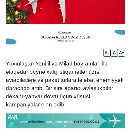
A-
A
A+
Yaxınlaşan Yeni il və Milad bayramları ilə
əlaqədar beynəlxalq istiqamətlər üzrə
aviabiletlərə və paket turlara tələbat əhəmiyyətli
dərəcədə artıb. Bir sıra aparıcı aviaşirkətlər
dekabr-yanvar dövrü üçün xüsusi
kampaniyalar elan edib.