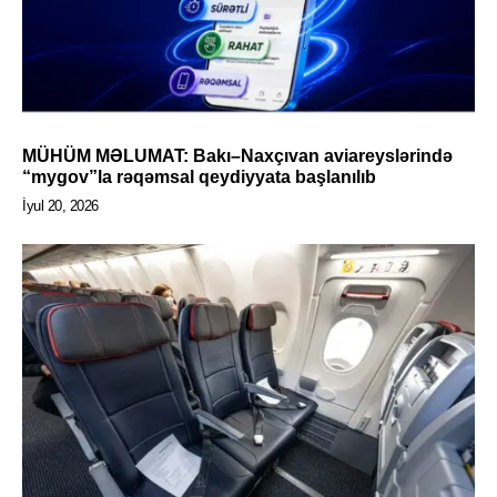
MÜHÜM MƏLUMAT: Bakı–Naxçıvan aviareyslərində
“mygov”la rəqəmsal qeydiyyata başlanılıb
İyul 20, 2026