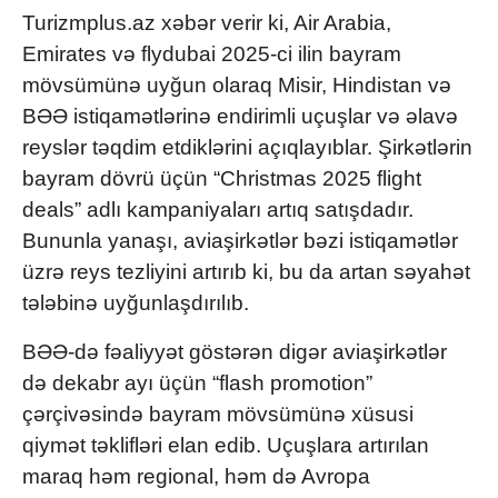
Turizmplus.az xəbər verir ki, Air Arabia,
Emirates və flydubai 2025-ci ilin bayram
mövsümünə uyğun olaraq Misir, Hindistan və
BƏƏ istiqamətlərinə endirimli uçuşlar və əlavə
reyslər təqdim etdiklərini açıqlayıblar. Şirkətlərin
bayram dövrü üçün “Christmas 2025 flight
deals” adlı kampaniyaları artıq satışdadır.
Bununla yanaşı, aviaşirkətlər bəzi istiqamətlər
üzrə reys tezliyini artırıb ki, bu da artan səyahət
tələbinə uyğunlaşdırılıb.
BƏƏ-də fəaliyyət göstərən digər aviaşirkətlər
də dekabr ayı üçün “flash promotion”
çərçivəsində bayram mövsümünə xüsusi
qiymət təklifləri elan edib. Uçuşlara artırılan
maraq həm regional, həm də Avropa