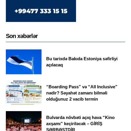
Son xəbərlər
Bu tarixdə Bakıda Estoniya səfirliyi
açılacaq
“Boarding Pass” və “All Inclusive”
nədir? Səyahət zamanı bilməli
olduğunuz 2 vacib termin
Bulvarda növbəti açıq hava “Kino
axşamı” keçiriləcək – GİRİŞ
SƏRBƏSTDİR