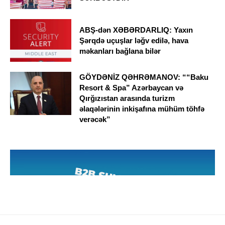
ABŞ-dən XƏBƏRDARLIQ: Yaxın
Şərqdə uçuşlar ləğv edilə, hava
məkanları bağlana bilər
GÖYDƏNİZ QƏHRƏMANOV: ““Baku
Resort & Spa” Azərbaycan və
Qırğızıstan arasında turizm
əlaqələrinin inkişafına mühüm töhfə
verəcək”