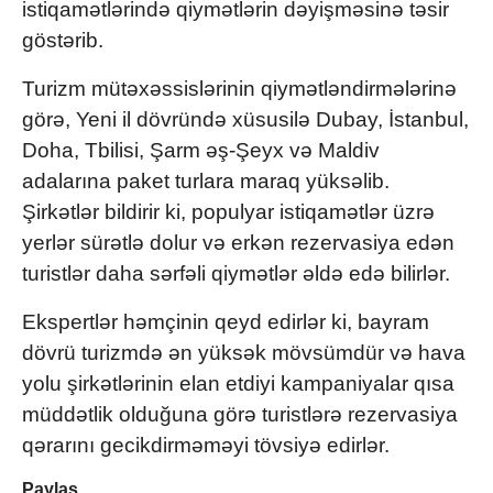
istiqamətlərində qiymətlərin dəyişməsinə təsir
göstərib.
Turizm mütəxəssislərinin qiymətləndirmələrinə
görə, Yeni il dövründə xüsusilə Dubay, İstanbul,
Doha, Tbilisi, Şarm əş-Şeyx və Maldiv
adalarına paket turlara maraq yüksəlib.
Şirkətlər bildirir ki, populyar istiqamətlər üzrə
yerlər sürətlə dolur və erkən rezervasiya edən
turistlər daha sərfəli qiymətlər əldə edə bilirlər.
Ekspertlər həmçinin qeyd edirlər ki, bayram
dövrü turizmdə ən yüksək mövsümdür və hava
yolu şirkətlərinin elan etdiyi kampaniyalar qısa
müddətlik olduğuna görə turistlərə rezervasiya
qərarını gecikdirməməyi tövsiyə edirlər.
Paylaş