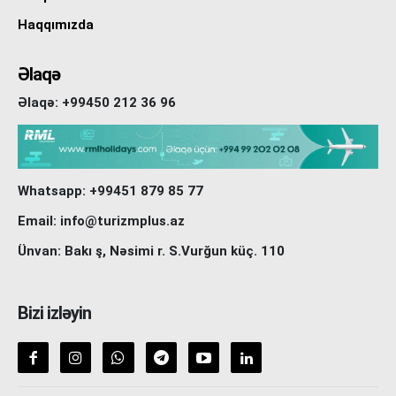
Haqqımızda
Əlaqə
Əlaqə: +99450 212 36 96
Whatsapp: +99451 879 85 77
Email: info@turizmplus.az
Ünvan: Bakı ş, Nəsimi r. S.Vurğun küç. 110
Bizi izləyin