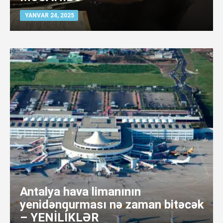
YANVAR 24, 2025
Antalya hava limanının
yenidənqurması nə zaman bitəcək
– YENİLİKLƏR