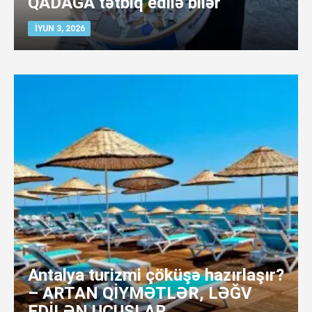
QADAĞA tətbiq edilə bilər
İYUN 3, 2026
Antalya turizmi çöküşə hazırlaşır?
– ARTAN QİYMƏTLƏR, LƏĞV
EDİLƏN UÇUŞLAR