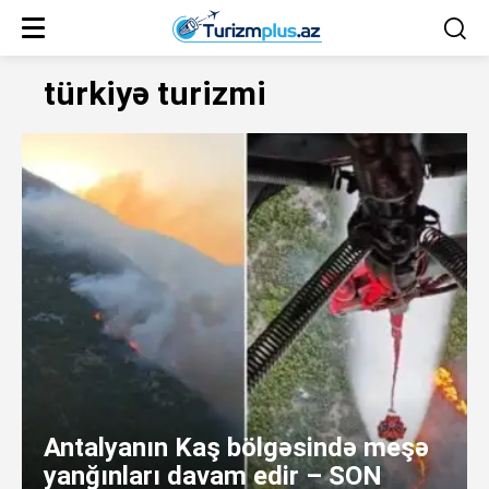
türkiyə turizmi
Antalyanın Kaş bölgəsində meşə
yanğınları davam edir – SON