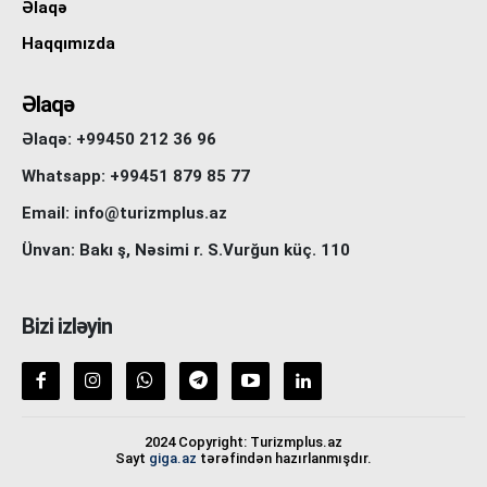
Əlaqə
Haqqımızda
Əlaqə
Əlaqə: +99450 212 36 96
Whatsapp: +99451 879 85 77
Email: info@turizmplus.az
Ünvan: Bakı ş, Nəsimi r. S.Vurğun küç. 110
Bizi izləyin
2024 Copyright: Turizmplus.az
Sayt
giga.az
tərəfindən hazırlanmışdır.