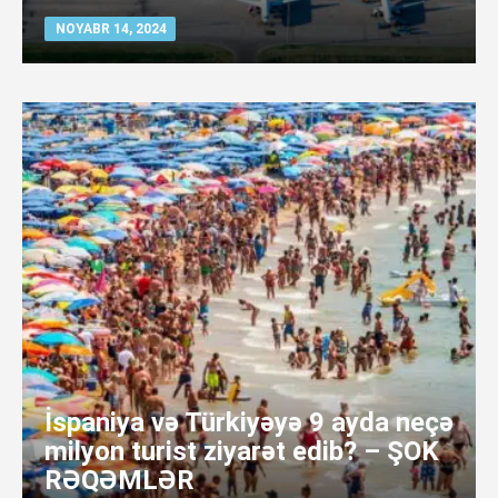
NOYABR 14, 2024
İspaniya və Türkiyəyə 9 ayda neçə
milyon turist ziyarət edib? – ŞOK
RƏQƏMLƏR