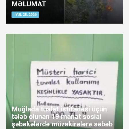
MƏLUMAT
İYUL 28, 2026
Muğlada tualet istifadəsi üçün
tələb olunan 19 manat sosial
şəbəkələrdə müzakirələrə səbəb