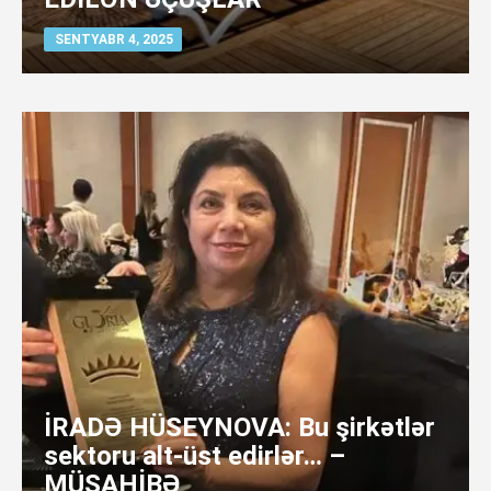
SENTYABR 4, 2025
İRADƏ HÜSEYNOVA: Bu şirkətlər
sektoru alt-üst edirlər… –
MÜSAHİBƏ